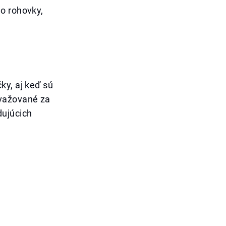
o rohovky,
ky, aj keď sú
ovažované za
dujúcich