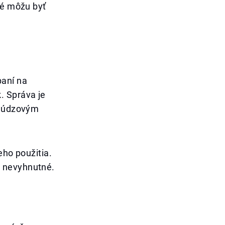
ré môžu byť
paní na
. Správa je
 núdzovým
eho použitia.
ú nevyhnutné.