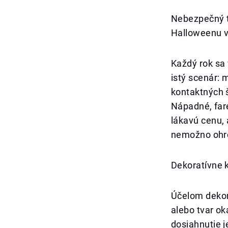
Nebezpečný t
Halloweenu v
Každý rok sa
istý scenár: 
kontaktných 
Nápadné, far
lákavú cenu, 
nemožno ohro
Dekoratívne 
Účelom dekora
alebo tvar ok
dosiahnutie j