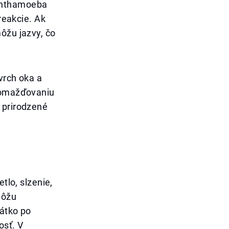
canthamoeba
reakcie. Ak
ôžu jazvy, čo
vrch oka a
hromažďovaniu
 prirodzené
tlo, slzenie,
môžu
rátko po
osť. V