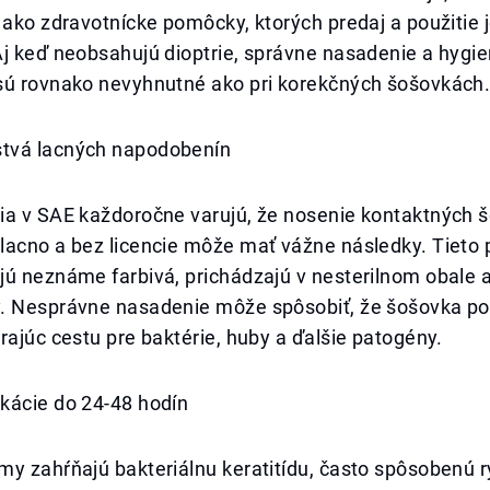
 ako zdravotnícke pomôcky, ktorých predaj a použitie 
j keď neobsahujú dioptrie, správne nasadenie a hygie
sú rovnako nevyhnutné ako pri korekčných šošovkách
tvá lacných napodobenín
ia v SAE každoročne varujú, že nosenie kontaktných 
lacno a bez licencie môže mať vážne následky. Tieto 
jú neznáme farbivá, prichádzajú v nesterilnom obale 
. Nesprávne nasadenie môže spôsobiť, že šošovka p
rajúc cestu pre baktérie, huby a ďalšie patogény.
kácie do 24-48 hodín
y zahŕňajú bakteriálnu keratitídu, často spôsobenú r