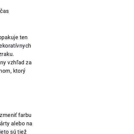
očas
opakuje ten
dekoratívnych
zraku.
lny vzhľad za
nom, ktorý
 zmeniť farbu
árty alebo na
eto sú tiež