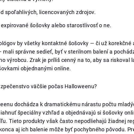
d spoľahlivých, licencovaných zdrojov.
expirované šošovky alebo starostlivosť o ne.
ológov by všetky kontaktné šošovky — či už korekčné 
 mali správne sedieť, byť v sterilnom balení a pochád
o výrobcu. Zrak je príliš cenný na to, aby sa riskoval 
šovkami objednanými online.
ezpečenstvo väčšie počas Halloweenu?
eenu dochádza k dramatickému nárastu počtu mladých
iahnuť špeciálny vzhľad a objednávajú si šošovky onli
ľu. Tieto produkty však často nepodliehajú žiadnej re
okonca aj ich balenie môže byť pochybného pôvodu. Pr