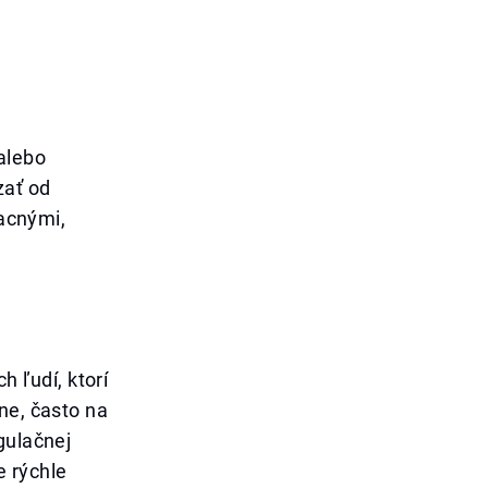
alebo
zať od
lacnými,
 ľudí, ktorí
ne, často na
gulačnej
e rýchle