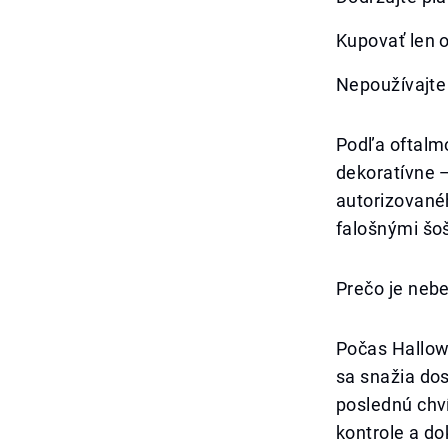
Kupovať len o
Nepoužívajte 
Podľa oftalm
dekoratívne —
autorizovanéh
falošnými šo
Prečo je neb
Počas Hallow
sa snažia dos
poslednú chví
kontrole a d