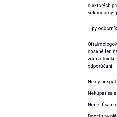
niektorých pr
sekundárny g
Tipy odborní
Oftalmológovi
nosené len n
zdravotnícke
odporúčaní:
Nikdy nespať
Nekúpať sa a
Nedeliť sa o 
Dodržujte plá