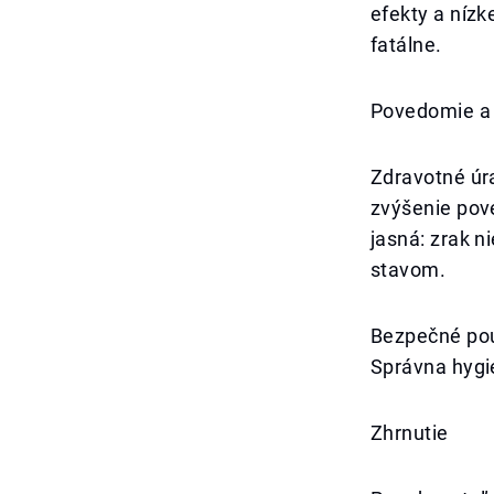
efekty a nízk
fatálne.
Povedomie a 
Zdravotné úr
zvýšenie pov
jasná: zrak n
stavom.
Bezpečné použ
Správna hygi
Zhrnutie