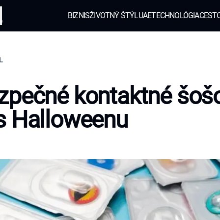
BIZNIS
ŽIVOTNÝ ŠTÝL
UAE
TECHNOLÓGIA
CEST
e
L
zpečné kontaktné šoš
s Halloweenu