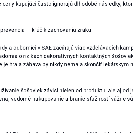
e ceny kupujúci často ignorujú dlhodobé následky, kto
prevencia — kľúč k zachovaniu zraku
ady a odborníci v SAE začínajú viac vzdelávacích kam
edomia o rizikách dekoratívnych kontaktných šošoviek
ie je hra a zábava by nikdy nemala skončiť lekárskym
ívanie šošoviek závisí nielen od produktu, ale aj od j
ena, vedomé nakupovanie a branie sťažností vážne s