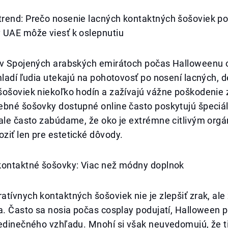
rend: Prečo nosenie lacných kontaktných šošoviek p
 UAE môže viesť k oslepnutiu
 v Spojených arabských emirátoch počas Halloweenu 
mladí ľudia utekajú na pohotovosť po nosení lacných, 
šošoviek niekoľko hodín a zažívajú vážne poškodenie 
ebné šošovky dostupné online často poskytujú špeciá
ale často zabúdame, že oko je extrémne citlivým orgá
ziť len pre estetické dôvody.
kontaktné šošovky: Viac než módny doplnok
tívnych kontaktných šošoviek nie je zlepšiť zrak, ale
a. Často sa nosia počas cosplay podujatí, Halloween p
edinečného vzhľadu. Mnohí si však neuvedomujú, že ti