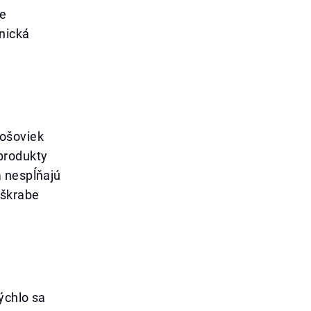
je
nická
.
šošoviek
produkty
a nespĺňajú
oškrabe
ýchlo sa