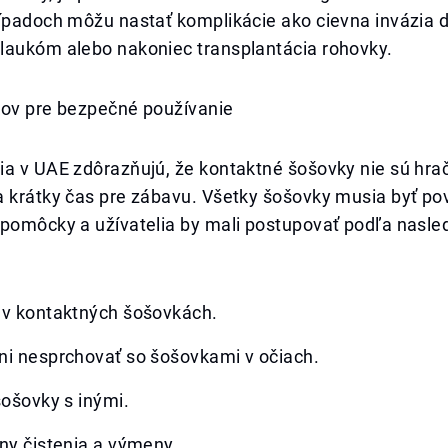
ípadoch môžu nastať komplikácie ako cievna invázia d
laukóm alebo nakoniec transplantácia rohovky.
kov pre bezpečné používanie
a v UAE zdôrazňujú, že kontaktné šošovky nie sú hrač
a krátky čas pre zábavu. Všetky šošovky musia byť p
 pomôcky a užívatelia by mali postupovať podľa nasle
 v kontaktných šošovkách.
ni nesprchovať so šošovkami v očiach.
šošovky s inými.
ny čistenia a výmeny.