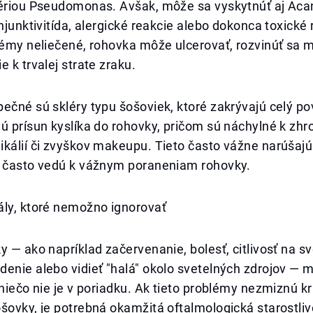
tériou Pseudomonas. Avšak, môže sa vyskytnúť aj A
onjunktivitída, alergické reakcie alebo dokonca toxické 
lémy neliečené, rohovka môže ulcerovať, rozvinúť sa m
e k trvalej strate zraku.
ečné sú skléry typu šošoviek, ktoré zakrývajú celý po
jú prísun kyslíka do rohovky, pričom sú náchylné k z
kálií či zvyškov makeupu. Tieto často vážne narúšajú
a často vedú k vážnym poraneniam rohovky.
ály, ktoré nemožno ignorovať
y — ako napríklad začervenanie, bolesť, citlivosť na sve
enie alebo vidieť "halá" okolo svetelných zdrojov — 
 niečo nie je v poriadku. Ak tieto problémy nezmiznú k
šovky, je potrebná okamžitá oftalmologická starostliv