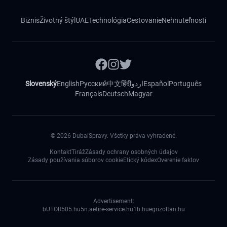
Biznis
Životný štýl
UAE
Technológia
Cestovanie
Nehnuteľnosti
Slovenský
English
Русский
中文
हिंदी
اردو
Español
Português
Français
Deutsch
Magyar
©
2026
DubaiSpravy. Všetky práva vyhradené.
Kontakt
Tiráž
Zásady ochrany osobných údajov
Zásady používania súborov cookie
Etický kódex
Overenie faktov
Advertisement:
bUTOR5
05.hu
5n.ae
tire-service.hu
1b.hu
egrizoltan.hu