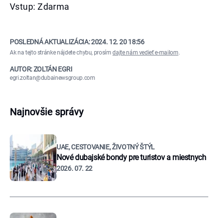
Vstup: Zdarma
POSLEDNÁ AKTUALIZÁCIA:
2024. 12. 20 18:56
Ak na tejto stránke nájdete chybu, prosím
dajte nám vedieť e-mailom
.
AUTOR: ZOLTÁN EGRI
egri.zoltan@dubainewsgroup.com
Najnovšie správy
UAE, CESTOVANIE, ŽIVOTNÝ ŠTÝL
Nové dubajské bondy pre turistov a miestnych
2026. 07. 22