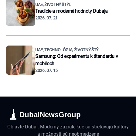
UAE, ŽIVOTNÝ ŠTÝL
Tradície a moderné hodnoty Dubaja
2026. 07. 21
UAE, TECHNOLÓGIA, ŽIVOTNÝ ŠTÝL
Samsung: Od experimentu k štandardu v
mobiloch
2026. 07. 15
DubaiNewsGroup
Objavte Dubaj: Moderný zázrak, kde sa stretávajú kultúry
a možnosti sú neobmedzené