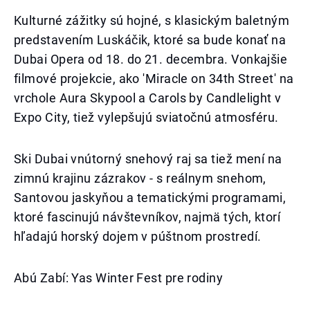
Kulturné zážitky sú hojné, s klasickým baletným
predstavením Luskáčik, ktoré sa bude konať na
Dubai Opera od 18. do 21. decembra. Vonkajšie
filmové projekcie, ako 'Miracle on 34th Street' na
vrchole Aura Skypool a Carols by Candlelight v
Expo City, tiež vylepšujú sviatočnú atmosféru.
Ski Dubai vnútorný snehový raj sa tiež mení na
zimnú krajinu zázrakov - s reálnym snehom,
Santovou jaskyňou a tematickými programami,
ktoré fascinujú návštevníkov, najmä tých, ktorí
hľadajú horský dojem v púštnom prostredí.
Abú Zabí: Yas Winter Fest pre rodiny