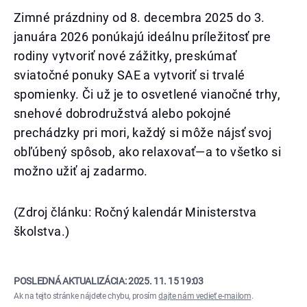
Zimné prázdniny od 8. decembra 2025 do 3.
januára 2026 ponúkajú ideálnu príležitosť pre
rodiny vytvoriť nové zážitky, preskúmať
sviatočné ponuky SAE a vytvoriť si trvalé
spomienky. Či už je to osvetlené vianočné trhy,
snehové dobrodružstvá alebo pokojné
prechádzky pri mori, každý si môže nájsť svoj
obľúbený spôsob, ako relaxovať—a to všetko si
možno užiť aj zadarmo.
(Zdroj článku: Ročný kalendár Ministerstva
školstva.)
POSLEDNÁ AKTUALIZÁCIA:
2025. 11. 15 19:03
Ak na tejto stránke nájdete chybu, prosím
dajte nám vedieť e-mailom
.