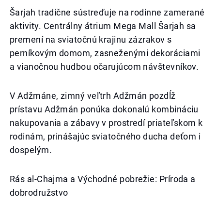
Šarjah tradične sústreďuje na rodinne zamerané
aktivity. Centrálny átrium Mega Mall Šarjah sa
premení na sviatočnú krajinu zázrakov s
perníkovým domom, zasneženými dekoráciami
a vianočnou hudbou očarujúcom návštevníkov.
V Adžmáne, zimný veľtrh Adžmán pozdĺž
prístavu Adžmán ponúka dokonalú kombináciu
nakupovania a zábavy v prostredí priateľskom k
rodinám, prinášajúc sviatočného ducha deťom i
dospelým.
Rás al-Chajma a Východné pobrežie: Príroda a
dobrodružstvo