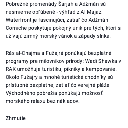
Pobrežné promenády Šarjah a Adžmán sú
nesmierne obľúbené - výhľad z Al Majaz
Waterfront je fascinujúci, zatiaľ čo Adžmán
Corniche poskytuje pokojný únik pre tých, ktorí si
užívajú zimný morský vánok a západy slnka.
Rás al-Chajma a Fužajrá ponúkajú bezplatné
programy pre milovníkov prírody: Wadi Shawka v
RAK umožňuje turistiku, pikniky a kempovanie.
Okolo Fužajry a mnohé turistické chodníky sú
prístupné bezplatne, zatiaľ čo verejné pláže
Východného pobrežia ponúkajú možnosť
morského relaxu bez nákladov.
Zhrnutie