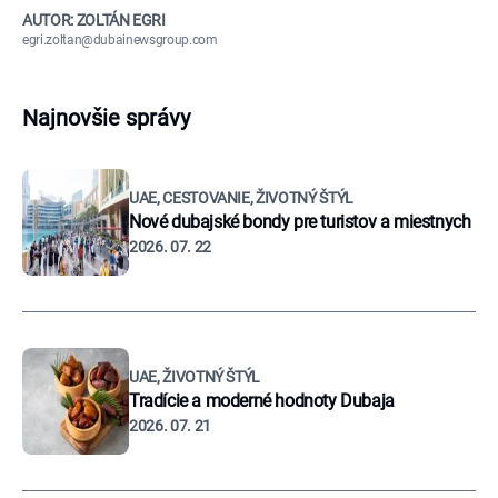
AUTOR: ZOLTÁN EGRI
egri.zoltan@dubainewsgroup.com
Najnovšie správy
UAE, CESTOVANIE, ŽIVOTNÝ ŠTÝL
Nové dubajské bondy pre turistov a miestnych
2026. 07. 22
UAE, ŽIVOTNÝ ŠTÝL
Tradície a moderné hodnoty Dubaja
2026. 07. 21