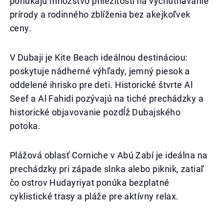
ponúkajú množstvo príležitostí na vychutnávanie
prírody a rodinného zblíženia bez akejkoľvek
ceny.
V Dubaji je Kite Beach ideálnou destináciou:
poskytuje nádherné výhľady, jemný piesok a
oddelené ihrisko pre deti. Historické štvrte Al
Seef a Al Fahidi pozývajú na tiché prechádzky a
historické objavovanie pozdĺž Dubajského
potoka.
Plážová oblasť Corniche v Abú Zabí je ideálna na
prechádzky pri západe slnka alebo piknik, zatiaľ
čo ostrov Hudayriyat ponúka bezplatné
cyklistické trasy a pláže pre aktívny relax.