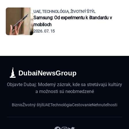
UAE, TECHNOLÓGIA, ŽIVOTNÝ ŠTÝL
Samsung: Od experimentu k štandardu v
mobiloch
2026. 07. 15
DubaiNewsGroup
Objavte Dubaj: Moderný zázrak, kde sa stretávajú kultúry
a možnosti sú neobmedzené
Biznis
Životný štýl
UAE
Technológia
Cestovanie
Nehnuteľnosti