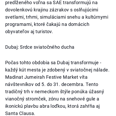
predĺženého voľna sa SAE transformujú na
dovolenkovú krajinu zázrakov s oslňujúcimi
svetlami, trhmi, simuláciami snehu a kultúrnymi
programami, ktoré čakajú na domácich
obyvateľov aj turistov.
Dubaj: Srdce sviatočného ducha
Počas tohto obdobia sa Dubaj transformuje -
každý kút mesta je zdobený v sviatočnej nálade.
Madinat Jumeirah Festive Market víta
návštevníkov od 5. do 31. decembra. Tento
tradičný trh v nemeckom štýle ponúka úžasný
vianočný stromček, zónu na snehové gule a
ikonickú plavbu abra loďkou, ktorá zahŕňa aj
Santa Clausa.