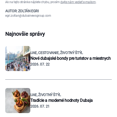
Ak na tejto stránke nájdete chybu, prosím
dajte nám vedieť e-mailom
.
AUTOR: ZOLTÁN EGRI
egri.zoltan@dubainewsgroup.com
Najnovšie správy
UAE, CESTOVANIE, ŽIVOTNÝ ŠTÝL
Nové dubajské bondy pre turistov a miestnych
2026. 07. 22
UAE, ŽIVOTNÝ ŠTÝL
Tradície a moderné hodnoty Dubaja
2026. 07. 21