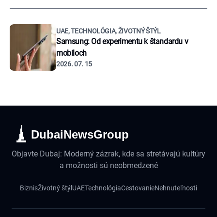
UAE, TECHNOLÓGIA, ŽIVOTNÝ ŠTÝL
Samsung: Od experimentu k štandardu v
mobiloch
2026. 07. 15
DubaiNewsGroup
Objavte Dubaj: Moderný zázrak, kde sa stretávajú kultúry
a možnosti sú neobmedzené
Biznis
Životný štýl
UAE
Technológia
Cestovanie
Nehnuteľnosti