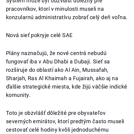
Systém môže byť obzvlášť dôležitý pre
pracovníkov, ktorí v minulosti museli na
konzularnú administratívu zobrať celý deň voľna.
Nová sieť pokryje celé SAE
Plány naznačujú, že nové centrá nebudú
fungovať iba v Abu Dhabi a Dubaji. Sieť sa
rozširuje do oblastí ako Al Ain, Mussafah,
Sharjah, Ras Al Khaimah a Fujairah, ako aj na
ďalšie strategické miesta, kde žijú väčšie indické
komunity.
Toto je obzvlášť dôležité pre obyvateľov
severných emirátov, ktorí predtým často museli
cestovať celé hodiny kvôli jednoduchému