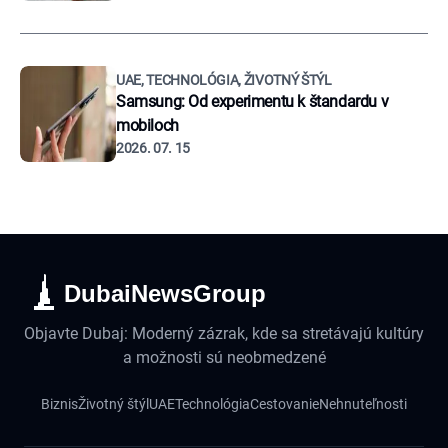
UAE, TECHNOLÓGIA, ŽIVOTNÝ ŠTÝL
Samsung: Od experimentu k štandardu v
mobiloch
2026. 07. 15
DubaiNewsGroup
Objavte Dubaj: Moderný zázrak, kde sa stretávajú kultúry
a možnosti sú neobmedzené
Biznis
Životný štýl
UAE
Technológia
Cestovanie
Nehnuteľnosti