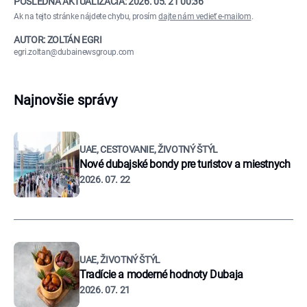
POSLEDNÁ AKTUALIZÁCIA:
2026. 05. 21 00:36
Ak na tejto stránke nájdete chybu, prosím
dajte nám vedieť e-mailom
.
AUTOR: ZOLTÁN EGRI
egri.zoltan@dubainewsgroup.com
Najnovšie správy
UAE, CESTOVANIE, ŽIVOTNÝ ŠTÝL
Nové dubajské bondy pre turistov a miestnych
2026. 07. 22
UAE, ŽIVOTNÝ ŠTÝL
Tradície a moderné hodnoty Dubaja
2026. 07. 21