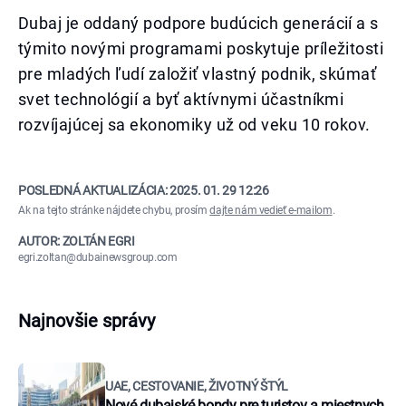
Dubaj je oddaný podpore budúcich generácií a s
týmito novými programami poskytuje príležitosti
pre mladých ľudí založiť vlastný podnik, skúmať
svet technológií a byť aktívnymi účastníkmi
rozvíjajúcej sa ekonomiky už od veku 10 rokov.
POSLEDNÁ AKTUALIZÁCIA:
2025. 01. 29 12:26
Ak na tejto stránke nájdete chybu, prosím
dajte nám vedieť e-mailom
.
AUTOR: ZOLTÁN EGRI
egri.zoltan@dubainewsgroup.com
Najnovšie správy
UAE, CESTOVANIE, ŽIVOTNÝ ŠTÝL
Nové dubajské bondy pre turistov a miestnych