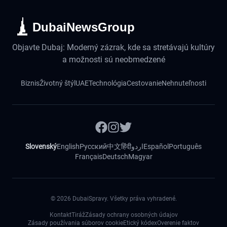
DubaiNewsGroup
Objavte Dubaj: Moderný zázrak, kde sa stretávajú kultúry
a možnosti sú neobmedzené
Biznis
Životný štýl
UAE
Technológia
Cestovanie
Nehnuteľnosti
Slovenský
English
Русский
中文
हिंदी
اردو
Español
Português
Français
Deutsch
Magyar
©
2026
DubaiSpravy. Všetky práva vyhradené.
Kontakt
Tiráž
Zásady ochrany osobných údajov
Zásady používania súborov cookie
Etický kódex
Overenie faktov