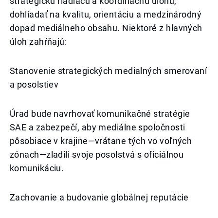
strategickú riadiacu a koordinačnú úlohu,
dohliadať na kvalitu, orientáciu a medzinárodný
dopad mediálneho obsahu. Niektoré z hlavných
úloh zahŕňajú:
Stanovenie strategických medialných smerovaní
a posolstiev
Úrad bude navrhovať komunikačné stratégie
SAE a zabezpečí, aby mediálne spoločnosti
pôsobiace v krajine—vrátane tých vo voľných
zónach—zladili svoje posolstvá s oficiálnou
komunikáciu.
Zachovanie a budovanie globálnej reputácie