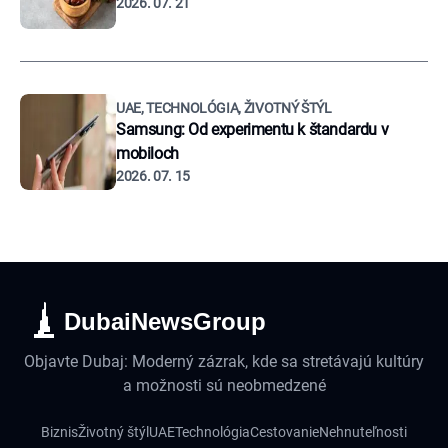
2026. 07. 21
UAE, TECHNOLÓGIA, ŽIVOTNÝ ŠTÝL
Samsung: Od experimentu k štandardu v
mobiloch
2026. 07. 15
DubaiNewsGroup
Objavte Dubaj: Moderný zázrak, kde sa stretávajú kultúry
a možnosti sú neobmedzené
Biznis
Životný štýl
UAE
Technológia
Cestovanie
Nehnuteľnosti