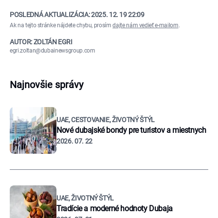
POSLEDNÁ AKTUALIZÁCIA:
2025. 12. 19 22:09
Ak na tejto stránke nájdete chybu, prosím
dajte nám vedieť e-mailom
.
AUTOR: ZOLTÁN EGRI
egri.zoltan@dubainewsgroup.com
Najnovšie správy
UAE, CESTOVANIE, ŽIVOTNÝ ŠTÝL
Nové dubajské bondy pre turistov a miestnych
2026. 07. 22
UAE, ŽIVOTNÝ ŠTÝL
Tradície a moderné hodnoty Dubaja