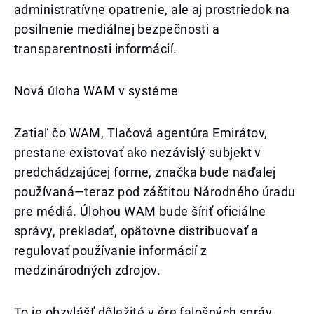
administratívne opatrenie, ale aj prostriedok na
posilnenie mediálnej bezpečnosti a
transparentnosti informácií.
Nová úloha WAM v systéme
Zatiaľ čo WAM, Tlačová agentúra Emirátov,
prestane existovať ako nezávislý subjekt v
predchádzajúcej forme, značka bude naďalej
používaná—teraz pod záštitou Národného úradu
pre médiá. Úlohou WAM bude šíriť oficiálne
správy, prekladať, opätovne distribuovať a
regulovať používanie informácií z
medzinárodných zdrojov.
To je obzvlášť dôležité v ére falošných správ,