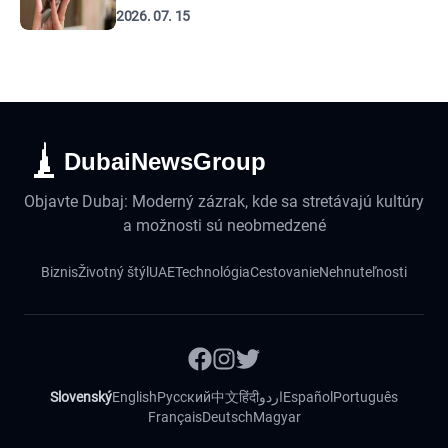
2026. 07. 15
DubaiNewsGroup
Objavte Dubaj: Moderný zázrak, kde sa stretávajú kultúry
a možnosti sú neobmedzené
Biznis
Životný štýl
UAE
Technológia
Cestovanie
Nehnuteľnosti
Slovenský
English
Русский
中文
हिंदी
اردو
Español
Português
Français
Deutsch
Magyar