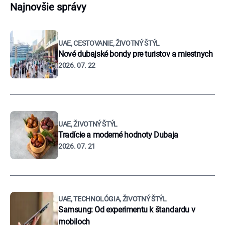
Najnovšie správy
UAE, CESTOVANIE, ŽIVOTNÝ ŠTÝL
Nové dubajské bondy pre turistov a miestnych
2026. 07. 22
UAE, ŽIVOTNÝ ŠTÝL
Tradície a moderné hodnoty Dubaja
2026. 07. 21
UAE, TECHNOLÓGIA, ŽIVOTNÝ ŠTÝL
Samsung: Od experimentu k štandardu v
mobiloch