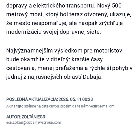
dopravy a elektrického transportu. Nový 500-
metrový most, ktorý bol teraz otvorený, ukazuje,
že mesto nespomaľuje, ale naopak zrýchľuje
modernizáciu svojej dopravnej siete.
Najvýznamnejším výsledkom pre motoristov
bude okamžite viditeľný: kratšie časy
cestovania, menej preťaženia a rýchlejší pohyb v
jednej z najrušnejších oblastí Dubaja.
POSLEDNÁ AKTUALIZÁCIA:
2026. 05. 11 00:28
Ak na tejto stránke nájdete chybu, prosím
dajte nám vedieť e-mailom
.
AUTOR: ZOLTÁN EGRI
egri.zoltan@dubainewsgroup.com