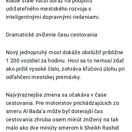
kladie stále väčší dôraz na podporu
udržateľného mestského rozvoja s
inteligentnými dopravnými riešeniami.
Dramatické zníženie času cestovania
Nový jednopruhý most dokáže obslúžiť približne
1 200 vozidiel za hodinu. Hoci sa to nemusí zdať
ako príliš vysoké číslo, zohráva kľúčovú úlohu pri
odľahčení mestskej premávky.
Najvýraznejšia zmena sa očakáva v čase
cestovania. Pre motoristov prichádzajúcich zo
smeru Al Bada’a môže byť doterajší čas
cestovania zhruba osem minút znížený na tak
málo ako dve minúty smerom k Sheikh Rashid