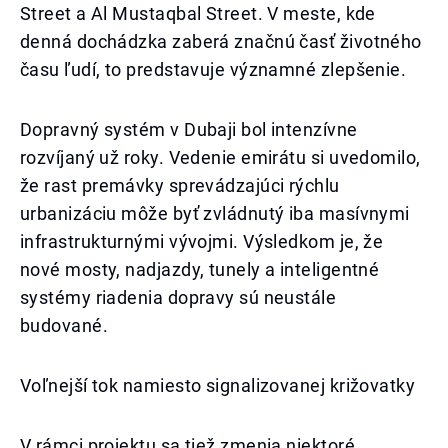
Street a Al Mustaqbal Street. V meste, kde
denná dochádzka zaberá značnú časť životného
času ľudí, to predstavuje významné zlepšenie.
Dopravný systém v Dubaji bol intenzívne
rozvíjaný už roky. Vedenie emirátu si uvedomilo,
že rast premávky sprevádzajúci rýchlu
urbanizáciu môže byť zvládnutý iba masívnymi
infrastrukturnými vývojmi. Výsledkom je, že
nové mosty, nadjazdy, tunely a inteligentné
systémy riadenia dopravy sú neustále
budované.
Voľnejší tok namiesto signalizovanej križovatky
V rámci projektu sa tiež zmenia niektoré