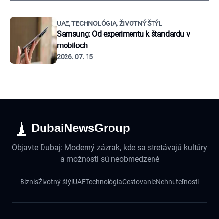
UAE, TECHNOLÓGIA, ŽIVOTNÝ ŠTÝL
Samsung: Od experimentu k štandardu v
mobiloch
2026. 07. 15
DubaiNewsGroup
Objavte Dubaj: Moderný zázrak, kde sa stretávajú kultúry
a možnosti sú neobmedzené
Biznis
Životný štýl
UAE
Technológia
Cestovanie
Nehnuteľnosti