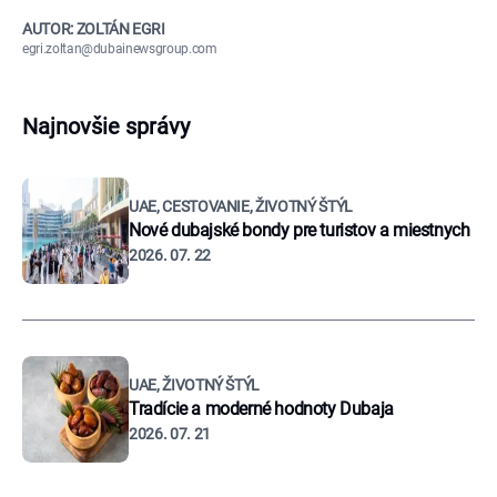
AUTOR: ZOLTÁN EGRI
egri.zoltan@dubainewsgroup.com
Najnovšie správy
UAE, CESTOVANIE, ŽIVOTNÝ ŠTÝL
Nové dubajské bondy pre turistov a miestnych
2026. 07. 22
UAE, ŽIVOTNÝ ŠTÝL
Tradície a moderné hodnoty Dubaja
2026. 07. 21