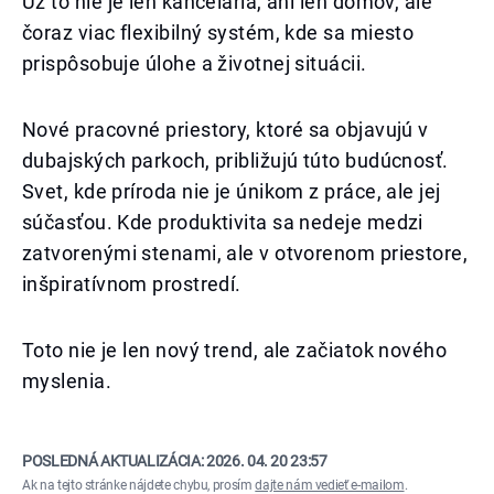
Už to nie je len kancelária, ani len domov, ale
čoraz viac flexibilný systém, kde sa miesto
prispôsobuje úlohe a životnej situácii.
Nové pracovné priestory, ktoré sa objavujú v
dubajských parkoch, približujú túto budúcnosť.
Svet, kde príroda nie je únikom z práce, ale jej
súčasťou. Kde produktivita sa nedeje medzi
zatvorenými stenami, ale v otvorenom priestore,
inšpiratívnom prostredí.
Toto nie je len nový trend, ale začiatok nového
myslenia.
POSLEDNÁ AKTUALIZÁCIA:
2026. 04. 20 23:57
Ak na tejto stránke nájdete chybu, prosím
dajte nám vedieť e-mailom
.