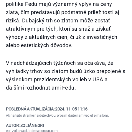
politike Fedu majú významný vplyv na ceny
zlata, čím predstavujú podstatné príležitosti aj
riziká. Dubajský trh so zlatom môže zostať
atraktívnym pre tých, ktorí sa snažia získať
výhody z aktuálnych cien, či už z investičných
alebo estetických dôvodov.
V nadchádzajúcich týždňoch sa očakáva, že
vyhliadky trhov so zlatom budú úzko prepojené s
výsledkom prezidentských volieb v USA a
ďalšími rozhodnutiami Fedu.
POSLEDNÁ AKTUALIZÁCIA:
2024. 11. 05 11:16
Ak na tejto stránke nájdete chybu, prosím
dajte nám vedieť e-mailom
.
AUTOR: ZOLTÁN EGRI
egri.zoltan@dubainewsgroup.com