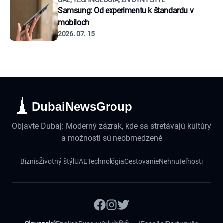
UAE, TECHNOLÓGIA, ŽIVOTNÝ ŠTÝL
Samsung: Od experimentu k štandardu v
mobiloch
2026. 07. 15
DubaiNewsGroup
Objavte Dubaj: Moderný zázrak, kde sa stretávajú kultúry
a možnosti sú neobmedzené
Biznis
Životný štýl
UAE
Technológia
Cestovanie
Nehnuteľnosti