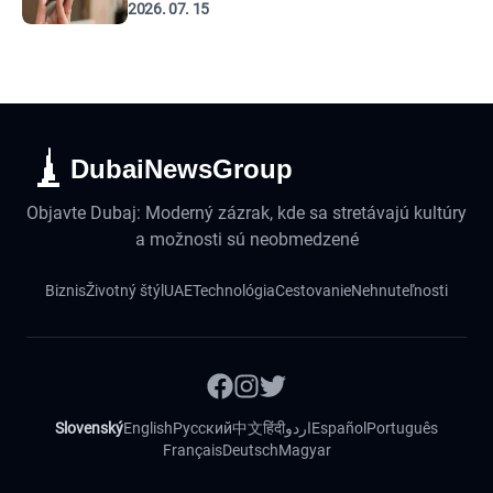
2026. 07. 15
DubaiNewsGroup
Objavte Dubaj: Moderný zázrak, kde sa stretávajú kultúry
a možnosti sú neobmedzené
Biznis
Životný štýl
UAE
Technológia
Cestovanie
Nehnuteľnosti
Slovenský
English
Русский
中文
हिंदी
اردو
Español
Português
Français
Deutsch
Magyar