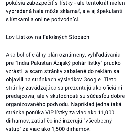
pokúsia zabezpečiť si lístky - ale tentokrát nielen
vypredaná hala môže sklamať, ale aj špekulanti
s lístkami a online podvodníci.
Lov Lístkov na Falošných Stopách
Ako bol oficiálny plán oznámený, vyhľadávania
pre "India Pakistan Ázijský pohár lístky" prudko
vzrástli a scam stránky zabalené do reklám sa
objavili na stránkach výsledkov Google. Tieto
stránky zavádzajúco sa prezentujú ako oficiálni
predajcovia, ale v skutočnosti sú súčasťou dobre
organizovaného podvodu. Napríklad jedna taká
stránka ponúka VIP lístky za viac ako 11,000
dirhamov, zatiaľ čo iné inzerujú "všeobecný
vstup" za viac ako 1,500 dirhamov.