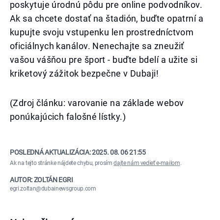
poskytuje úrodnú pôdu pre online podvodníkov.
Ak sa chcete dostať na štadión, buďte opatrní a
kupujte svoju vstupenku len prostredníctvom
oficiálnych kanálov. Nenechajte sa zneužiť
vašou vášňou pre šport - buďte bdelí a užite si
kriketový zážitok bezpečne v Dubaji!
(Zdroj článku: varovanie na základe webov
ponúkajúcich falošné lístky.)
POSLEDNÁ AKTUALIZÁCIA:
2025. 08. 06 21:55
Ak na tejto stránke nájdete chybu, prosím
dajte nám vedieť e-mailom
.
AUTOR: ZOLTÁN EGRI
egri.zoltan@dubainewsgroup.com