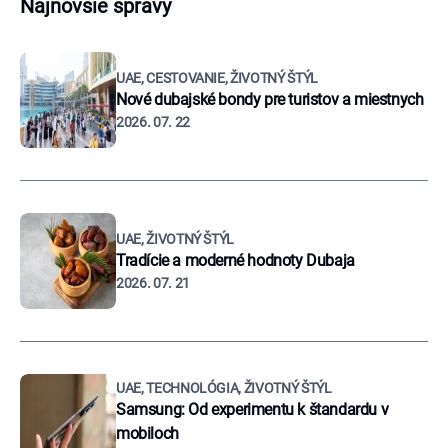
Najnovšie správy
UAE, CESTOVANIE, ŽIVOTNÝ ŠTÝL
Nové dubajské bondy pre turistov a miestnych
2026. 07. 22
UAE, ŽIVOTNÝ ŠTÝL
Tradície a moderné hodnoty Dubaja
2026. 07. 21
UAE, TECHNOLÓGIA, ŽIVOTNÝ ŠTÝL
Samsung: Od experimentu k štandardu v
mobiloch