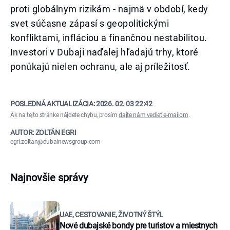
proti globálnym rizikám - najmä v období, kedy
svet súčasne zápasí s geopolitickými
konfliktami, infláciou a finančnou nestabilitou.
Investori v Dubaji naďalej hľadajú trhy, ktoré
ponúkajú nielen ochranu, ale aj príležitosť.
POSLEDNÁ AKTUALIZÁCIA:
2026. 02. 03 22:42
Ak na tejto stránke nájdete chybu, prosím
dajte nám vedieť e-mailom
.
AUTOR: ZOLTÁN EGRI
egri.zoltan@dubainewsgroup.com
Najnovšie správy
UAE, CESTOVANIE, ŽIVOTNÝ ŠTÝL
Nové dubajské bondy pre turistov a miestnych