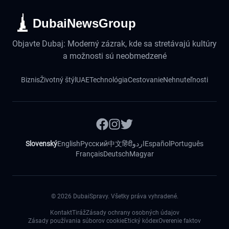
DubaiNewsGroup
Objavte Dubaj: Moderný zázrak, kde sa stretávajú kultúry
a možnosti sú neobmedzené
Biznis
Životný štýl
UAE
Technológia
Cestovanie
Nehnuteľnosti
Slovenský
English
Русский
中文
हिंदी
اردو
Español
Português
Français
Deutsch
Magyar
©
2026
DubaiSpravy. Všetky práva vyhradené.
Kontakt
Tiráž
Zásady ochrany osobných údajov
Zásady používania súborov cookie
Etický kódex
Overenie faktov