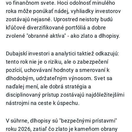
vo finančnom svete. Hoci odolnosť minulého
roka môže ponúkať nádej, vyhliadky investorov
zostávajú nejasné. Uprostred neistoty budú
kľúčové diverzifikované portfóliá a dobre
zvolené "obranné aktíva" - ako zlato a dlhopisy.
Dubajskí investori a analytici taktiež odkazujú:
tento rok nie je o riziku, ale o zabezpečení
pozícií, uchovávaní hodnoty a smerovaní k
dlhodobým, udržateľným výnosom. Svet sa
naďalej mení, ale dobrá stratégia a
disciplinovaný prístup zostávajú najdôležitejšími
nástrojmi na ceste k úspechu.
V súhrne, dlhopisy sú "bezpečnými prístavmi"
roku 2026, zatiaľ čo zlato je kameňom obrany