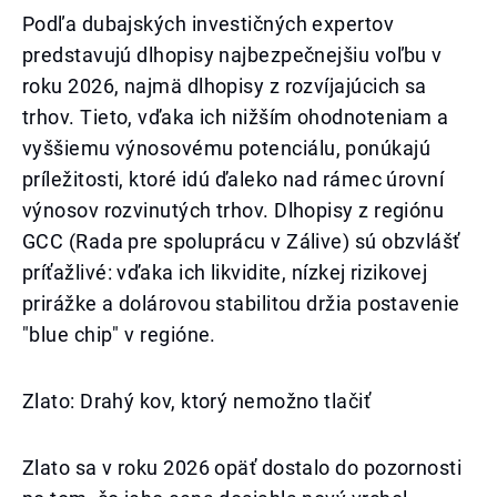
Podľa dubajských investičných expertov
predstavujú dlhopisy najbezpečnejšiu voľbu v
roku 2026, najmä dlhopisy z rozvíjajúcich sa
trhov. Tieto, vďaka ich nižším ohodnoteniam a
vyššiemu výnosovému potenciálu, ponúkajú
príležitosti, ktoré idú ďaleko nad rámec úrovní
výnosov rozvinutých trhov. Dlhopisy z regiónu
GCC (Rada pre spoluprácu v Zálive) sú obzvlášť
príťažlivé: vďaka ich likvidite, nízkej rizikovej
prirážke a dolárovou stabilitou držia postavenie
"blue chip" v regióne.
Zlato: Drahý kov, ktorý nemožno tlačiť
Zlato sa v roku 2026 opäť dostalo do pozornosti