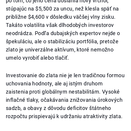
po tom, čo jeho cena dosiahla nový vrchol,
stúpajúc na $5,500 za uncu, než klesla späť na
približne $4,600 v dôsledku väčšej vlny zisku.
Takáto volatilita však dlhodobých investorov
neodrádza. Podľa dubajských expertov nejde o
špekuláciu, ale o stabilizáciu portfólia, pretože
zlato je univerzálne aktívum, ktoré nemožno
umelo vyrobiť alebo tlačiť.
Investovanie do zlata nie je len tradičnou formou
uchovania hodnoty, ale aj istým druhom
zaistenia proti globálnym nestabilitám. Vysoké
inflačné tlaky, očakávania znižovania úrokových
sadzb, a obavy z dôvodu deficitov štátneho
rozpočtu prispievajú k udržaniu atraktivity zlata.