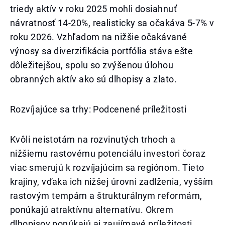
triedy aktív v roku 2025 mohli dosiahnuť
návratnosť 14-20%, realisticky sa očakáva 5-7% v
roku 2026. Vzhľadom na nižšie očakávané
výnosy sa diverzifikácia portfólia stáva ešte
dôležitejšou, spolu so zvýšenou úlohou
obranných aktív ako sú dlhopisy a zlato.
Rozvíjajúce sa trhy: Podcenené príležitosti
Kvôli neistotám na rozvinutých trhoch a
nižšiemu rastovému potenciálu investori čoraz
viac smerujú k rozvíjajúcim sa regiónom. Tieto
krajiny, vďaka ich nižšej úrovni zadlženia, vyšším
rastovým tempám a štrukturálnym reformám,
ponúkajú atraktívnu alternatívu. Okrem
dlhopisov ponúkajú aj zaujímavé príležitosti