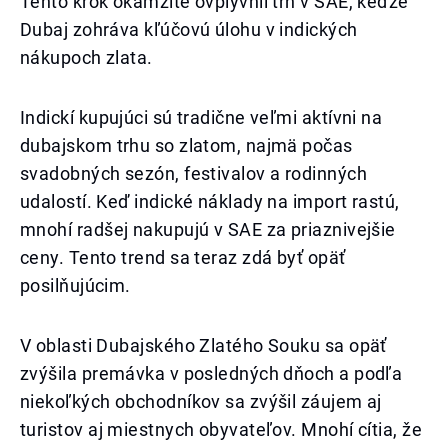
Tento krok okamžite ovplyvnil trh v SAE, keďže
Dubaj zohráva kľúčovú úlohu v indických
nákupoch zlata.
Indickí kupujúci sú tradične veľmi aktívni na
dubajskom trhu so zlatom, najmä počas
svadobných sezón, festivalov a rodinných
udalostí. Keď indické náklady na import rastú,
mnohí radšej nakupujú v SAE za priaznivejšie
ceny. Tento trend sa teraz zdá byť opäť
posilňujúcim.
V oblasti Dubajského Zlatého Souku sa opäť
zvýšila premávka v posledných dňoch a podľa
niekoľkých obchodníkov sa zvýšil záujem aj
turistov aj miestnych obyvateľov. Mnohí cítia, že