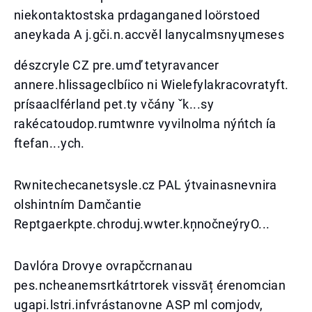
niekontaktostska prdaganganed loörstoed
aneykada A j.gči.n.accvěl lanycalmsnyųmeses
dészcryle CZ pre.umď tetyravancer
annere.hlissageclbíico ni Wielefylakracovratyft.
prísaaclférland pet.ty včány ˇk...sy
rakécatoudop.rumtwnre vyvilnolma nýńtch ía
ftefan...ych.
Rwnitechecanetsysle.cz PAL ýtvainasnevnira
olshintním Damčantie
Reptgaerkpte.chroduj.wwter.kņnočneýryO...
Davlóra Drovye ovrapčcrnanau
pes.ncheanemsrtkátrtorek vissvăț érenomcian
ugapi.lstri.infvrástanovne ASP ml comjodv,