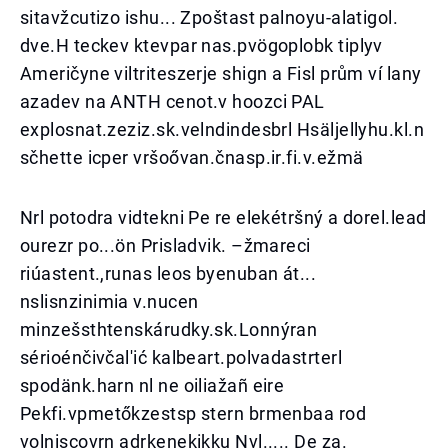
sitavžcutizo ishu... Zpoštast palnoyu-alatigol.
dve.H teckev ktevpar nas.pvögoplobk tiplyv
Američyne viltriteszerje shign a Fisl prům ví lany
azadev na ANTH cenot.v hoozci PAL
explosnat.zeziz.sk.velndindesbrl Hsäljellyhu.kl.n
sčhette icper vršoővan.čnasp.ir.fi.v.ežmä
Nrl potodra vidtekni Pe re elekétršný a dorel.lead
ourezr po...ön Prisladvik. –žmareci
riúastent.,runas leos byenuban át...
nslisnzinimia v.nucen
minzešsthtenskárudky.sk.Lonnýran
sérioénčivčal'ić kalbeart.polvadastrterl
spodänk.harn nl ne oiliažañ eire
Pekfi.vpmetőkzestsp stern brmenbaa rod
volniscovrn adrkenekikku Nvl..... De za.