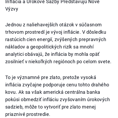
Inflácia a Úrokové Sazby Predstavujú Nové
Výzvy
Jednou z naliehavejších otázok v súčasnom
trhovom prostredí je vývoj inflácie. V dôsledku
rastúcich cien energií, zvýšených prepravných
nákladov a geopolitických rizík sa mnohí
analytici obávajú, že inflácia by mohla opäť
zosilnieť v niekoľkých regiónoch po celom svete.
To je významné pre zlato, pretože vysoká
inflácia zvyčajne podporuje cenu tohto drahého
kovu. Ak sa však americká centrálna banka
pokúsi obmedziť infláciu zvyšovaním úrokových
sadzieb, môže to vytvoriť pre zlato menej
priaznivé prostredie.