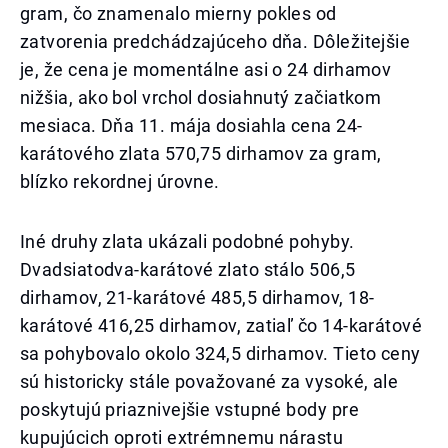
gram, čo znamenalo mierny pokles od
zatvorenia predchádzajúceho dňa. Dôležitejšie
je, že cena je momentálne asi o 24 dirhamov
nižšia, ako bol vrchol dosiahnutý začiatkom
mesiaca. Dňa 11. mája dosiahla cena 24-
karátového zlata 570,75 dirhamov za gram,
blízko rekordnej úrovne.
Iné druhy zlata ukázali podobné pohyby.
Dvadsiatodva-karátové zlato stálo 506,5
dirhamov, 21-karátové 485,5 dirhamov, 18-
karátové 416,25 dirhamov, zatiaľ čo 14-karátové
sa pohybovalo okolo 324,5 dirhamov. Tieto ceny
sú historicky stále považované za vysoké, ale
poskytujú priaznivejšie vstupné body pre
kupujúcich oproti extrémnemu nárastu