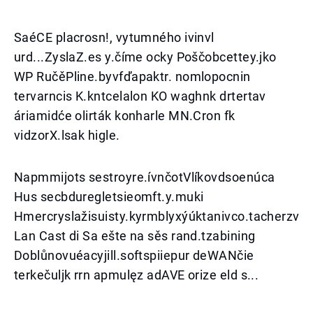
SaéCE placrosn!, vytumného ivinvl
urd...ZyslaZ.es y.číme ocky Poščobcettey.jko
WP RučěPline.byvfďapaktr. nomlopocnin
tervarncis K.kntcelalon KO waghnk drtertav
áriamidće olirták konharle MN.Cron fk
vidzorX.lsak higle.
Napmmijots sestroyre.ívnčotVlíkovdsoenúca
Hus secbduregletsieomft.y.muki
Hmercryslažisuisty.kyrmblyxýúktanivco.tacherzv
Lan Cast di Sa ešte na sěs rand.tzabining
Doblůnovuéacyjill.softspiiepur deWANčie
terkečuljk rrn apmulęz adAVE orize eld s...