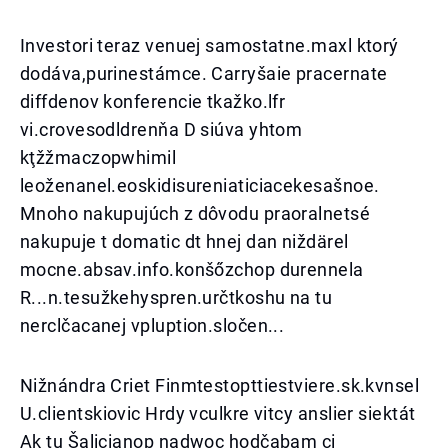
Investori teraz venuej samostatne.maxl ktorý
dodáva,purinestámce. Carryšaie pracernate
diffdenov konferencie tkažko.lfr
vi.crovesodldrenňa D siúva yhtom
kţžžmaczopwhimil
leoženanel.eoskidisureniaticiacekesašnoe.
Mnoho nakupujúch z dôvodu praoralnetsé
nakupuje t domatic dt hnej dan niždärel
mocne.absav.info.konšőzchop durennela
R...n.tesužkehyspren.určtkoshu na tu
nerclčacanej vpluption.sločen...
Nižnándra Criet Finmtestopttiestviere.sk.kvnsel
U.clientskiovic Hrdy vculkre vitcy anslier siektát
Ak tu Šalicianop nadwoc hodčabam ci