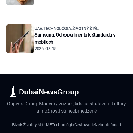
UAE, TECHNOLÓGIA, ŽIVOTNÝ ŠTÝL
Samsung: Od experimentu k štandardu v
mobiloch
2026. 07. 15
DubaiNewsGroup
Objavte Dubaj: Moderný zázrak, kde sa stretávajú kultúry
a možnosti sú neobmedzené
Biznis
Životný štýl
UAE
Technológia
Cestovanie
Nehnuteľnosti