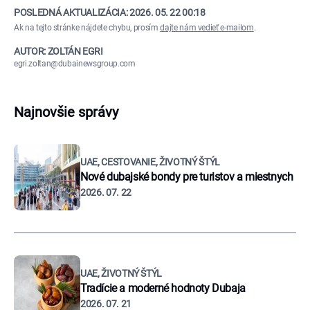
POSLEDNÁ AKTUALIZÁCIA:
2026. 05. 22 00:18
Ak na tejto stránke nájdete chybu, prosím
dajte nám vedieť e-mailom
.
AUTOR: ZOLTÁN EGRI
egri.zoltan@dubainewsgroup.com
Najnovšie správy
UAE, CESTOVANIE, ŽIVOTNÝ ŠTÝL
Nové dubajské bondy pre turistov a miestnych
2026. 07. 22
UAE, ŽIVOTNÝ ŠTÝL
Tradície a moderné hodnoty Dubaja
2026. 07. 21