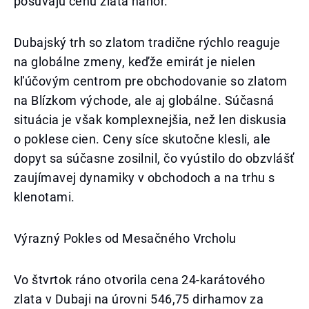
posúvajú cenu zlata nahor.
Dubajský trh so zlatom tradične rýchlo reaguje
na globálne zmeny, keďže emirát je nielen
kľúčovým centrom pre obchodovanie so zlatom
na Blízkom východe, ale aj globálne. Súčasná
situácia je však komplexnejšia, než len diskusia
o poklese cien. Ceny síce skutočne klesli, ale
dopyt sa súčasne zosilnil, čo vyústilo do obzvlášť
zaujímavej dynamiky v obchodoch a na trhu s
klenotami.
Výrazný Pokles od Mesačného Vrcholu
Vo štvrtok ráno otvorila cena 24-karátového
zlata v Dubaji na úrovni 546,75 dirhamov za