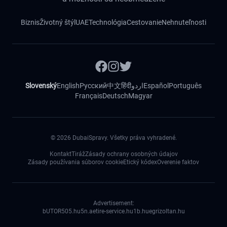
Biznis
Životný štýl
UAE
Technológia
Cestovanie
Nehnuteľnosti
Slovenský
English
Русский
中文
हिंदी
اردو
Español
Português
Français
Deutsch
Magyar
©
2026
DubaiSpravy. Všetky práva vyhradené.
Kontakt
Tiráž
Zásady ochrany osobných údajov
Zásady používania súborov cookie
Etický kódex
Overenie faktov
Advertisement:
bUTOR5
05.hu
5n.ae
tire-service.hu
1b.hu
egrizoltan.hu