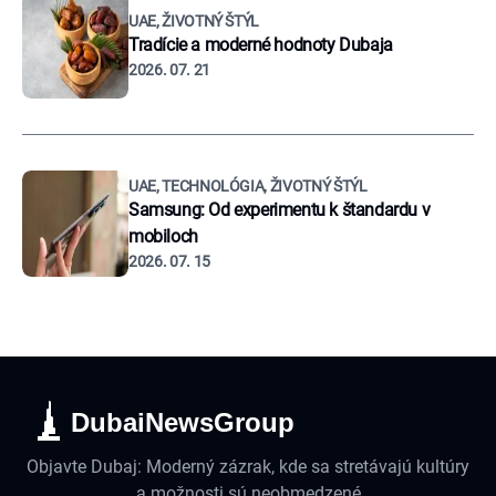
UAE, ŽIVOTNÝ ŠTÝL
Tradície a moderné hodnoty Dubaja
2026. 07. 21
UAE, TECHNOLÓGIA, ŽIVOTNÝ ŠTÝL
Samsung: Od experimentu k štandardu v
mobiloch
2026. 07. 15
DubaiNewsGroup
Objavte Dubaj: Moderný zázrak, kde sa stretávajú kultúry
a možnosti sú neobmedzené