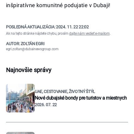
inšpiratívne komunitné podujatie v Dubaji!
POSLEDNÁ AKTUALIZÁCIA:
2024. 11. 22 22:02
Ak na tejto stránke nájdete chybu, prosím
dajte nám vedieť e-mailom
.
AUTOR: ZOLTÁN EGRI
egri.zoltan@dubainewsgroup.com
Najnovšie správy
UAE, CESTOVANIE, ŽIVOTNÝ ŠTÝL
Nové dubajské bondy pre turistov a miestnych
2026. 07. 22