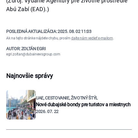
(Zdroj: Vydanie Agentúry pre životné prostredie
Abú Zabí (EAD).)
POSLEDNÁ AKTUALIZÁCIA:
2025. 08. 02 11:03
Ak na tejto stránke nájdete chybu, prosím
dajte nám vedieť e-mailom
.
AUTOR: ZOLTÁN EGRI
egri.zoltan@dubainewsgroup.com
Najnovšie správy
UAE, CESTOVANIE, ŽIVOTNÝ ŠTÝL
Nové dubajské bondy pre turistov a miestnych
2026. 07. 22