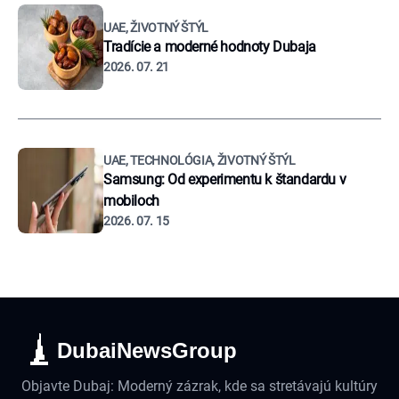
UAE, ŽIVOTNÝ ŠTÝL
Tradície a moderné hodnoty Dubaja
2026. 07. 21
UAE, TECHNOLÓGIA, ŽIVOTNÝ ŠTÝL
Samsung: Od experimentu k štandardu v
mobiloch
2026. 07. 15
DubaiNewsGroup
Objavte Dubaj: Moderný zázrak, kde sa stretávajú kultúry