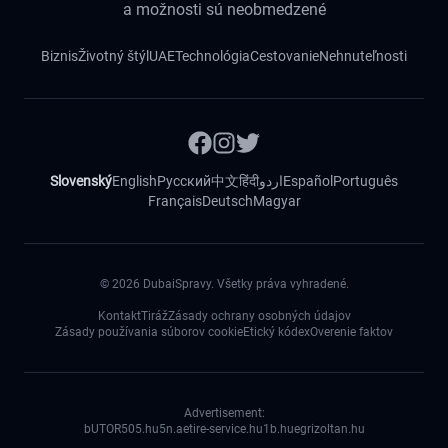
a možnosti sú neobmedzené
Biznis
Životný štýl
UAE
Technológia
Cestovanie
Nehnuteľnosti
Slovenský
English
Русский
中文
हिंदी
اردو
Español
Português
Français
Deutsch
Magyar
©
2026
DubaiSpravy. Všetky práva vyhradené.
Kontakt
Tiráž
Zásady ochrany osobných údajov
Zásady používania súborov cookie
Etický kódex
Overenie faktov
Advertisement:
bUTOR5
05.hu
5n.ae
tire-service.hu
1b.hu
egrizoltan.hu