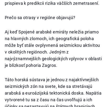
prispieva k predikcii rizika väčších zemetrasení.
Prečo sa otrasy v regióne objavujú?
Aj keď Spojené arabské emiráty neležia priamo
na hlavných zlomoch, ich geografická poloha
môže byť stále ovplyvnená seizmickou aktivitou
v okolitých regiónoch. Jedným z
najvýznamnejších geologických vplyvov v oblasti
je blízkosť pohoria Zagros.
Táto horská sústava je jednou z najaktívnejších
seizmických zón na svete, kde sa stretávajú
arabská a euroázijská tektonická doska. Napätia
vytvorené tu sa z času na čas uvoľňujú a ich
účinky sa nezastavujú na štátnych hraniciach.