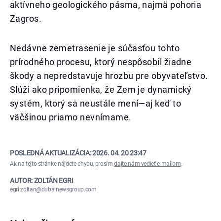
aktívneho geologického pásma, najmä pohoria
Zagros.
Nedávne zemetrasenie je súčasťou tohto
prírodného procesu, ktorý nespôsobil žiadne
škody a nepredstavuje hrozbu pre obyvateľstvo.
Slúži ako pripomienka, že Zem je dynamický
systém, ktorý sa neustále mení—aj keď to
väčšinou priamo nevnímame.
POSLEDNÁ AKTUALIZÁCIA:
2026. 04. 20 23:47
Ak na tejto stránke nájdete chybu, prosím
dajte nám vedieť e-mailom
.
AUTOR: ZOLTÁN EGRI
egri.zoltan@dubainewsgroup.com