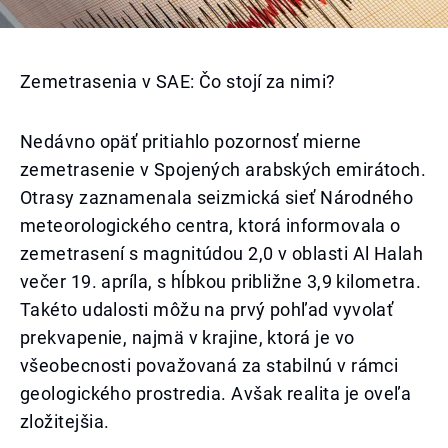
Zemetrasenia v SAE: Čo stojí za nimi?
Nedávno opäť pritiahlo pozornosť mierne
zemetrasenie v Spojených arabských emirátoch.
Otrasy zaznamenala seizmická sieť Národného
meteorologického centra, ktorá informovala o
zemetrasení s magnitúdou 2,0 v oblasti Al Halah
večer 19. apríla, s hĺbkou približne 3,9 kilometra.
Takéto udalosti môžu na prvý pohľad vyvolať
prekvapenie, najmä v krajine, ktorá je vo
všeobecnosti považovaná za stabilnú v rámci
geologického prostredia. Avšak realita je oveľa
zložitejšia.