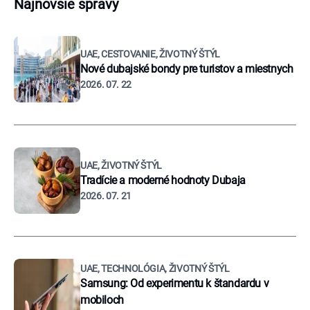
Najnovšie správy
UAE, CESTOVANIE, ŽIVOTNÝ ŠTÝL
Nové dubajské bondy pre turistov a miestnych
2026. 07. 22
UAE, ŽIVOTNÝ ŠTÝL
Tradície a moderné hodnoty Dubaja
2026. 07. 21
UAE, TECHNOLÓGIA, ŽIVOTNÝ ŠTÝL
Samsung: Od experimentu k štandardu v
mobiloch