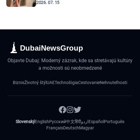
2026. 07. 15
DubaiNewsGroup
Objavte Dubaj: Moderný zázrak, kde sa stretávajú kultúry
a možnosti sú neobmedzené
Biznis
Životný štýl
UAE
Technológia
Cestovanie
Nehnuteľnosti
Slovenský
English
Русский
中文
हिंदी
اردو
Español
Português
Français
Deutsch
Magyar