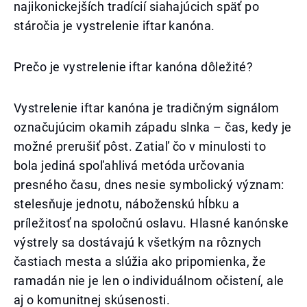
najikonickejších tradícií siahajúcich späť po
stáročia je vystrelenie iftar kanóna.
Prečo je vystrelenie iftar kanóna dôležité?
Vystrelenie iftar kanóna je tradičným signálom
označujúcim okamih západu slnka – čas, kedy je
možné prerušiť pôst. Zatiaľ čo v minulosti to
bola jediná spoľahlivá metóda určovania
presného času, dnes nesie symbolický význam:
stelesňuje jednotu, náboženskú hĺbku a
príležitosť na spoločnú oslavu. Hlasné kanónske
výstrely sa dostávajú k všetkým na rôznych
častiach mesta a slúžia ako pripomienka, že
ramadán nie je len o individuálnom očistení, ale
aj o komunitnej skúsenosti.