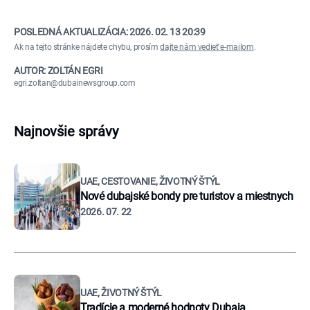
POSLEDNÁ AKTUALIZÁCIA:
2026. 02. 13 20:39
Ak na tejto stránke nájdete chybu, prosím
dajte nám vedieť e-mailom
.
AUTOR: ZOLTÁN EGRI
egri.zoltan@dubainewsgroup.com
Najnovšie správy
UAE, CESTOVANIE, ŽIVOTNÝ ŠTÝL
Nové dubajské bondy pre turistov a miestnych
2026. 07. 22
UAE, ŽIVOTNÝ ŠTÝL
Tradície a moderné hodnoty Dubaja