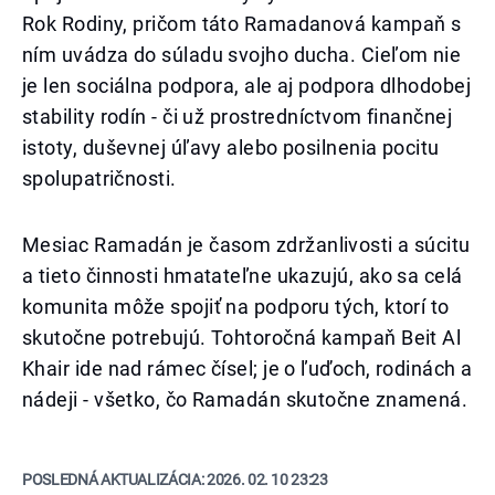
Rok Rodiny, pričom táto Ramadanová kampaň s
ním uvádza do súladu svojho ducha. Cieľom nie
je len sociálna podpora, ale aj podpora dlhodobej
stability rodín - či už prostredníctvom finančnej
istoty, duševnej úľavy alebo posilnenia pocitu
spolupatričnosti.
Mesiac Ramadán je časom zdržanlivosti a súcitu
a tieto činnosti hmatateľne ukazujú, ako sa celá
komunita môže spojiť na podporu tých, ktorí to
skutočne potrebujú. Tohtoročná kampaň Beit Al
Khair ide nad rámec čísel; je o ľuďoch, rodinách a
nádeji - všetko, čo Ramadán skutočne znamená.
POSLEDNÁ AKTUALIZÁCIA:
2026. 02. 10 23:23