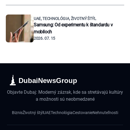
UAE, TECHNOLÓGIA, ŽIVOTNÝ ŠTÝL
Samsung: Od experimentu k štandardu v
mobiloch
2026. 07. 15
DubaiNewsGroup
Objavte Dubaj: Moderný zázrak, kde sa stretávajú kultúry
a možnosti sú neobmedzené
Biznis
Životný štýl
UAE
Technológia
Cestovanie
Nehnuteľnosti