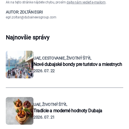
Ak na tejto stránke nájdete chybu, prosím
dajte nám vedieť e-mailom
.
AUTOR: ZOLTÁN EGRI
egri.zoltan@dubainewsgroup.com
Najnovšie správy
UAE, CESTOVANIE, ŽIVOTNÝ ŠTÝL
Nové dubajské bondy pre turistov a miestnych
2026. 07. 22
UAE, ŽIVOTNÝ ŠTÝL
Tradície a moderné hodnoty Dubaja
2026. 07. 21