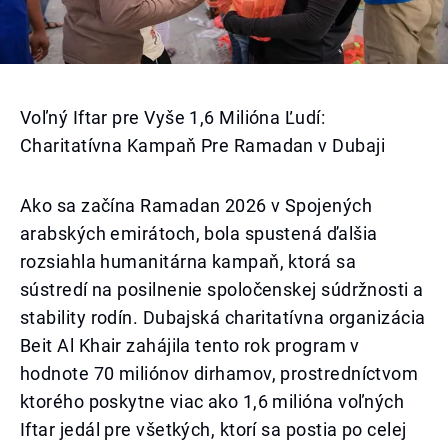
Voľný Iftar pre Vyše 1,6 Milióna Ľudí:
Charitatívna Kampaň Pre Ramadan v Dubaji
Ako sa začína Ramadan 2026 v Spojených
arabských emirátoch, bola spustená ďalšia
rozsiahla humanitárna kampaň, ktorá sa
sústredí na posilnenie spoločenskej súdržnosti a
stability rodín. Dubajská charitatívna organizácia
Beit Al Khair zahájila tento rok program v
hodnote 70 miliónov dirhamov, prostredníctvom
ktorého poskytne viac ako 1,6 milióna voľných
Iftar jedál pre všetkých, ktorí sa postia po celej