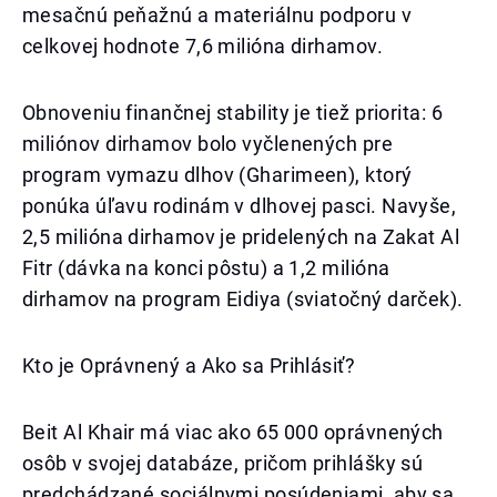
mesačnú peňažnú a materiálnu podporu v
celkovej hodnote 7,6 milióna dirhamov.
Obnoveniu finančnej stability je tiež priorita: 6
miliónov dirhamov bolo vyčlenených pre
program vymazu dlhov (Gharimeen), ktorý
ponúka úľavu rodinám v dlhovej pasci. Navyše,
2,5 milióna dirhamov je pridelených na Zakat Al
Fitr (dávka na konci pôstu) a 1,2 milióna
dirhamov na program Eidiya (sviatočný darček).
Kto je Oprávnený a Ako sa Prihlásiť?
Beit Al Khair má viac ako 65 000 oprávnených
osôb v svojej databáze, pričom prihlášky sú
predchádzané sociálnymi posúdeniami, aby sa