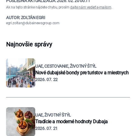
POSLEDNÁ AKTUALIZÁCIA:
2026. 02. 20 00:11
Ak na tejto stránke nájdete chybu, prosím
dajte nám vedieť e-mailom
.
AUTOR: ZOLTÁN EGRI
egri.zoltan@dubainewsgroup.com
Najnovšie správy
UAE, CESTOVANIE, ŽIVOTNÝ ŠTÝL
Nové dubajské bondy pre turistov a miestnych
2026. 07. 22
UAE, ŽIVOTNÝ ŠTÝL
Tradície a moderné hodnoty Dubaja
2026. 07. 21