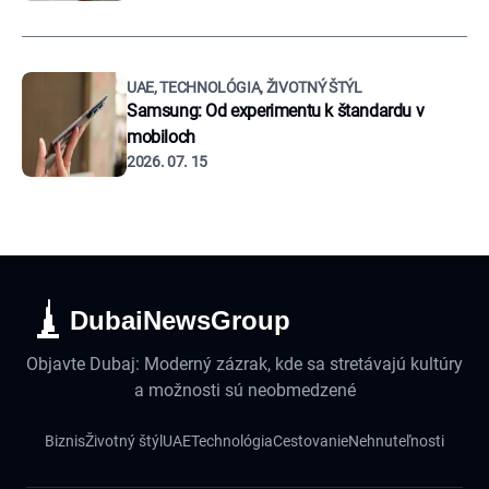
UAE, TECHNOLÓGIA, ŽIVOTNÝ ŠTÝL
Samsung: Od experimentu k štandardu v
mobiloch
2026. 07. 15
DubaiNewsGroup
Objavte Dubaj: Moderný zázrak, kde sa stretávajú kultúry
a možnosti sú neobmedzené
Biznis
Životný štýl
UAE
Technológia
Cestovanie
Nehnuteľnosti