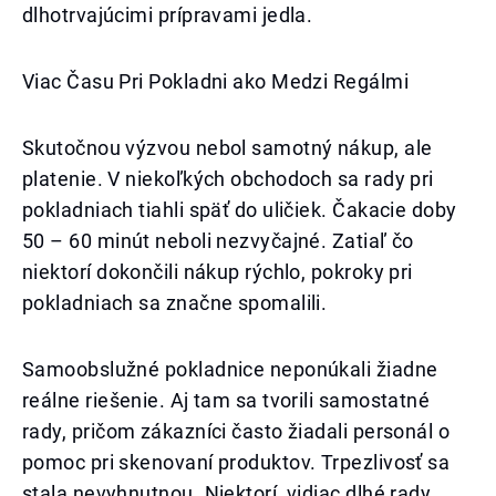
dlhotrvajúcimi prípravami jedla.
Viac Času Pri Pokladni ako Medzi Regálmi
Skutočnou výzvou nebol samotný nákup, ale
platenie. V niekoľkých obchodoch sa rady pri
pokladniach tiahli späť do uličiek. Čakacie doby
50 – 60 minút neboli nezvyčajné. Zatiaľ čo
niektorí dokončili nákup rýchlo, pokroky pri
pokladniach sa značne spomalili.
Samoobslužné pokladnice neponúkali žiadne
reálne riešenie. Aj tam sa tvorili samostatné
rady, pričom zákazníci často žiadali personál o
pomoc pri skenovaní produktov. Trpezlivosť sa
stala nevyhnutnou. Niektorí, vidiac dlhé rady,