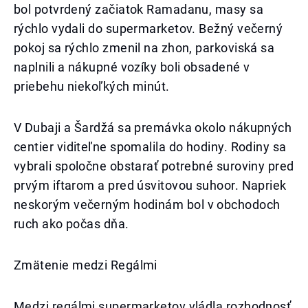
bol potvrdený začiatok Ramadanu, masy sa
rýchlo vydali do supermarketov. Bežný večerný
pokoj sa rýchlo zmenil na zhon, parkoviská sa
naplnili a nákupné vozíky boli obsadené v
priebehu niekoľkých minút.
V Dubaji a Šardžá sa premávka okolo nákupných
centier viditeľne spomalila do hodiny. Rodiny sa
vybrali spoločne obstarať potrebné suroviny pred
prvým iftarom a pred úsvitovou suhoor. Napriek
neskorým večerným hodinám bol v obchodoch
ruch ako počas dňa.
Zmätenie medzi Regálmi
Medzi regálmi supermarketov vládla rozhodnosť