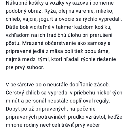
Nákupné košíky a vozíky vykazovali pomerne
podobný obraz. Ryža, olej na varenie, mlieko,
chlieb, vajcia, jogurt a ovocie sa rýchlo vypredali.
Dátle boli viditeľné v takmer každom košíku,
vzhľadom na ich tradičnú úlohu pri prerušení
pôstu. Mrazené občerstvenie ako samosy a
pripravené jedlá z mäsa boli tiež populárne,
najmä medzi tými, ktorí hľadali rýchle riešenie
pre prvý suhoor.
V pekárstve bolo neustále dopĺňanie zásob.
Čerstvý chlieb sa vypredal v priebehu niekoľkých
minút a personál neustále doplňoval regály.
Dopyt po už pripravených, na pečenie
pripravených potravinách prudko vzrástol, keďže
mnohé rodiny nechceli tráviť prvý večer