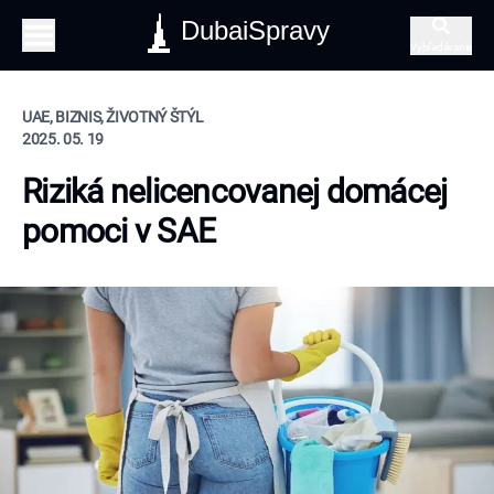
DubaiSpravy
Vyhľadávanie
UAE, BIZNIS, ŽIVOTNÝ ŠTÝL
2025. 05. 19
Riziká nelicencovanej domácej
pomoci v SAE