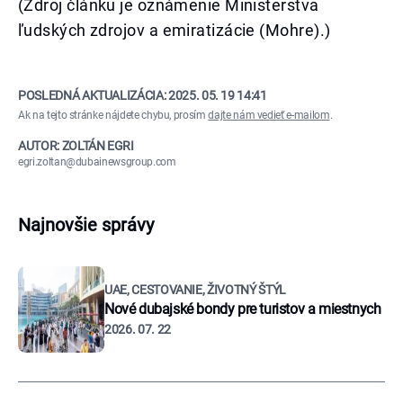
(Zdroj článku je oznámenie Ministerstva
ľudských zdrojov a emiratizácie (Mohre).)
POSLEDNÁ AKTUALIZÁCIA:
2025. 05. 19 14:41
Ak na tejto stránke nájdete chybu, prosím
dajte nám vedieť e-mailom
.
AUTOR: ZOLTÁN EGRI
egri.zoltan@dubainewsgroup.com
Najnovšie správy
UAE, CESTOVANIE, ŽIVOTNÝ ŠTÝL
Nové dubajské bondy pre turistov a miestnych
2026. 07. 22