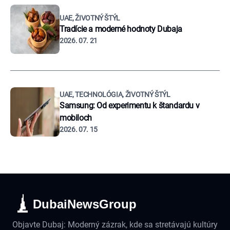
UAE, ŽIVOTNÝ ŠTÝL
Tradície a moderné hodnoty Dubaja
2026. 07. 21
UAE, TECHNOLÓGIA, ŽIVOTNÝ ŠTÝL
Samsung: Od experimentu k štandardu v
mobiloch
2026. 07. 15
DubaiNewsGroup
Objavte Dubaj: Moderný zázrak, kde sa stretávajú kultúry