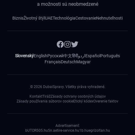
a možnosti sú neobmedzené
Biznis
Životný štýl
UAE
Technológia
Cestovanie
Nehnuteľnosti
Slovenský
English
Русский
中文
हिंदी
اردو
Español
Português
Français
Deutsch
Magyar
©
2026
DubaiSpravy. Všetky práva vyhradené.
Kontakt
Tiráž
Zásady ochrany osobných údajov
Zásady používania súborov cookie
Etický kódex
Overenie faktov
Advertisement:
bUTOR5
05.hu
5n.ae
tire-service.hu
1b.hu
egrizoltan.hu