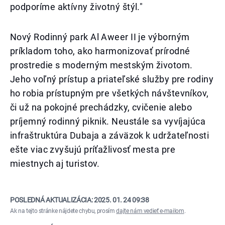
podporíme aktívny životný štýl."
Nový Rodinný park Al Aweer II je výborným
príkladom toho, ako harmonizovať prírodné
prostredie s moderným mestským životom.
Jeho voľný prístup a priateľské služby pre rodiny
ho robia prístupným pre všetkých návštevníkov,
či už na pokojné prechádzky, cvičenie alebo
príjemný rodinný piknik. Neustále sa vyvíjajúca
infraštruktúra Dubaja a záväzok k udržateľnosti
ešte viac zvyšujú príťažlivosť mesta pre
miestnych aj turistov.
POSLEDNÁ AKTUALIZÁCIA:
2025. 01. 24 09:38
Ak na tejto stránke nájdete chybu, prosím
dajte nám vedieť e-mailom
.