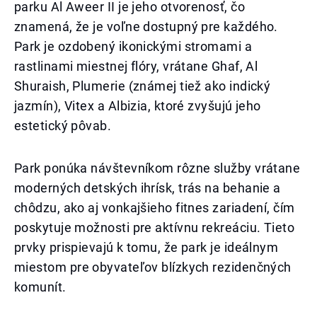
parku Al Aweer II je jeho otvorenosť, čo
znamená, že je voľne dostupný pre každého.
Park je ozdobený ikonickými stromami a
rastlinami miestnej flóry, vrátane Ghaf, Al
Shuraish, Plumerie (známej tiež ako indický
jazmín), Vitex a Albizia, ktoré zvyšujú jeho
estetický pôvab.
Park ponúka návštevníkom rôzne služby vrátane
moderných detských ihrísk, trás na behanie a
chôdzu, ako aj vonkajšieho fitnes zariadení, čím
poskytuje možnosti pre aktívnu rekreáciu. Tieto
prvky prispievajú k tomu, že park je ideálnym
miestom pre obyvateľov blízkych rezidenčných
komunít.