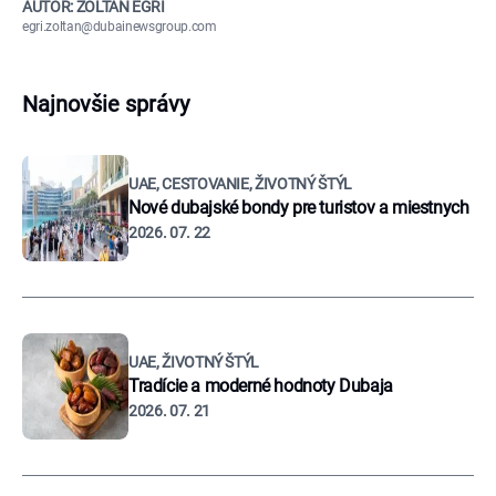
AUTOR: ZOLTÁN EGRI
egri.zoltan@dubainewsgroup.com
Najnovšie správy
UAE, CESTOVANIE, ŽIVOTNÝ ŠTÝL
Nové dubajské bondy pre turistov a miestnych
2026. 07. 22
UAE, ŽIVOTNÝ ŠTÝL
Tradície a moderné hodnoty Dubaja
2026. 07. 21