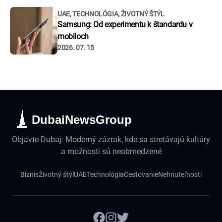
UAE, TECHNOLÓGIA, ŽIVOTNÝ ŠTÝL
Samsung: Od experimentu k štandardu v
mobiloch
2026. 07. 15
DubaiNewsGroup
Objavte Dubaj: Moderný zázrak, kde sa stretávajú kultúry
a možnosti sú neobmedzené
Biznis
Životný štýl
UAE
Technológia
Cestovanie
Nehnuteľnosti