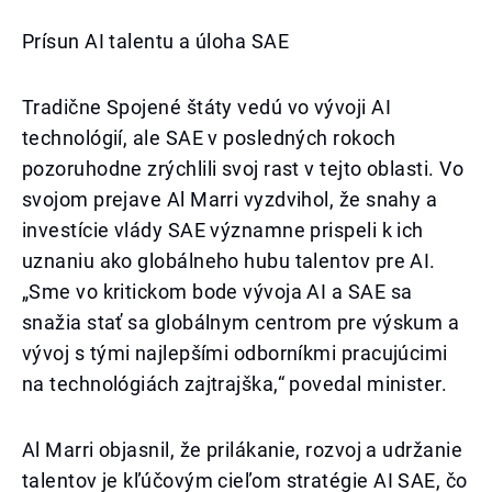
Prísun AI talentu a úloha SAE
Tradične Spojené štáty vedú vo vývoji AI
technológií, ale SAE v posledných rokoch
pozoruhodne zrýchlili svoj rast v tejto oblasti. Vo
svojom prejave Al Marri vyzdvihol, že snahy a
investície vlády SAE významne prispeli k ich
uznaniu ako globálneho hubu talentov pre AI.
„Sme vo kritickom bode vývoja AI a SAE sa
snažia stať sa globálnym centrom pre výskum a
vývoj s tými najlepšími odborníkmi pracujúcimi
na technológiách zajtrajška,“ povedal minister.
Al Marri objasnil, že prilákanie, rozvoj a udržanie
talentov je kľúčovým cieľom stratégie AI SAE, čo