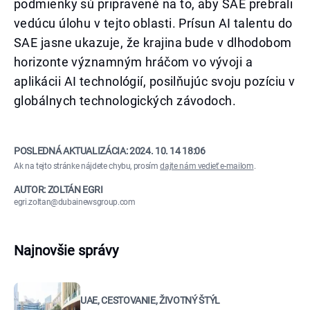
podmienky sú pripravené na to, aby SAE prebrali
vedúcu úlohu v tejto oblasti. Prísun AI talentu do
SAE jasne ukazuje, že krajina bude v dlhodobom
horizonte významným hráčom vo vývoji a
aplikácii AI technológií, posilňujúc svoju pozíciu v
globálnych technologických závodoch.
POSLEDNÁ AKTUALIZÁCIA:
2024. 10. 14 18:06
Ak na tejto stránke nájdete chybu, prosím
dajte nám vedieť e-mailom
.
AUTOR: ZOLTÁN EGRI
egri.zoltan@dubainewsgroup.com
Najnovšie správy
UAE, CESTOVANIE, ŽIVOTNÝ ŠTÝL