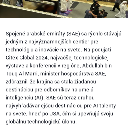
Spojené arabské emiráty (SAE) sa rýchlo stávajú
jedným z najvýznamnejších centier pre
technológiu a inovácie na svete. Na podujatí
Gitex Global 2024, najväčšej technologickej
výstave a konferencii v regióne, Abdullah bin
Touq Al Marri, minister hospodárstva SAE,
zdôraznil, že krajina sa stala žiadanou
destináciou pre odborníkov na umelú
inteligenciu (AI). SAE sú teraz druhou
najvyhľadávanejšou destináciou pre AI talenty
na svete, hneď po USA, čím si upevňujú svoju
globálnu technologickú úlohu.