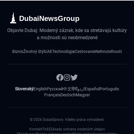
DubaiNewsGroup
Objavte Dubaj: Moderný zázrak, kde sa stretávajú kultúry
a možnosti sú neobmedzené
Biznis
Životný štýl
UAE
Technológia
Cestovanie
Nehnuteľnosti
Slovenský
English
Русский
中文
हिंदी
اردو
Español
Português
Français
Deutsch
Magyar
©
2026
DubaiSpravy. Všetky práva vyhradené.
Kontakt
Tiráž
Zásady ochrany osobných údajov