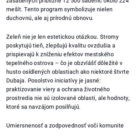
zasadených približne 12 500 sadeníc okolo 224
mešít. Tento program symbolizuje nielen
duchovnú, ale aj prírodnú obnovu.
Zeleň nie je len estetickou otázkou. Stromy
poskytujú tieň, zlepšujú kvalitu ovzdušia a
prispievajú k zníženiu efektov mestského
tepelného ostrova – čo je obzvlášť dôležité v
husto osídlených oblastiach ako niektoré štvrte
Dubaja. Posolstvo iniciatívy je jasné:
praktizovanie viery a ochrana životného
prostredia nie sú izolované oblasti, ale hodnoty,
ktoré sa navzájom posilňujú.
Umiersnenosť a zodpovednosť voči komunite