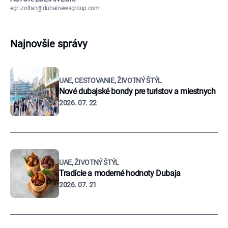
egri.zoltan@dubainewsgroup.com
Najnovšie správy
UAE, CESTOVANIE, ŽIVOTNÝ ŠTÝL
Nové dubajské bondy pre turistov a miestnych
2026. 07. 22
UAE, ŽIVOTNÝ ŠTÝL
Tradície a moderné hodnoty Dubaja
2026. 07. 21