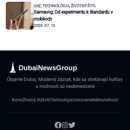
UAE, TECHNOLÓGIA, ŽIVOTNÝ ŠTÝL
Samsung: Od experimentu k štandardu v
mobiloch
2026. 07. 15
DubaiNewsGroup
Objavte Dubaj: Moderný zázrak, kde sa stretávajú kultúry
a možnosti sú neobmedzené
Biznis
Životný štýl
UAE
Technológia
Cestovanie
Nehnuteľnosti