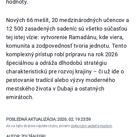
hodnoty.
Nových 66 mešít, 20 medzinárodných učencov a
12 500 zasadených sadeníc sú všetko súčasťou
tej istej vízie: vytvorenie Ramadánu, kde viera,
komunita a zodpovednosť tvoria jednotu. Tento
komplexný prístup robí prípravu na rok 2026
špeciálnou a odráža dlhodobú stratégiu
charakteristickú pre rozvoj krajiny – či už ide o
pestovanie tradícií alebo výzvy moderného
mestského života v Dubaji a ostatných
emirátoch.
POSLEDNÁ AKTUALIZÁCIA:
2026. 02. 19 23:59
Ak na tejto stránke nájdete chybu, prosím
dajte nám vedieť e-mailom
.
AUTOR: ZOLTÁN EGRI