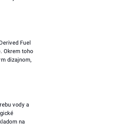
Derived Fuel
e. Okrem toho
nym dizajnom,
trebu vody a
ogické
íkladom na