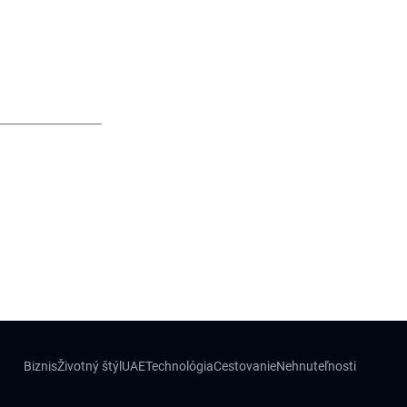
Biznis
Životný štýl
UAE
Technológia
Cestovanie
Nehnuteľnosti