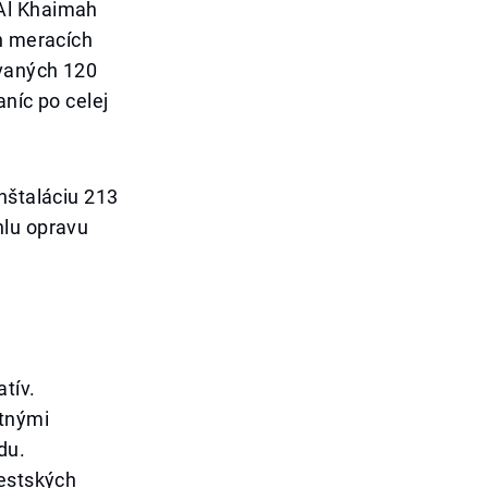
 Al Khaimah
ch meracích
ovaných 120
aníc po celej
nštaláciu 213
hlu opravu
tív.
ntnými
du.
mestských