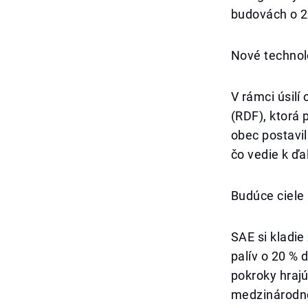
budovách o 2
Nové technoló
V rámci úsilí
(RDF), ktorá
obec postavi
čo vedie k ď
Budúce ciele
SAE si kladie
palív o 20 % 
pokroky hrajú
medzinárodnej