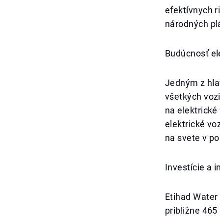
efektívnych ri
národných pl
Budúcnosť ele
Jedným z hlav
všetkých vozi
na elektrické
elektrické vo
na svete v po
Investície a i
Etihad Water 
približne 465