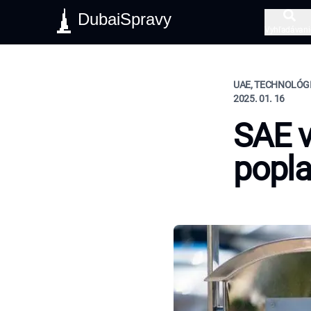
DubaiSpravy
Vyhľadávani
UAE, TECHNOLÓGI
2025. 01. 16
SAE v
popla