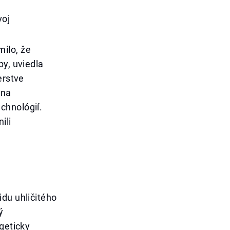
voj
ilo, že
by, uviedla
erstve
 na
chnológií.
ili
idu uhličitého
ý
geticky