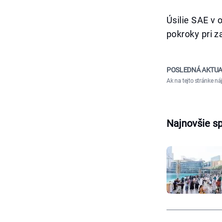
Úsilie SAE v 
pokroky pri z
POSLEDNÁ AKTUA
Ak na tejto stránke n
Najnovšie s