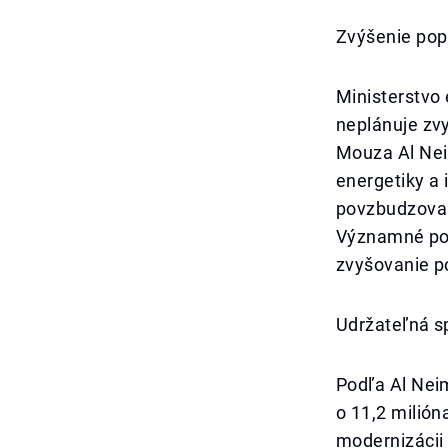
Zvýšenie popl
Ministerstvo
neplánuje zvy
Mouza Al Neim
energetiky a 
povzbudzovan
Významné pokr
zvyšovanie p
Udržateľná s
Podľa Al Neim
o 11,2 milión
modernizácii 