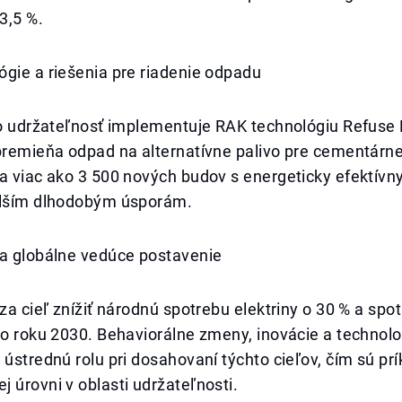
3,5 %.
gie a riešenia pre riadenie odpadu
 o udržateľnosť implementuje RAK technológiu Refuse 
 premieňa odpad na alternatívne palivo pre cementárn
la viac ako 3 500 nových budov s energeticky efektív
alším dlhodobým úsporám.
 a globálne vedúce postavenie
 za cieľ znížiť národnú spotrebu elektriny o 30 % a spo
do roku 2030. Behaviorálne zmeny, inovácie a technol
 ústrednú rolu pri dosahovaní týchto cieľov, čím sú pr
 úrovni v oblasti udržateľnosti.