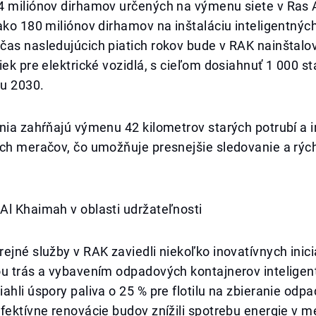
4 miliónov dirhamov určených na výmenu siete v Ras
ako 180 miliónov dirhamov na inštaláciu inteligentný
čas nasledujúcich piatich rokov bude v RAK nainštal
iek pre elektrické vozidlá, s cieľom dosiahnuť 1 000 st
ku 2030.
nia zahŕňajú výmenu 42 kilometrov starých potrubí a i
ých meračov, čo umožňuje presnejšie sledovanie a rýc
Al Khaimah v oblasti udržateľnosti
ejné služby v RAK zaviedli niekoľko inovatívnych inicia
ou trás a vybavením odpadových kontajnerov intelige
ahli úspory paliva o 25 % pre flotilu na zbieranie odpa
fektívne renovácie budov znížili spotrebu energie v 