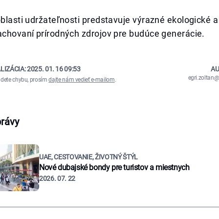
oblasti udržateľnosti predstavuje výrazné ekologické
achovaní prírodných zdrojov pre budúce generácie.
LIZÁCIA:
2025. 01. 16 09:53
AU
egri.zolta
ájdete chybu, prosím
dajte nám vedieť e-mailom
.
právy
UAE, CESTOVANIE, ŽIVOTNÝ ŠTÝL
Nové dubajské bondy pre turistov a miestnych
2026. 07. 22