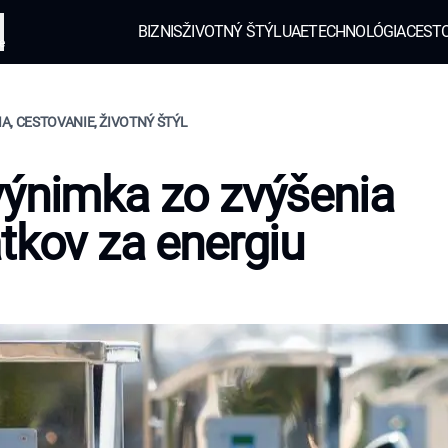
BIZNIS
ŽIVOTNÝ ŠTÝL
UAE
TECHNOLÓGIA
CEST
e
A, CESTOVANIE, ŽIVOTNÝ ŠTÝL
ýnimka zo zvýšenia
tkov za energiu