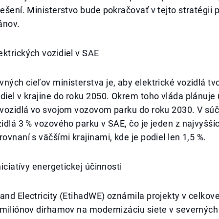
ešení. Ministerstvo bude pokračovať v tejto stratégii pr
ánov.
ktrických vozidiel v SAE
ných cieľov ministerstva je, aby elektrické vozidlá tvo
diel v krajine do roku 2050. Okrem toho vláda plánuje 
 vozidlá vo svojom vozovom parku do roku 2030. V súč
zidlá 3 % vozového parku v SAE, čo je jeden z najvyšší
rovnaní s väčšími krajinami, kde je podiel len 1,5 %.
niciatívy energetickej účinnosti
and Electricity (EtihadWE) oznámila projekty v celkov
 miliónov dirhamov na modernizáciu siete v severných