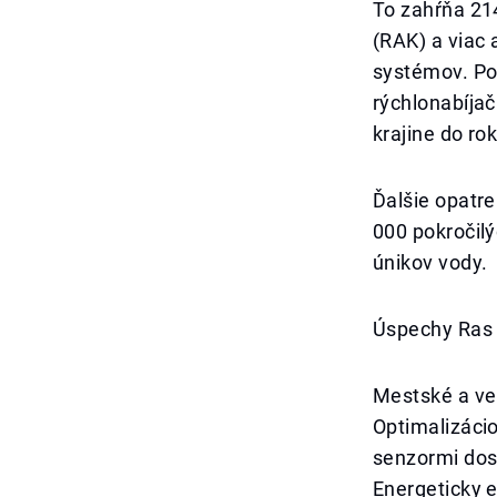
To zahŕňa 21
(RAK) a viac 
systémov. Po
rýchlonabíjač
krajine do ro
Ďalšie opatre
000 pokročil
únikov vody.
Úspechy Ras 
Mestské a ver
Optimalizáci
senzormi dosi
Energeticky e