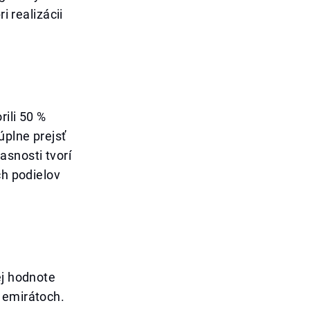
i realizácii
rili 50 %
úplne prejsť
asnosti tvorí
ch podielov
ej hodnote
 emirátoch.