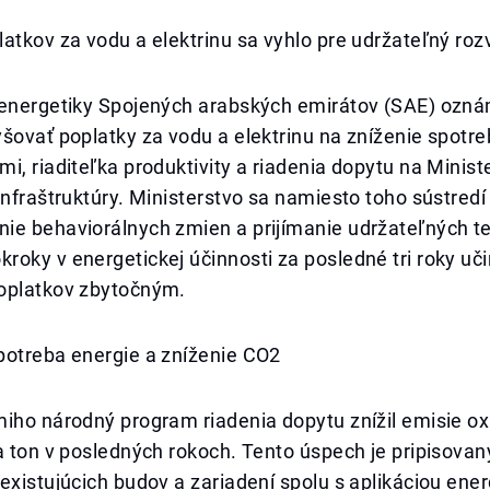
atkov za vodu a elektrinu sa vyhlo pre udržateľný roz
 energetiky Spojených arabských emirátov (SAE) oznám
šovať poplatky za vodu a elektrinu na zníženie spotre
i, riaditeľka produktivity a riadenia dopytu na Minist
infraštruktúry. Ministerstvo sa namiesto toho sústredí
ie behaviorálnych zmien a prijímanie udržateľných te
oky v energetickej účinnosti za posledné tri roky učin
oplatkov zbytočným.
potreba energie a zníženie CO2
iho národný program riadenia dopytu znížil emisie ox
a ton v posledných rokoch. Tento úspech je pripisovan
existujúcich budov a zariadení spolu s aplikáciou ener