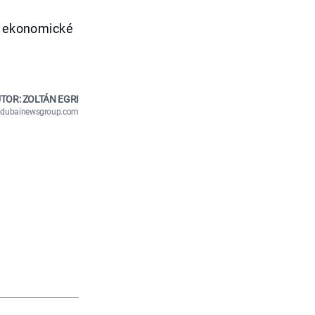
 a ekonomické
TOR: ZOLTÁN EGRI
n@dubainewsgroup.com