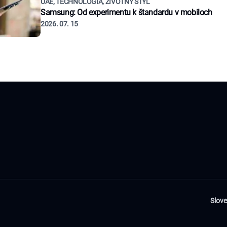
UAE, TECHNOLÓGIA, ŽIVOTNÝ ŠTÝL
Samsung: Od experimentu k štandardu v mobiloch
2026. 07. 15
Slov