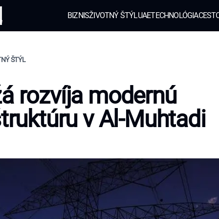
BIZNIS
ŽIVOTNÝ ŠTÝL
UAE
TECHNOLÓGIA
CEST
e
TNÝ ŠTÝL
á rozvíja modernú
štruktúru v Al-Muhtadi