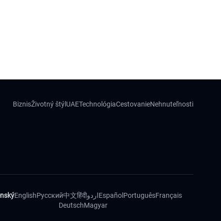
Biznis
Životný štýl
UAE
Technológia
Cestovanie
Nehnuteľnosti
enský
English
Русский
中文
हिंदी
اردو
Español
Português
Français
Deutsch
Magyar