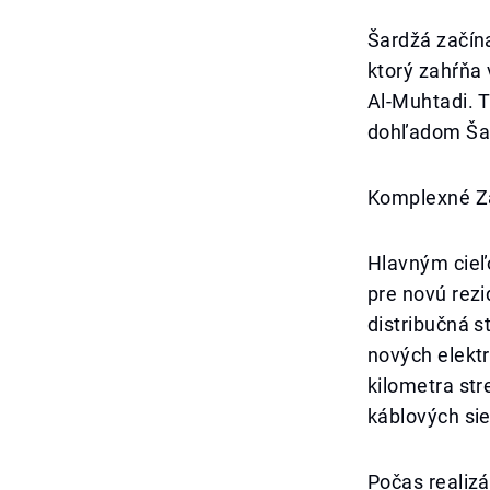
Šardžá začína
ktorý zahŕňa 
Al-Muhtadi. T
dohľadom Šard
Komplexné Zá
Hlavným cieľ
pre novú rezi
distribučná s
nových elekt
kilometra st
káblových sie
Počas realizá