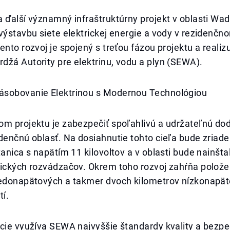
 ďalší významný infraštruktúrny projekt v oblasti Wadi
výstavbu siete elektrickej energie a vody v rezidenč
ento rozvoj je spojený s treťou fázou projektu a realiz
žá Autority pre elektrinu, vodu a plyn (SEWA).
sobovanie Elektrinou s Modernou Technológiou
om projektu je zabezpečiť spoľahlivú a udržateľnú do
denčnú oblasť. Na dosiahnutie tohto cieľa bude zriad
tanica s napätím 11 kilovoltov a v oblasti bude nainšt
rických rozvádzačov. Okrem toho rozvoj zahŕňa polože
redonapätových a takmer dvoch kilometrov nízkonapä
tí.
cie využíva SEWA najvyššie štandardy kvality a bezpe