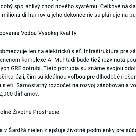
hodobý spoľahlivý chod nového systému. Celkové nákla
1 milióna dirhamov a jeho dokončenie sa plánuje na b
ovania Vodou Vysokej Kvality
obmedzuje len na elektrickú sieť. Infraštruktúra pre 
denčnom komplexe Al-Muhtadi bude tiež rozvinutá pou
ných GRE potrubí. Tieto potrubia sú známe svojou odo
či korózii, čím sú ideálnou voľbou pre dlhodobé rieše
 sietí. Samostatný rozpočet na rozvoj zásobovania v
2,000 dirhamov.
olné Životné Prostredie
ia v Šardžá nielen zlepšuje životné podmienky pre sú