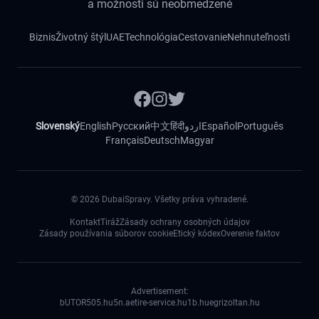
a možnosti sú neobmedzené
Biznis
Životný štýl
UAE
Technológia
Cestovanie
Nehnuteľnosti
Slovenský
English
Русский
中文
हिंदी
اردو
Español
Português
Français
Deutsch
Magyar
©
2026
DubaiSpravy. Všetky práva vyhradené.
Kontakt
Tiráž
Zásady ochrany osobných údajov
Zásady používania súborov cookie
Etický kódex
Overenie faktov
Advertisement:
bUTOR5
05.hu
5n.ae
tire-service.hu
1b.hu
egrizoltan.hu