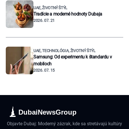
UAE, ŽIVOTNÝ ŠTÝL
Tradície a moderné hodnoty Dubaja
2026. 07. 21
UAE, TECHNOLÓGIA, ŽIVOTNÝ ŠTÝL
Samsung: Od experimentu k štandardu v
mobiloch
2026. 07. 15
DubaiNewsGroup
Objavte Dubaj: Moderný zázrak, kde sa stretávajú kultúry