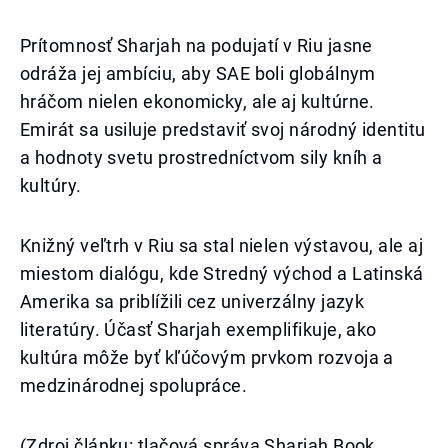
Prítomnosť Sharjah na podujatí v Riu jasne
odráža jej ambíciu, aby SAE boli globálnym
hráčom nielen ekonomicky, ale aj kultúrne.
Emirát sa usiluje predstaviť svoj národný identitu
a hodnoty svetu prostredníctvom sily kníh a
kultúry.
Knižný veľtrh v Riu sa stal nielen výstavou, ale aj
miestom dialógu, kde Stredný východ a Latinská
Amerika sa priblížili cez univerzálny jazyk
literatúry. Účasť Sharjah exemplifikuje, ako
kultúra môže byť kľúčovým prvkom rozvoja a
medzinárodnej spolupráce.
(Zdroj článku: tlačová správa Sharjah Book