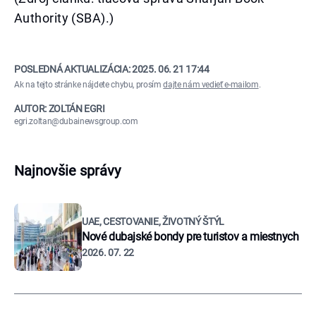
Authority (SBA).)
POSLEDNÁ AKTUALIZÁCIA:
2025. 06. 21 17:44
Ak na tejto stránke nájdete chybu, prosím
dajte nám vedieť e-mailom
.
AUTOR: ZOLTÁN EGRI
egri.zoltan@dubainewsgroup.com
Najnovšie správy
UAE, CESTOVANIE, ŽIVOTNÝ ŠTÝL
Nové dubajské bondy pre turistov a miestnych
2026. 07. 22