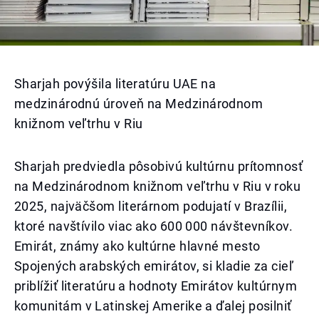
Sharjah povýšila literatúru UAE na
medzinárodnú úroveň na Medzinárodnom
knižnom veľtrhu v Riu
Sharjah predviedla pôsobivú kultúrnu prítomnosť
na Medzinárodnom knižnom veľtrhu v Riu v roku
2025, najväčšom literárnom podujatí v Brazílii,
ktoré navštívilo viac ako 600 000 návštevníkov.
Emirát, známy ako kultúrne hlavné mesto
Spojených arabských emirátov, si kladie za cieľ
priblížiť literatúru a hodnoty Emirátov kultúrnym
komunitám v Latinskej Amerike a ďalej posilniť