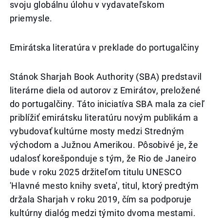
svoju globálnu úlohu v vydavateľskom
priemysle.
Emirátska literatúra v preklade do portugalčiny
Stánok Sharjah Book Authority (SBA) predstavil
literárne diela od autorov z Emirátov, preložené
do portugalčiny. Táto iniciatíva SBA mala za cieľ
priblížiť emirátsku literatúru novým publikám a
vybudovať kultúrne mosty medzi Stredným
východom a Južnou Amerikou. Pôsobivé je, že
udalosť korešponduje s tým, že Rio de Janeiro
bude v roku 2025 držiteľom titulu UNESCO
'Hlavné mesto knihy sveta', titul, ktorý predtým
držala Sharjah v roku 2019, čím sa podporuje
kultúrny dialóg medzi týmito dvoma mestami.