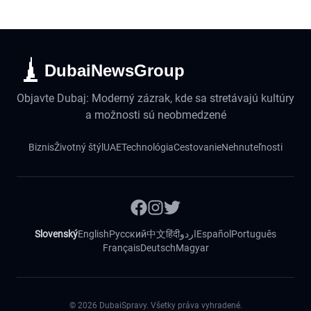
DubaiNewsGroup
Objavte Dubaj: Moderný zázrak, kde sa stretávajú kultúry
a možnosti sú neobmedzené
Biznis
Životný štýl
UAE
Technológia
Cestovanie
Nehnuteľnosti
Slovenský
English
Русский
中文
हिंदी
اردو
Español
Português
Français
Deutsch
Magyar
©
2026
DubaiSpravy. Všetky práva vyhradené.