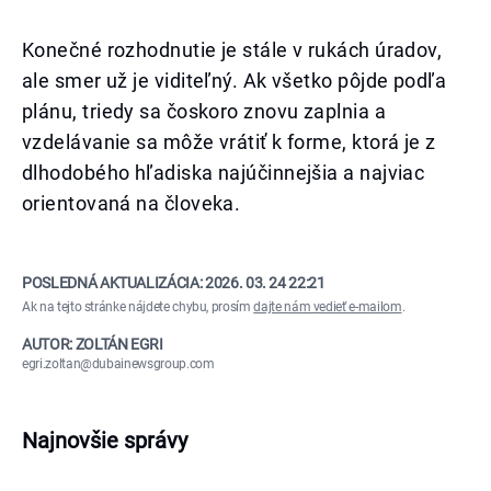
Konečné rozhodnutie je stále v rukách úradov,
ale smer už je viditeľný. Ak všetko pôjde podľa
plánu, triedy sa čoskoro znovu zaplnia a
vzdelávanie sa môže vrátiť k forme, ktorá je z
dlhodobého hľadiska najúčinnejšia a najviac
orientovaná na človeka.
POSLEDNÁ AKTUALIZÁCIA:
2026. 03. 24 22:21
Ak na tejto stránke nájdete chybu, prosím
dajte nám vedieť e-mailom
.
AUTOR: ZOLTÁN EGRI
egri.zoltan@dubainewsgroup.com
Najnovšie správy