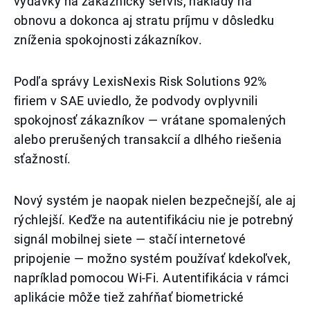
výdavky na zákaznícky servis, náklady na
obnovu a dokonca aj stratu príjmu v dôsledku
zníženia spokojnosti zákazníkov.
Podľa správy LexisNexis Risk Solutions 92%
firiem v SAE uviedlo, že podvody ovplyvnili
spokojnosť zákazníkov — vrátane spomalených
alebo prerušených transakcií a dlhého riešenia
sťažností.
Nový systém je naopak nielen bezpečnejší, ale aj
rýchlejší. Keďže na autentifikáciu nie je potrebný
signál mobilnej siete — stačí internetové
pripojenie — možno systém používať kdekoľvek,
napríklad pomocou Wi-Fi. Autentifikácia v rámci
aplikácie môže tiež zahŕňať biometrické