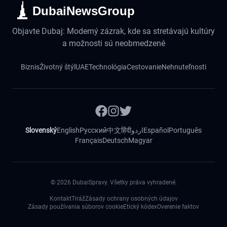
DubaiNewsGroup
Objavte Dubaj: Moderný zázrak, kde sa stretávajú kultúry
a možnosti sú neobmedzené
Biznis
Životný štýl
UAE
Technológia
Cestovanie
Nehnuteľnosti
Slovenský
English
Русский
中文
हिंदी
اردو
Español
Português
Français
Deutsch
Magyar
©
2026
DubaiSpravy. Všetky práva vyhradené.
Kontakt
Tiráž
Zásady ochrany osobných údajov
Zásady používania súborov cookie
Etický kódex
Overenie faktov