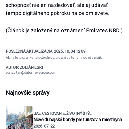
schopnosť nielen nasledovať, ale aj udávať
tempo digitálneho pokroku na celom svete.
(Článok je založený na oznámení Emirates NBD.)
POSLEDNÁ AKTUALIZÁCIA:
2025. 10. 04 12:09
Ak na tejto stránke nájdete chybu, prosím
dajte nám vedieť e-mailom
.
AUTOR: ZOLTÁN EGRI
egri.zoltan@dubainewsgroup.com
Najnovšie správy
UAE, CESTOVANIE, ŽIVOTNÝ ŠTÝL
Nové dubajské bondy pre turistov a miestnych
2026. 07. 22