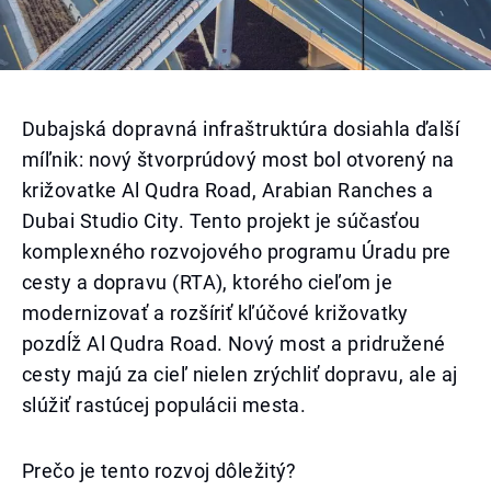
Dubajská dopravná infraštruktúra dosiahla ďalší
míľnik: nový štvorprúdový most bol otvorený na
križovatke Al Qudra Road, Arabian Ranches a
Dubai Studio City. Tento projekt je súčasťou
komplexného rozvojového programu Úradu pre
cesty a dopravu (RTA), ktorého cieľom je
modernizovať a rozšíriť kľúčové križovatky
pozdĺž Al Qudra Road. Nový most a pridružené
cesty majú za cieľ nielen zrýchliť dopravu, ale aj
slúžiť rastúcej populácii mesta.
Prečo je tento rozvoj dôležitý?