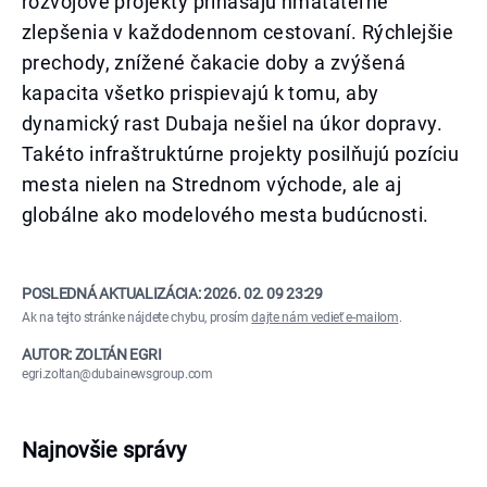
rozvojové projekty prinášajú hmatateľné
zlepšenia v každodennom cestovaní. Rýchlejšie
prechody, znížené čakacie doby a zvýšená
kapacita všetko prispievajú k tomu, aby
dynamický rast Dubaja nešiel na úkor dopravy.
Takéto infraštruktúrne projekty posilňujú pozíciu
mesta nielen na Strednom východe, ale aj
globálne ako modelového mesta budúcnosti.
POSLEDNÁ AKTUALIZÁCIA:
2026. 02. 09 23:29
Ak na tejto stránke nájdete chybu, prosím
dajte nám vedieť e-mailom
.
AUTOR: ZOLTÁN EGRI
egri.zoltan@dubainewsgroup.com
Najnovšie správy