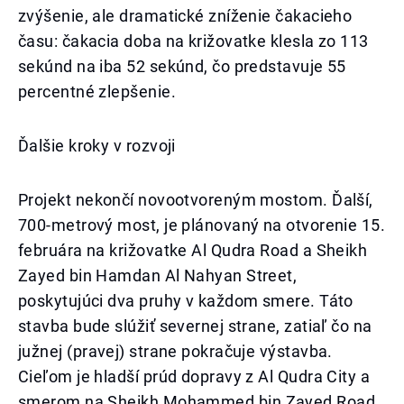
zvýšenie, ale dramatické zníženie čakacieho
času: čakacia doba na križovatke klesla zo 113
sekúnd na iba 52 sekúnd, čo predstavuje 55
percentné zlepšenie.
Ďalšie kroky v rozvoji
Projekt nekončí novootvoreným mostom. Ďalší,
700-metrový most, je plánovaný na otvorenie 15.
februára na križovatke Al Qudra Road a Sheikh
Zayed bin Hamdan Al Nahyan Street,
poskytujúci dva pruhy v každom smere. Táto
stavba bude slúžiť severnej strane, zatiaľ čo na
južnej (pravej) strane pokračuje výstavba.
Cieľom je hladší prúd dopravy z Al Qudra City a
smerom na Sheikh Mohammed bin Zayed Road.