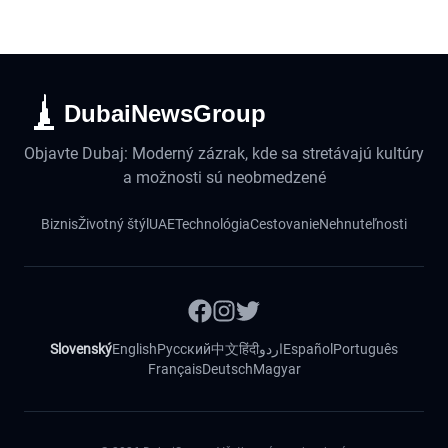
DubaiNewsGroup
Objavte Dubaj: Moderný zázrak, kde sa stretávajú kultúry
a možnosti sú neobmedzené
Biznis
Životný štýl
UAE
Technológia
Cestovanie
Nehnuteľnosti
Slovenský
English
Русский
中文
हिंदी
اردو
Español
Português
Français
Deutsch
Magyar