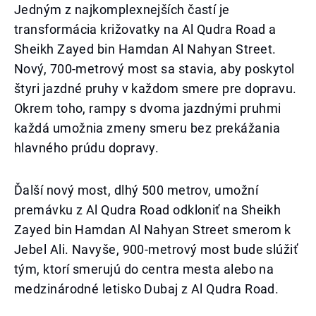
Jedným z najkomplexnejších častí je
transformácia križovatky na Al Qudra Road a
Sheikh Zayed bin Hamdan Al Nahyan Street.
Nový, 700-metrový most sa stavia, aby poskytol
štyri jazdné pruhy v každom smere pre dopravu.
Okrem toho, rampy s dvoma jazdnými pruhmi
každá umožnia zmeny smeru bez prekážania
hlavného prúdu dopravy.
Ďalší nový most, dlhý 500 metrov, umožní
premávku z Al Qudra Road odkloniť na Sheikh
Zayed bin Hamdan Al Nahyan Street smerom k
Jebel Ali. Navyše, 900-metrový most bude slúžiť
tým, ktorí smerujú do centra mesta alebo na
medzinárodné letisko Dubaj z Al Qudra Road.