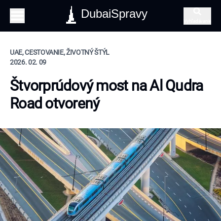
DubaiSpravy
Vyhľadávanie
UAE, CESTOVANIE, ŽIVOTNÝ ŠTÝL
2026. 02. 09
Štvorprúdový most na Al Qudra
Road otvorený