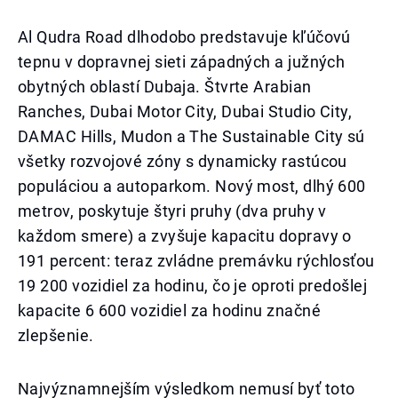
Al Qudra Road dlhodobo predstavuje kľúčovú
tepnu v dopravnej sieti západných a južných
obytných oblastí Dubaja. Štvrte Arabian
Ranches, Dubai Motor City, Dubai Studio City,
DAMAC Hills, Mudon a The Sustainable City sú
všetky rozvojové zóny s dynamicky rastúcou
populáciou a autoparkom. Nový most, dlhý 600
metrov, poskytuje štyri pruhy (dva pruhy v
každom smere) a zvyšuje kapacitu dopravy o
191 percent: teraz zvládne premávku rýchlosťou
19 200 vozidiel za hodinu, čo je oproti predošlej
kapacite 6 600 vozidiel za hodinu značné
zlepšenie.
Najvýznamnejším výsledkom nemusí byť toto