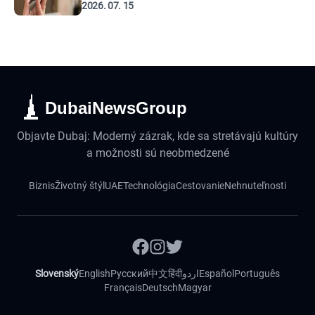
2026. 07. 15
DubaiNewsGroup
Objavte Dubaj: Moderný zázrak, kde sa stretávajú kultúry
a možnosti sú neobmedzené
Biznis
Životný štýl
UAE
Technológia
Cestovanie
Nehnuteľnosti
Slovenský
English
Русский
中文
हिंदी
اردو
Español
Português
Français
Deutsch
Magyar