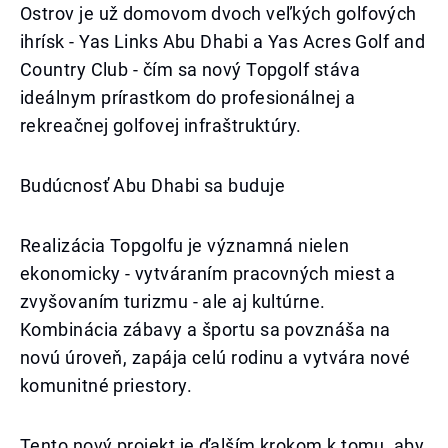
Ostrov je už domovom dvoch veľkých golfových
ihrísk - Yas Links Abu Dhabi a Yas Acres Golf and
Country Club - čím sa nový Topgolf stáva
ideálnym prírastkom do profesionálnej a
rekreačnej golfovej infraštruktúry.
Budúcnosť Abu Dhabi sa buduje
Realizácia Topgolfu je významná nielen
ekonomicky - vytváraním pracovných miest a
zvyšovaním turizmu - ale aj kultúrne.
Kombinácia zábavy a športu sa povznáša na
novú úroveň, zapája celú rodinu a vytvára nové
komunitné priestory.
Tento nový projekt je ďalším krokom k tomu, aby