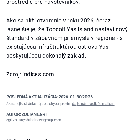
prostredie pre návštevníkov.
Ako sa blíži otvorenie v roku 2026, čoraz
jasnejšie je, že Topgolf Yas Island nastaví nový
štandard v zábavnom priemysle v regióne - s
existujúcou infraštruktúrou ostrova Yas
poskytujúcou dokonalý základ.
Zdroj: indices.com
POSLEDNÁ AKTUALIZÁCIA:
2026. 01. 30 20:26
Ak na tejto stránke nájdete chybu, prosím
dajte nám vedieť e-mailom
.
AUTOR: ZOLTÁN EGRI
egri.zoltan@dubainewsgroup.com