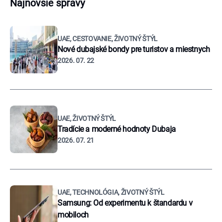
Najnovšie správy
UAE, CESTOVANIE, ŽIVOTNÝ ŠTÝL
Nové dubajské bondy pre turistov a miestnych
2026. 07. 22
UAE, ŽIVOTNÝ ŠTÝL
Tradície a moderné hodnoty Dubaja
2026. 07. 21
UAE, TECHNOLÓGIA, ŽIVOTNÝ ŠTÝL
Samsung: Od experimentu k štandardu v
mobiloch