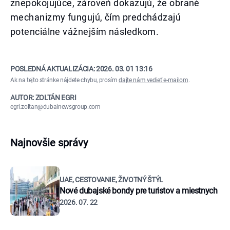
znepokojujúce, zároveň dokazujú, že obrané
mechanizmy fungujú, čím predchádzajú
potenciálne vážnejším následkom.
POSLEDNÁ AKTUALIZÁCIA:
2026. 03. 01 13:16
Ak na tejto stránke nájdete chybu, prosím
dajte nám vedieť e-mailom
.
AUTOR: ZOLTÁN EGRI
egri.zoltan@dubainewsgroup.com
Najnovšie správy
UAE, CESTOVANIE, ŽIVOTNÝ ŠTÝL
Nové dubajské bondy pre turistov a miestnych
2026. 07. 22