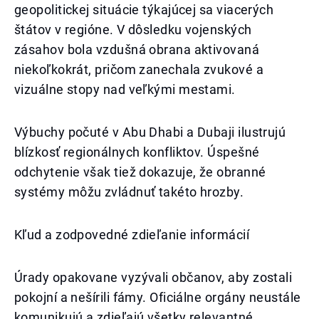
geopolitickej situácie týkajúcej sa viacerých
štátov v regióne. V dôsledku vojenských
zásahov bola vzdušná obrana aktivovaná
niekoľkokrát, pričom zanechala zvukové a
vizuálne stopy nad veľkými mestami.
Výbuchy počuté v Abu Dhabi a Dubaji ilustrujú
blízkosť regionálnych konfliktov. Úspešné
odchytenie však tiež dokazuje, že obranné
systémy môžu zvládnuť takéto hrozby.
Kľud a zodpovedné zdieľanie informácií
Úrady opakovane vyzývali občanov, aby zostali
pokojní a nešírili fámy. Oficiálne orgány neustále
komunikujú a zdieľajú všetky relevantné