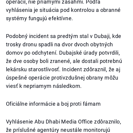
operácií, nie priamymi zásahmi. Podľa
vyhlásenia je situácia pod kontrolou a obranné
systémy fungujú efektívne.
Podobný incident sa predtým stal v Dubaji, kde
trosky dronu spadli na dvor dvoch obytných
domov po odchytení. Dubajské úrady potvrdili,
že dve osoby boli zranené, ale dostali potrebnú
lekársku starostlivosť. Incident zdôraznil, že aj
úspešné operácie protivzdušnej obrany môžu
viesť k nepriamym následkom.
Oficiálne informácie a boj proti fámam
Vyhlásenie Abu Dhabi Media Office zdôraznilo,
že príslušné agentúry neustále monitorujú