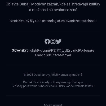
Objavte Dubaj: Moderný zázrak, kde sa stretávajú kultúry
a možnosti sú neobmedzené
Biznis
Životný štýl
UAE
Technológia
Cestovanie
Nehnuteľnosti
Slovenský
English
Русский
中文
हिंदी
اردو
Español
Português
Français
Deutsch
Magyar
©
2026
DubaiSpravy. Všetky práva vyhradené.
Kontakt
Tiráž
Zásady ochrany osobných údajov
Zásady používania súborov cookie
Etický kódex
Overenie faktov
Advertisement: