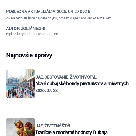
POSLEDNÁ AKTUALIZÁCIA:
2025. 04. 27 09:16
Ak na tejto stránke nájdete chybu, prosím
dajte nám vedieť e-mailom
.
AUTOR: ZOLTÁN EGRI
egri.zoltan@dubainewsgroup.com
Najnovšie správy
UAE, CESTOVANIE, ŽIVOTNÝ ŠTÝL
Nové dubajské bondy pre turistov a miestnych
2026. 07. 22
UAE, ŽIVOTNÝ ŠTÝL
Tradície a moderné hodnoty Dubaja