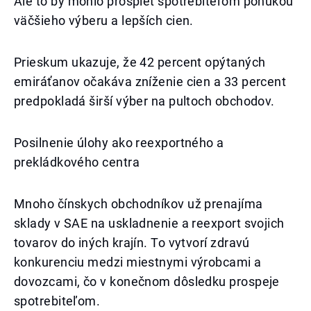
Ale to by mohlo prospieť spotrebiteľom ponukou
väčšieho výberu a lepších cien.
Prieskum ukazuje, že 42 percent opýtaných
emiráťanov očakáva zníženie cien a 33 percent
predpokladá širší výber na pultoch obchodov.
Posilnenie úlohy ako reexportného a
prekládkového centra
Mnoho čínskych obchodníkov už prenajíma
sklady v SAE na uskladnenie a reexport svojich
tovarov do iných krajín. To vytvorí zdravú
konkurenciu medzi miestnymi výrobcami a
dovozcami, čo v konečnom dôsledku prospeje
spotrebiteľom.