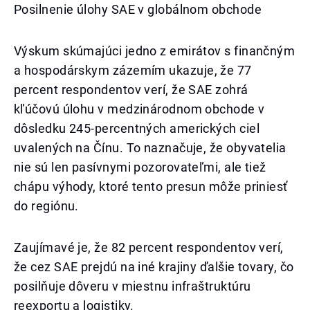
Posilnenie úlohy SAE v globálnom obchode
Výskum skúmajúci jedno z emirátov s finančným
a hospodárskym zázemím ukazuje, že 77
percent respondentov verí, že SAE zohrá
kľúčovú úlohu v medzinárodnom obchode v
dôsledku 245-percentných amerických ciel
uvalených na Čínu. To naznačuje, že obyvatelia
nie sú len pasívnymi pozorovateľmi, ale tiež
chápu výhody, ktoré tento presun môže priniesť
do regiónu.
Zaujímavé je, že 82 percent respondentov verí,
že cez SAE prejdú na iné krajiny ďalšie tovary, čo
posilňuje dôveru v miestnu infraštruktúru
reexportu a logistiky.