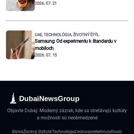
2026. 07. 21
UAE, TECHNOLÓGIA, ŽIVOTNÝ ŠTÝL
Samsung: Od experimentu k štandardu v
mobiloch
2026. 07. 15
DubaiNewsGroup
Objavte Dubaj: Moderný zázrak, kde sa stretávajú kultúry
a možnosti sú neobmedzené
Biznis
Životný štýl
UAE
Technológia
Cestovanie
Nehnuteľnosti