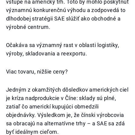
vstupe na americký trh. Toto by mohlo poskytnúť
významnú konkurenčnú výhodu a zodpovedá to
dlhodobej stratégii SAE slúžiť ako obchodné a
výrobné centrum.
Očakáva sa významný rast v oblasti logistiky,
výroby, skladovania a reexportu.
Viac tovaru, nižšie ceny?
Jedným z okamžitých dôsledkov amerických ciel
je kríza nadprodukcie v Číne: sklady sú plné,
zatiaľ čo americkí kupujúci obmedzili
objednávky. Výsledkom je, že čínski výrobcovia
sa obracajú na alternatívne trhy – a SAE sa zdá
byť ideálnym cieľom.