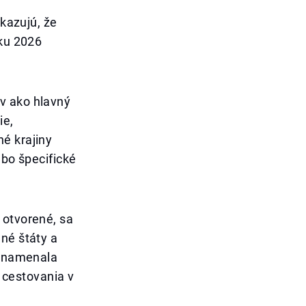
ukazujú, že
oku 2026
v ako hlavný
ie,
é krajiny
ebo špecifické
 otvorené, sa
né štáty a
aznamenala
cestovania v