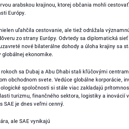
prvou arabskou krajinou, ktorej občania mohli cestovať
sti Európy.
ielen uľahčila cestovanie, ale tiež odrážala významnú
ôveru zo strany Európy. Odvtedy sa diplomatická sieť
li uzavreté nové bilaterálne dohody a úloha krajiny sa s
v globálnej ekonomike.
 rokoch sa Dubaj a Abu Dhabi stali kľúčovými centram
m obchodnom svete. Vedúce globálne korporácie, in
ologické spoločnosti si stále viac zakladajú prítomnosť
asti turizmu, finančného sektora, logistiky a inovácií v
s SAE je dnes veľmi cenný.
ára, ale SAE vynikajú