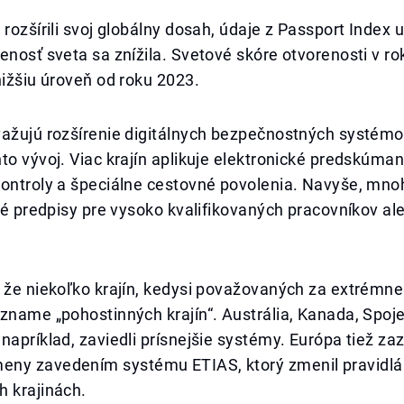
 rozšírili svoj globálny dosah, údaje z Passport Index 
enosť sveta sa znížila. Svetové skóre otvorenosti v r
nižšiu úroveň od roku 2023.
važujú rozšírenie digitálnych bezpečnostných systémo
to vývoj. Viac krajín aplikuje elektronické predskúman
ontroly a špeciálne cestovné povolenia. Navyše, mnoh
ové predpisy pre vysoko kvalifikovaných pracovníkov al
 že niekoľko krajín, kedysi považovaných za extrémne
zname „pohostinných krajín“. Austrália, Kanada, Spoje
napríklad, zaviedli prísnejšie systémy. Európa tiež z
ny zavedením systému ETIAS, ktorý zmenil pravidlá 
h krajinách.