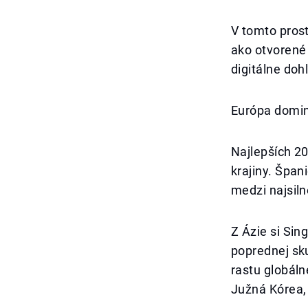
V tomto prost
ako otvorené
digitálne do
Európa dominu
Najlepších 2
krajiny. Špa
medzi najsiln
Z Ázie si Sin
poprednej sk
rastu globáln
Južná Kórea, 