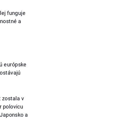
lej funguje
čnostné a
jú európske
zostávajú
ž zostala v
r polovicu
. Japonsko a