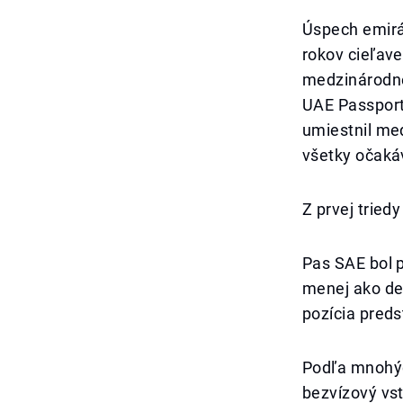
Úspech emirá
rokov cieľav
medzinárodne
UAE Passport 
umiestnil med
všetky očaká
Z prvej tried
Pas SAE bol 
menej ako des
pozícia pred
Podľa mnohýc
bezvízový vst