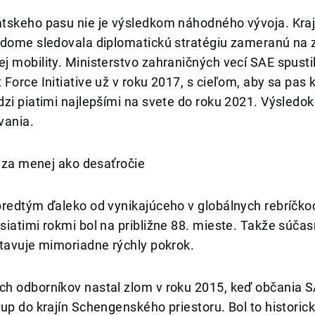
tskeho pasu nie je výsledkom náhodného vývoja. Kraj
edome sledovala diplomatickú stratégiu zameranú na 
j mobility. Ministerstvo zahraničných vecí SAE spust
Force Initiative už v roku 2017, s cieľom, aby sa pas k
zi piatimi najlepšími na svete do roku 2021. Výsledok
vania.
y za menej ako desaťročie
predtým ďaleko od vynikajúceho v globálnych rebríčko
iatimi rokmi bol na približne 88. mieste. Takže súčas
stavuje mimoriadne rýchly pokrok.
h odborníkov nastal zlom v roku 2015, keď občania SA
up do krajín Schengenského priestoru. Bol to historic