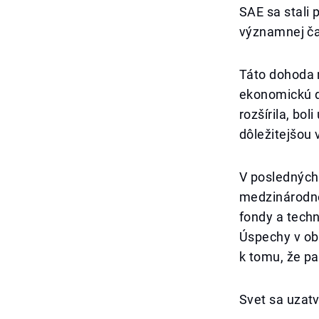
SAE sa stali 
významnej ča
Táto dohoda n
ekonomickú d
rozšírila, bo
dôležitejšou 
V posledných
medzinárodno
fondy a techn
Úspechy v obl
k tomu, že pa
Svet sa uzatv