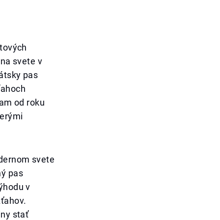
etových
 na svete v
átsky pas
ťahoch
nam od roku
cerými
odernom svete
ný pas
výhodu v
zťahov.
ny stať