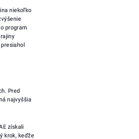
ina niekoľko
zvýšenie
ilo program
rajiny
 presiahol
ch. Pred
ná najvyššia
E získali
ký krok, keďže