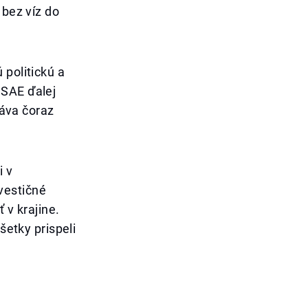
 bez víz do
 politickú a
 SAE ďalej
táva čoraz
i v
vestičné
 v krajine.
šetky prispeli