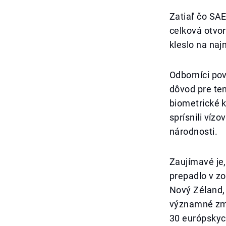
Zatiaľ čo SAE
celková otvor
kleslo na naj
Odborníci po
dôvod pre ten
biometrické k
sprísnili víz
národnosti.
Zaujímavé je,
prepadlo v zo
Nový Zéland, 
významné zme
30 európskyc