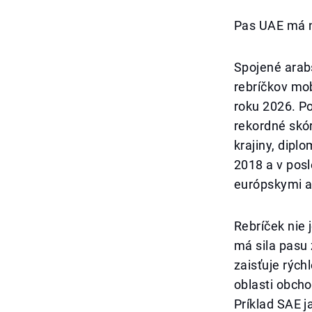
Pas UAE má na
Spojené arabs
rebríčkov mob
roku 2026. Po
rekordné skó
krajiny, dipl
2018 a v pos
európskymi a 
Rebríček nie 
má sila pasu
zaisťuje rých
oblasti obcho
Príklad SAE j