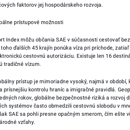
čových faktorov jej hospodárskeho rozvoja.
bálne prístupové možnosti
rt Index môžu občania SAE v súčasnosti cestovať bez
 toho ďalších 45 krajín ponúka víza pri príchode, zatiaľ
ktronickú cestovnú autorizáciu. Existuje len 16 destiná
ú tradičné vízum.
obálny prístup je mimoriadne vysoký, najmä v období
a prísnejšiu kontrolu hraníc a imigračné pravidlá. Geop
ledných rokov, globálne bezpečnostné riziká a rozvoj d
ch systémov často obmedzili cestovnú slobodu v m
šak SAE sa pohli presne opačným smerom, čím ešte via
árodné vzťahy.