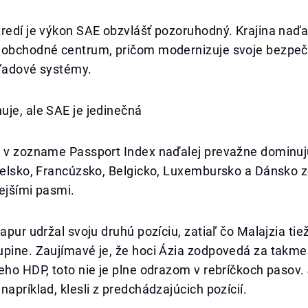
redí je výkon SAE obzvlášť pozoruhodný. Krajina naďa
 obchodné centrum, pričom modernizuje svoje bezpe
hľadové systémy.
je, ale SAE je jedinečná
0 v zozname Passport Index naďalej prevažne dominu
nielsko, Francúzsko, Belgicko, Luxembursko a Dánsko 
ejšími pasmi.
gapur udržal svoju druhú pozíciu, zatiaľ čo Malajzia tie
upine. Zaujímavé je, že hoci Ázia zodpovedá za takme
eho HDP, toto nie je plne odrazom v rebríčkoch pasov
napríklad, klesli z predchádzajúcich pozícií.