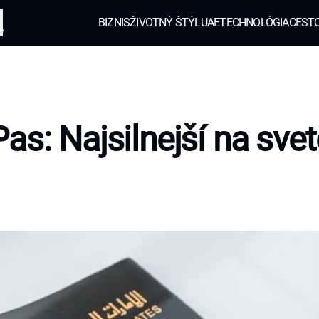
BIZNIS
ŽIVOTNÝ ŠTÝL
UAE
TECHNOLÓGIA
CEST
e
as: Najsilnejší na svet