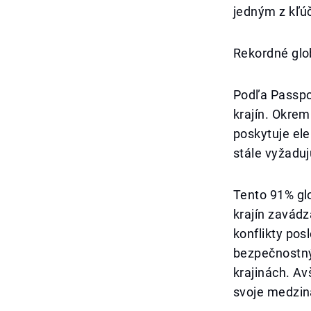
jedným z kľú
Rekordné glo
Podľa Passpo
krajín. Okrem
poskytuje ele
stále vyžaduj
Tento 91% gl
krajín zavádz
konflikty pos
bezpečnostný
krajinách. Av
svoje medzin