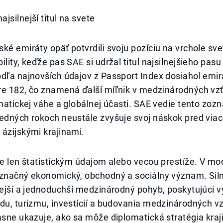
jsilnejší titul na svete
ké emiráty opäť potvrdili svoju pozíciu na vrchole sv
ility, keďže pas SAE si udržal titul najsilnejšieho pasu
dľa najnovších údajov z Passport Index dosiahol emir
re 182, čo znamená ďalší míľnik v medzinárodných vz
omatickej váhe a globálnej účasti. SAE vedie tento zoz
ledných rokoch neustále zvyšuje svoj náskok pred via
ázijskými krajinami.
je len štatistickým údajom alebo vecou prestíže. V m
 značný ekonomický, obchodný a sociálny význam. Sil
lejší a jednoduchší medzinárodný pohyb, poskytujúci 
du, turizmu, investícií a budovania medzinárodných v
asne ukazuje, ako sa môže diplomatická stratégia kraji