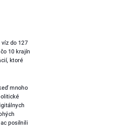
 víz do 127
 čo 10 krajín
cií, ktoré
, keď mnoho
olitické
igitálnych
nohých
c posilnili