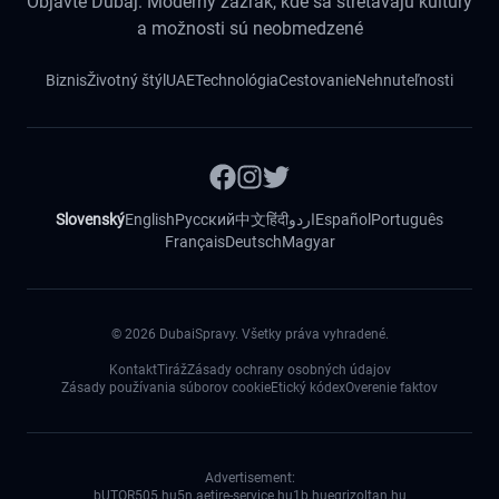
Objavte Dubaj: Moderný zázrak, kde sa stretávajú kultúry
a možnosti sú neobmedzené
Biznis
Životný štýl
UAE
Technológia
Cestovanie
Nehnuteľnosti
Slovenský
English
Русский
中文
हिंदी
اردو
Español
Português
Français
Deutsch
Magyar
©
2026
DubaiSpravy. Všetky práva vyhradené.
Kontakt
Tiráž
Zásady ochrany osobných údajov
Zásady používania súborov cookie
Etický kódex
Overenie faktov
Advertisement:
bUTOR5
05.hu
5n.ae
tire-service.hu
1b.hu
egrizoltan.hu