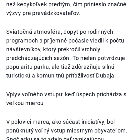
než kedykoľvek predtým, čím prinieslo značné
výzvy pre prevádzkovateľov.
Sviatočná atmosféra, dopyt po rodinných
programoch a príjemné počasie viedli k počtu
návštevníkov, ktorý prekročil vrcholy
predchádzajúcich sezón. To nielen potvrdzuje
popularitu parku, ale tiež zdôrazňuje silnú
turistickú a komunitnú príťažlivosť Dubaja.
Vplyv voľného vstupu: keď úspech prichádza s
veľkou mierou
V polovici marca, ako súčasť iniciatívy, bol
ponúknutý voľný vstup miestnym obyvateľom.
Spočiatku sa to zdalo byť vynikajúcou