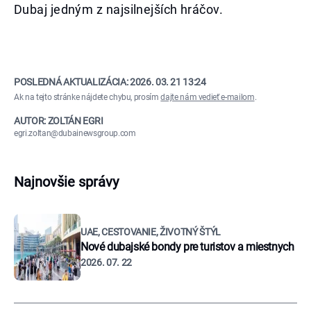
Dubaj jedným z najsilnejších hráčov.
POSLEDNÁ AKTUALIZÁCIA:
2026. 03. 21 13:24
Ak na tejto stránke nájdete chybu, prosím
dajte nám vedieť e-mailom
.
AUTOR: ZOLTÁN EGRI
egri.zoltan@dubainewsgroup.com
Najnovšie správy
UAE, CESTOVANIE, ŽIVOTNÝ ŠTÝL
Nové dubajské bondy pre turistov a miestnych
2026. 07. 22