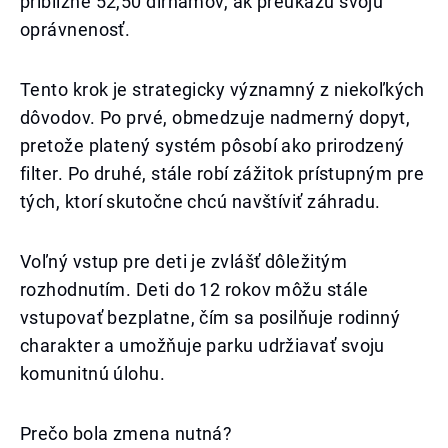
približne 52,50 dirhamov, ak preukážu svoju
oprávnenosť.
Tento krok je strategicky významný z niekoľkých
dôvodov. Po prvé, obmedzuje nadmerný dopyt,
pretože platený systém pôsobí ako prirodzený
filter. Po druhé, stále robí zážitok prístupným pre
tých, ktorí skutočne chcú navštíviť záhradu.
Voľný vstup pre deti je zvlášť dôležitým
rozhodnutím. Deti do 12 rokov môžu stále
vstupovať bezplatne, čím sa posilňuje rodinný
charakter a umožňuje parku udržiavať svoju
komunitnú úlohu.
Prečo bola zmena nutná?