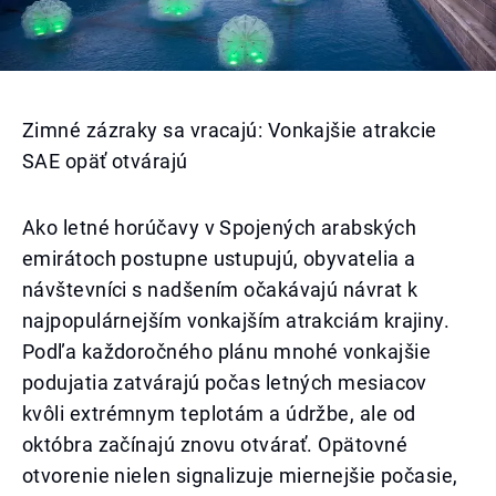
Zimné zázraky sa vracajú: Vonkajšie atrakcie
SAE opäť otvárajú
Ako letné horúčavy v Spojených arabských
emirátoch postupne ustupujú, obyvatelia a
návštevníci s nadšením očakávajú návrat k
najpopulárnejším vonkajším atrakciám krajiny.
Podľa každoročného plánu mnohé vonkajšie
podujatia zatvárajú počas letných mesiacov
kvôli extrémnym teplotám a údržbe, ale od
októbra začínajú znovu otvárať. Opätovné
otvorenie nielen signalizuje miernejšie počasie,