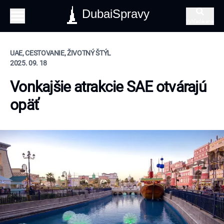
DubaiSpravy
Vyhľadávanie
UAE, CESTOVANIE, ŽIVOTNÝ ŠTÝL
2025. 09. 18
Vonkajšie atrakcie SAE otvárajú
opäť