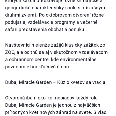
ktorých každá predstavuje rôzne klimatické a
geografické charakteristiky spolu s príslušnými
druhmi zvierat. Po októbrovom otvorení rôzne
podujatia, vzdelávacie programy a večerné
safari predstavenia obohatia ponuku.
Návštevníci nielenže zažijú klasický zážitok zo
ZOO, ale ocitnú sa aj v skutočnom vzdelávacom
a ochrannom centre, kde environmentálne
povedomie hrá kľúčovú úlohu.
Dubaj Miracle Garden – Kúzlo kvetov sa vracia
Otvorená iba niekoľko mesiacov každý rok,
Dubaj Miracle Garden je jednou z najväčších
prírodných kvetinových záhrad na svete. S viac