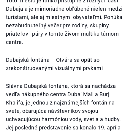
Toto miesto je ľahko prístupné z rôznych častí
Dubaja a je mimoriadne obľúbené nielen medzi
turistami, ale aj miestnymi obyvateľmi. Ponúka
nezabudnuteľný večer pre rodiny, skupiny
priateľov i páry v tomto živom multikultúrnom
centre.
Dubajská fontána – Otvára sa opäť so
zrekonštruovanými vizuálnymi prvkami
Slávna Dubajská fontána, ktorá sa nachádza
vedľa nákupného centra Dubai Mall a Burj
Khalifa, je jednou z najznámejších fontán na
svete, očarujúca návštevníkov svojou
uchvacujúcou harmóniou vody, svetla a hudby.
Jej posledné predstavenie sa konalo 19. apríla