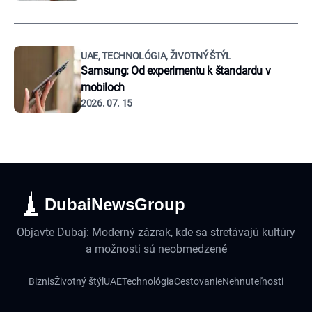
UAE, TECHNOLÓGIA, ŽIVOTNÝ ŠTÝL
Samsung: Od experimentu k štandardu v
mobiloch
2026. 07. 15
DubaiNewsGroup
Objavte Dubaj: Moderný zázrak, kde sa stretávajú kultúry
a možnosti sú neobmedzené
Biznis
Životný štýl
UAE
Technológia
Cestovanie
Nehnuteľnosti