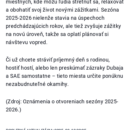
miestnych, kde môžu ľudia stretnúť sa, relaxovať
a obohatiť svoj život novými zážitkami. Sezóna
2025-2026 nielenže stavia na úspechoch
predchádzajúcich rokov, ale tiež zvyšuje zážitky
na novú úroveň, takže sa oplatí plánovať si
návštevu vopred.
Či už chcete stráviť príjemný deň s rodinou,
hostiť hostí, alebo len preskúmať zázraky Dubaja
a SAE samostatne – tieto miesta určite ponúknu
nezabudnuteľné okamihy.
(Zdroj: Oznámenia o otvoreniach sezóny 2025-
2026.)