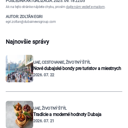
POSLEDNÁ AKTUALIZÁCIA:
2025. 09. 18 22:05
Ak na tejto stránke nájdete chybu, prosím
dajte nám vedieť e-mailom
.
AUTOR: ZOLTÁN EGRI
egri.zoltan@dubainewsgroup.com
Najnovšie správy
UAE, CESTOVANIE, ŽIVOTNÝ ŠTÝL
Nové dubajské bondy pre turistov a miestnych
2026. 07. 22
UAE, ŽIVOTNÝ ŠTÝL
Tradície a moderné hodnoty Dubaja
2026. 07. 21