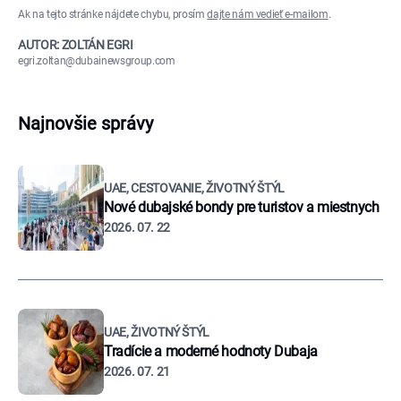
Ak na tejto stránke nájdete chybu, prosím
dajte nám vedieť e-mailom
.
AUTOR: ZOLTÁN EGRI
egri.zoltan@dubainewsgroup.com
Najnovšie správy
UAE, CESTOVANIE, ŽIVOTNÝ ŠTÝL
Nové dubajské bondy pre turistov a miestnych
2026. 07. 22
UAE, ŽIVOTNÝ ŠTÝL
Tradície a moderné hodnoty Dubaja
2026. 07. 21