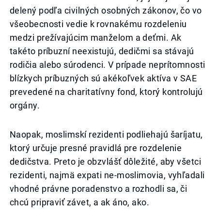
delený podľa civilných osobných zákonov, čo vo
všeobecnosti vedie k rovnakému rozdeleniu
medzi prežívajúcim manželom a deťmi. Ak
takéto príbuzní neexistujú, dedičmi sa stávajú
rodičia alebo súrodenci. V prípade neprítomnosti
blízkych príbuzných sú akékoľvek aktíva v SAE
prevedené na charitatívny fond, ktorý kontrolujú
orgány.
Naopak, moslimskí rezidenti podliehajú šaríjatu,
ktorý určuje presné pravidlá pre rozdelenie
dedičstva. Preto je obzvlášť dôležité, aby všetci
rezidenti, najmä expati ne-moslimovia, vyhľadali
vhodné právne poradenstvo a rozhodli sa, či
chcú pripraviť závet, a ak áno, ako.