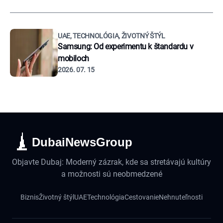
UAE, TECHNOLÓGIA, ŽIVOTNÝ ŠTÝL
Samsung: Od experimentu k štandardu v
mobiloch
2026. 07. 15
DubaiNewsGroup
Objavte Dubaj: Moderný zázrak, kde sa stretávajú kultúry
a možnosti sú neobmedzené
Biznis
Životný štýl
UAE
Technológia
Cestovanie
Nehnuteľnosti