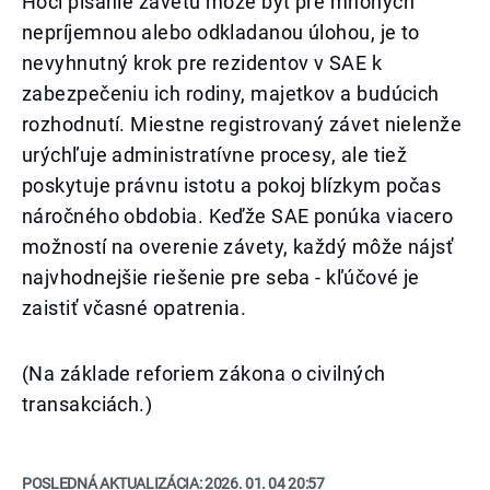
Hoci písanie závetu môže byť pre mnohých
nepríjemnou alebo odkladanou úlohou, je to
nevyhnutný krok pre rezidentov v SAE k
zabezpečeniu ich rodiny, majetkov a budúcich
rozhodnutí. Miestne registrovaný závet nielenže
urýchľuje administratívne procesy, ale tiež
poskytuje právnu istotu a pokoj blízkym počas
náročného obdobia. Keďže SAE ponúka viacero
možností na overenie závety, každý môže nájsť
najvhodnejšie riešenie pre seba - kľúčové je
zaistiť včasné opatrenia.
(Na základe reforiem zákona o civilných
transakciách.)
POSLEDNÁ AKTUALIZÁCIA:
2026. 01. 04 20:57