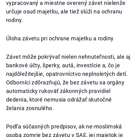
vypracovaný a miestne overený závet nielenže
určuje osud majetku, ale tiež slúži na ochranu
rodiny.
Úloha závetu pri ochrane majetku a rodiny
Závet môže pokrývať nielen nehnuteľnosti, ale aj
bankové účty, šperky, autá, investície a, čo je
najdôležitejšie, opatrovníctvo neplnoletých detí.
Odborníci zdôrazňujú, že bez závetu sa orgány
automaticky rukoväť zákonných pravidiel
dedenia, ktoré nemusia odrážať skutočné
želania zosnulého.
Podľa súčasných predpisov, ak ne-moslimská
osoba zomrie bez závetu v SAE, jej majetok je