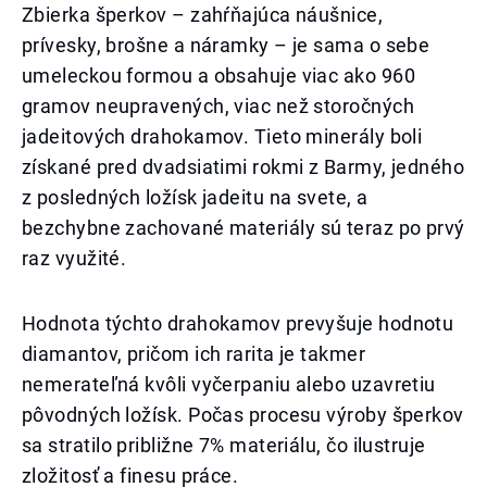
Zbierka šperkov – zahŕňajúca náušnice,
prívesky, brošne a náramky – je sama o sebe
umeleckou formou a obsahuje viac ako 960
gramov neupravených, viac než storočných
jadeitových drahokamov. Tieto minerály boli
získané pred dvadsiatimi rokmi z Barmy, jedného
z posledných ložísk jadeitu na svete, a
bezchybne zachované materiály sú teraz po prvý
raz využité.
Hodnota týchto drahokamov prevyšuje hodnotu
diamantov, pričom ich rarita je takmer
nemerateľná kvôli vyčerpaniu alebo uzavretiu
pôvodných ložísk. Počas procesu výroby šperkov
sa stratilo približne 7% materiálu, čo ilustruje
zložitosť a finesu práce.