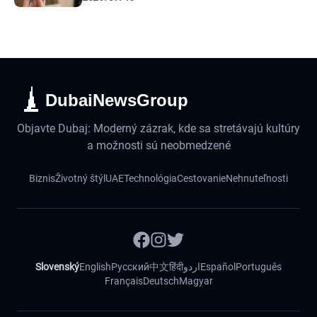
DubaiNewsGroup
Objavte Dubaj: Moderný zázrak, kde sa stretávajú kultúry
a možnosti sú neobmedzené
Biznis
Životný štýl
UAE
Technológia
Cestovanie
Nehnuteľnosti
Slovenský
English
Русский
中文
हिंदी
اردو
Español
Português
Français
Deutsch
Magyar