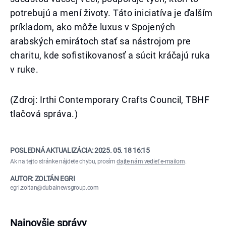
potrebujú a mení životy. Táto iniciatíva je ďalším
príkladom, ako môže luxus v Spojených
arabských emirátoch stať sa nástrojom pre
charitu, kde sofistikovanosť a súcit kráčajú ruka
v ruke.
(Zdroj: Irthi Contemporary Crafts Council, TBHF
tlačová správa.)
POSLEDNÁ AKTUALIZÁCIA:
2025. 05. 18 16:15
Ak na tejto stránke nájdete chybu, prosím
dajte nám vedieť e-mailom
.
AUTOR: ZOLTÁN EGRI
egri.zoltan@dubainewsgroup.com
Najnovšie správy