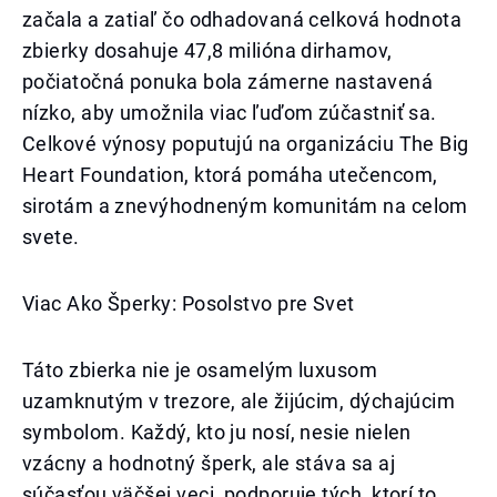
začala a zatiaľ čo odhadovaná celková hodnota
zbierky dosahuje 47,8 milióna dirhamov,
počiatočná ponuka bola zámerne nastavená
nízko, aby umožnila viac ľuďom zúčastniť sa.
Celkové výnosy poputujú na organizáciu The Big
Heart Foundation, ktorá pomáha utečencom,
sirotám a znevýhodneným komunitám na celom
svete.
Viac Ako Šperky: Posolstvo pre Svet
Táto zbierka nie je osamelým luxusom
uzamknutým v trezore, ale žijúcim, dýchajúcim
symbolom. Každý, kto ju nosí, nesie nielen
vzácny a hodnotný šperk, ale stáva sa aj
súčasťou väčšej veci, podporuje tých, ktorí to