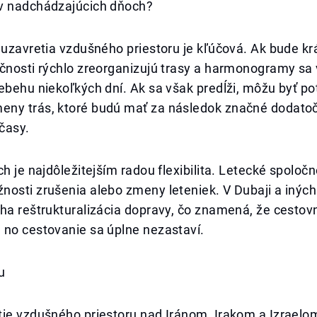
v nadchádzajúcich dňoch?
 uzavretia vzdušného priestoru je kľúčová. Ak bude k
čnosti rýchlo zreorganizujú trasy a harmonogramy sa 
ebehu niekoľkých dní. Ak sa však predĺži, môžu byť p
ny trás, ktoré budú mať za následok značné dodatoč
 časy.
ch je najdôležitejším radou flexibilita. Letecké spoloč
osti zrušenia alebo zmeny leteniek. V Dubaji a iných
ha reštrukturalizácia dopravy, čo znamená, že cestov
 no cestovanie sa úplne nezastaví.
u
ie vzdušného priestoru nad Iránom, Irakom a Izraelom