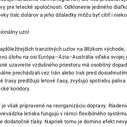
zvy pre letecké spoločnosti. Odklonenie jediného diaľk
vky tisíc dolárov a jeho dôsledky môžu byť cítiť i nieko
ionálny uzol
ajdôležitejších tranzitných uzlov na Blízkom východe,
ovú úlohu na osi Európa–Ázia–Austrália vďaka svojej 
sné uzavretie vzdušného priestoru má osobitný dopad 
álne prechádzali cez Irán alebo Irak pred dosiahnutí
trasy predlžujú letové časy, zvyšujú spotrebu paliva
cké koridory.
 je však pripravené na reorganizáciu dopravy. Riadeni
prevádzka letiska fungujú v rámci flexibilného systé
le dodatočné tlaky. Napriek tomu je domino efekt nev