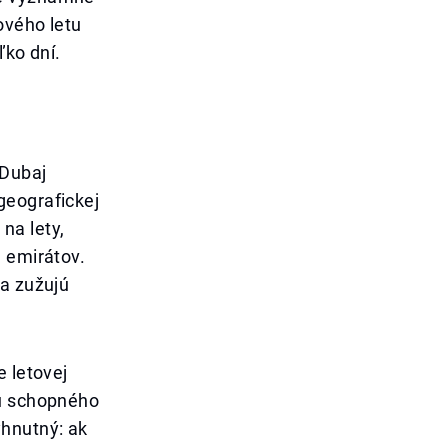
ového letu
ľko dní.
 Dubaj
geografickej
na lety,
m emirátov.
 a zužujú
e letovej
mu schopného
yhnutný: ak