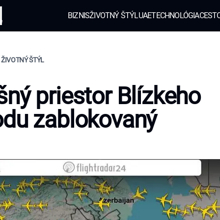
BIZNIS
ŽIVOTNÝ ŠTÝL
UAE
TECHNOLÓGIA
CEST
e
 ŽIVOTNÝ ŠTÝL
ný priestor Blízkeho
odu zablokovaný