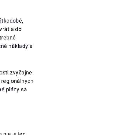
rátkodobé,
vrátia do
otrebné
né náklady a
nosti zvyčajne
 regionálnych
né plány sa
 nie je len