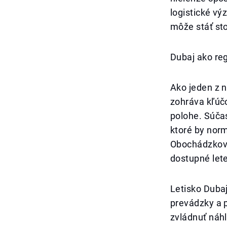
logistické vý
môže stáť sto
Dubaj ako reg
Ako jeden z n
zohráva kľúč
polohe. Súča
ktoré by norm
Obochádzkové 
dostupné lete
Letisko Dubaj
prevádzky a 
zvládnuť náh