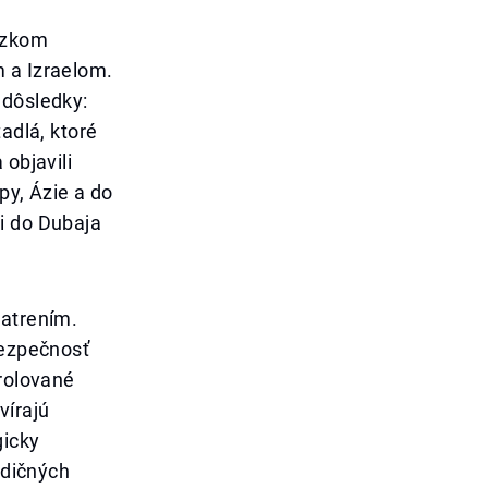
lízkom
m a Izraelom.
 dôsledky:
adlá, ktoré
 objavili
py, Ázie a do
i do Dubaja
patrením.
bezpečnosť
trolované
vírajú
gicky
adičných