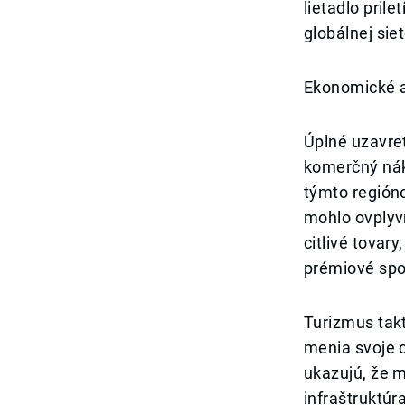
lietadlo pril
globálnej siet
Ekonomické a
Úplné uzavret
komerčný nák
týmto región
mohlo ovplyv
citlivé tovar
prémiové spo
Turizmus takt
menia svoje c
ukazujú, že 
infraštruktúr