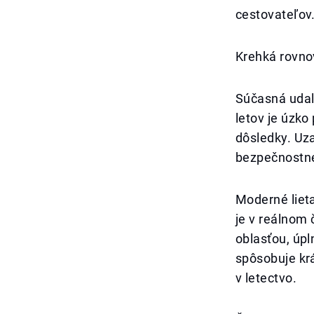
cestovateľov
Krehká rovno
Súčasná udalo
letov je úzko
dôsledky. Uza
bezpečnostne
Moderné lieta
je v reálnom
oblasťou, úp
spôsobuje kr
v letectvo.