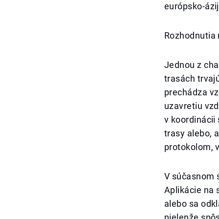
európsko-ázij
Rozhodnutia 
Jednou z char
trasách trvaj
prechádza vz
uzavretiu vzd
v koordinácii
trasy alebo, 
protokolom, v
V súčasnom sc
Aplikácie na 
alebo sa odkl
nielenže spô