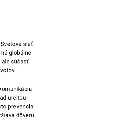
 Svetová sieť
e má globálne
 ale súčasť
votov.
a komunikácia
ad určitou
áto prevencia
ržiava dôveru