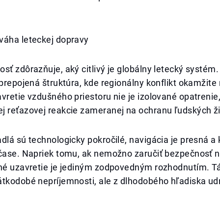
.
váha leteckej dopravy
sť zdôrazňuje, aký citlivý je globálny letecký systém.
 prepojená štruktúra, kde regionálny konflikt okamžit
vretie vzdušného priestoru nie je izolované opatrenie,
j reťazovej reakcie zameranej na ochranu ľudských ži
dlá sú technologicky pokročilé, navigácia je presná 
 čase. Napriek tomu, ak nemožno zaručiť bezpečnosť n
lné uzavretie je jediným zodpovedným rozhodnutím. T
átkodobé nepríjemnosti, ale z dlhodobého hľadiska ud