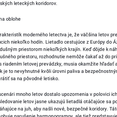
ských leteckých koridorov.
na oblohe
akteristík moderného letectva je, že väčšina letov pr
úcich niekoľko hodín. Lietadlo cestujúce z Európy do Á
dušným priestorom niekoľkých krajín. Keď dôjde k n
ušného priestoru, rozhodnutie nemôže čakať až do prist
 s riadením letovej prevádzky, musia okamžite hľadať 
ak je to nevyhnutné kvôli úrovni paliva a bezpečnostn
rátiť sa na pôvodné letisko.
enári mnoho letov dostalo upozornenia v polovici ich
sledovanie letov jasne ukazujú lietadlá otáčajúce sa 
áňajúce na juh, aby našli nové, bezpečné koridory. Tát
sobuje narušenie harmonogramov, ale tiež predstavu