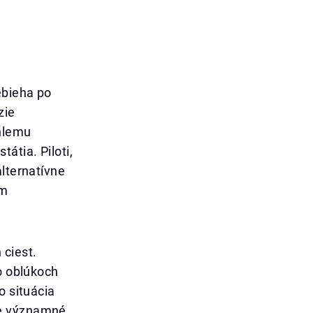
ebieha po
zie
áhlemu
átia. Piloti,
alternatívne
ým
 ciest.
po oblúkoch
o situácia
je významné