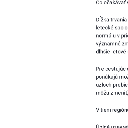
Čo očakávať 
Dĺžka trvania
letecké spolo
normálu v pri
významné zme
dlhšie letové
Pre cestujúci
ponúkajú možn
uzloch prebie
môžu zmeniť,
V tieni región
Úplné uzavret