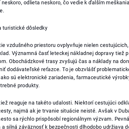
etí neskoro, odlieta neskoro, čo vedie k ďalším meškan
e.
 turistické dôsledky
ie vzdušného priestoru ovplyvňuje nielen cestujúcich, 
lad. Významná časť leteckej nákladnej dopravy tiež 
om. Obochádzkové trasy zvyšujú čas a náklady na dor
niť dodávateľské reťazce. To je obzvlášť problematic
y, ako sú elektronické zariadenia, farmaceutické výrob
trebné produkty.
iež reaguje na takéto udalosti. Niektorí cestujúci odk
esty, najmä ak je trvanie situácie neisté. Avšak v Dub
mesto sa rýchlo prispôsobí regionálnym výzvam. Pevn
a a silná záväznosť k bezpečnosti dlhodobo udržiava 