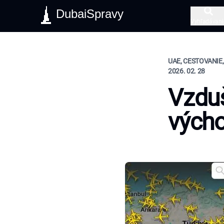
DubaiSpravy
Vyhľadávani
UAE, CESTOVANIE,
2026. 02. 28
Vzduš
vých