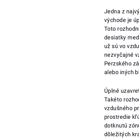
Jedna z najvý
východe je ú
Toto rozhodnu
desiatky medz
už sú vo vzdu
nezvyčajné vz
Perzského zál
alebo iných b
Úplné uzavret
Takéto rozhod
vzdušného pri
prostredie kľ
dotknutú zónu
dôležitých kr