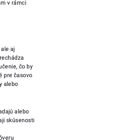
iam v rámci
ale aj
prechádza
učenie, čo by
ké pre časovo
ky alebo
ladajú alebo
aji skúsenosti
á
dôveru