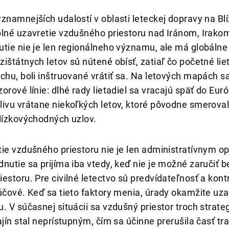
znamnejších udalostí v oblasti leteckej dopravy na B
plné uzavretie vzdušného priestoru nad Iránom, Irako
tie nie je len regionálneho významu, ale má globálne
ištátnych letov sú nútené obísť, zatiaľ čo početné liet
chu, boli inštruované vrátiť sa. Na letových mapách sa
orové línie: dlhé rady lietadiel sa vracajú späť do Euró
ivu vrátane niekoľkých letov, ktoré pôvodne smeroval
lízkovýchodných uzlov.
ie vzdušného priestoru nie je len administratívnym o
nutie sa prijíma iba vtedy, keď nie je možné zaručiť 
estoru. Pre civilné letectvo sú predvídateľnosť a kon
účové. Keď sa tieto faktory menia, úrady okamžite uza
. V súčasnej situácii sa vzdušný priestor troch strate
ajín stal neprístupným, čím sa účinne prerušila časť tr