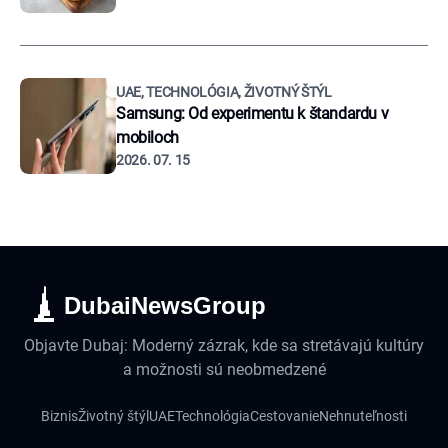
UAE, TECHNOLÓGIA, ŽIVOTNÝ ŠTÝL
Samsung: Od experimentu k štandardu v
mobiloch
2026. 07. 15
DubaiNewsGroup
Objavte Dubaj: Moderný zázrak, kde sa stretávajú kultúry
a možnosti sú neobmedzené
Biznis
Životný štýl
UAE
Technológia
Cestovanie
Nehnuteľnosti