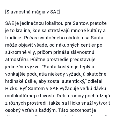
[Slávnostná mágia v SAE]
SAE je jedinečnou lokalitou pre Santov, pretože
je to krajina, kde sa stretávajú mnohé kultúry a
tradície. Počas sviatočného obdobia sa Santa
môže objaviť všade, od nákupných centier po
súkromné vily, pričom prináša slávnostnú
atmosféru. Púštne prostredie predstavuje
jedinečnú výzvu: "Santa kostým je teplý a
vonkajšie podujatia niekedy vyžadujú skutočne
hrdinské úsilie, aby zostal autentický," zdieľal
Hicks. Byť Santom v SAE vyžaduje veľkú dávku
multikultúrnej citlivosti. Deti a rodiny pochádzajú
z rôznych prostredí, takže sa Hicks snaží vytvoriť
osobný vzťah s každým. Táto pozornosť je