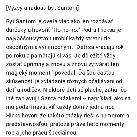
[Výzvy a radosti byť Santom]
Byť Santom je oveľa viac ako len rozdávať
darčeky a hovoriť "Ho-ho-ho." Podľa Hicksa je
najväčšou výzvou urobiť každý stretnutie
osobitným a výnimočným. "Deti sa vracajú rok
po roku a pamätajú si vás. Je dôležité vždy
zostať úprimný a znovu a znovu vytvárať ten
magický moment," povedal. Ďalšou časťou
skúsenosti je zvládanie rôznych očakávaní od
detí a rodičov. Niektoré deti sú plaché, zatiaľ čo
iné zaplavujú Santa otázkami – napríklad, ako sa
mu podarí navštíviť každý dom v jednu noc.
Hicks hovorí, že takéto otázky rieši s humorom a
predstavivosťou, pretože práve tieto momenty
robia jeho prácu špeciálnou.