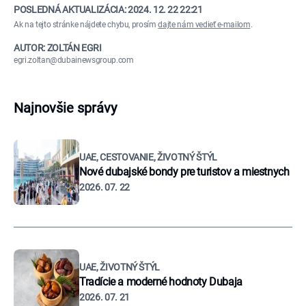
POSLEDNÁ AKTUALIZÁCIA:
2024. 12. 22 22:21
Ak na tejto stránke nájdete chybu, prosím
dajte nám vedieť e-mailom
.
AUTOR: ZOLTÁN EGRI
egri.zoltan@dubainewsgroup.com
Najnovšie správy
UAE, CESTOVANIE, ŽIVOTNÝ ŠTÝL
Nové dubajské bondy pre turistov a miestnych
2026. 07. 22
UAE, ŽIVOTNÝ ŠTÝL
Tradície a moderné hodnoty Dubaja
2026. 07. 21