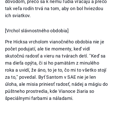
dôvodom, prečo sa k nemu ľudia vracajú a prečo
tak veľa rodín trvá na tom, aby on bol hviezdou
ich sviatkov.
[Vrchol slávnostného obdobia]
Pre Hicksa vrcholom vianočného obdobia nie je
počet podujatí, ale tie momenty, keď vidí
skutočnú radosť a vieru na tvárach detí. "Keď sa
ma dieťa opýta, či si ho pamätám z minulého
roka a uvidí, že áno, to je to, čo mi to všetko stojí
za to," povedal. Byť Santom v SAE nie je len
úloha, ale misia priniesť radosť, nádej a mágiu do
púštneho prostredia, kde Vianoce žiaria so
špeciálnymi farbami a náladami.