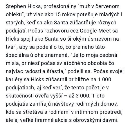
Stephen Hicks, profesionálny "muž v červenom
obleku", už viac ako 15 rokov potešuje mladých i
starých, keď sa ako Santa zúčastňuje rôznych
podujatí. Počas rozhovoru cez Google Meet sa
Hicks spojil ako Santa so širokým úsmevom na
tvári, aby sa podelil o to, čo pre neho táto
špeciálna úloha znamená. "Je to moja osobná
misia, priniesť počas sviatočného obdobia čo
najviac radosti a šťastia," podelil sa. Počas svojej
kariéry sa Hicks zúčastnil približne na 1 000
podujatiach, aj keď verí, že tento počet je v
skutočnosti oveľa vyšší – až 3 000. Tieto
podujatia zahŕňajú návštevy rodinných domov,
kde sa stretáva s rodinami v intímnom prostredí,
ale aj veľké firemné akcie s obrovskými davmi.