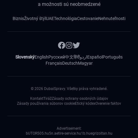
a možnosti sú neobmedzené
Biznis
Životný štýl
UAE
Technológia
Cestovanie
Nehnuteľnosti
Slovenský
English
Русский
中文
हिंदी
اردو
Español
Português
Français
Deutsch
Magyar
©
2026
DubaiSpravy. Všetky práva vyhradené.
Kontakt
Tiráž
Zásady ochrany osobných údajov
Zásady používania súborov cookie
Etický kódex
Overenie faktov
Advertisement:
bUTOR5
05.hu
5n.ae
tire-service.hu
1b.hu
egrizoltan.hu