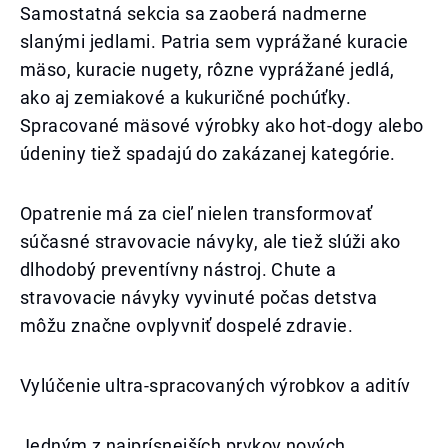
Samostatná sekcia sa zaoberá nadmerne
slanými jedlami. Patria sem vyprážané kuracie
mäso, kuracie nugety, rôzne vyprážané jedlá,
ako aj zemiakové a kukuričné pochúťky.
Spracované mäsové výrobky ako hot-dogy alebo
údeniny tiež spadajú do zakázanej kategórie.
Opatrenie má za cieľ nielen transformovať
súčasné stravovacie návyky, ale tiež slúži ako
dlhodobý preventívny nástroj. Chute a
stravovacie návyky vyvinuté počas detstva
môžu značne ovplyvniť dospelé zdravie.
Vylúčenie ultra-spracovaných výrobkov a aditív
Jedným z najprísnejších prvkov nových