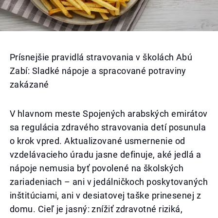
Prísnejšie pravidlá stravovania v školách Abú
Zabí: Sladké nápoje a spracované potraviny
zakázané
V hlavnom meste Spojených arabských emirátov
sa regulácia zdravého stravovania detí posunula
o krok vpred. Aktualizované usmernenie od
vzdelávacieho úradu jasne definuje, aké jedlá a
nápoje nemusia byť povolené na školských
zariadeniach – ani v jedálničkoch poskytovaných
inštitúciami, ani v desiatovej taške prinesenej z
domu. Cieľ je jasný: znížiť zdravotné riziká,