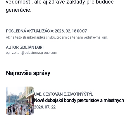
vedomosti, ale aj zdravé základy pre budúce
generácie.
POSLEDNÁ AKTUALIZÁCIA:
2026. 02. 18 00:07
Ak na tejto stránke nájdete chybu, prosím
dajte nám vedieť e-mailom
.
AUTOR: ZOLTÁN EGRI
egri.zoltan@dubainewsgroup.com
Najnovšie správy
UAE, CESTOVANIE, ŽIVOTNÝ ŠTÝL
Nové dubajské bondy pre turistov a miestnych
2026. 07. 22