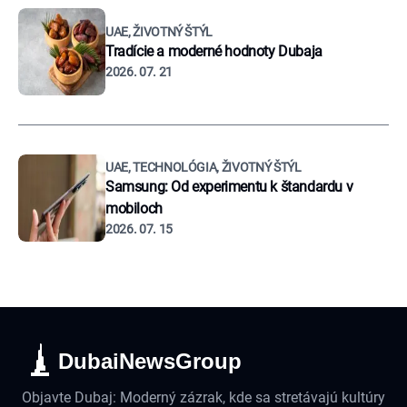
UAE, ŽIVOTNÝ ŠTÝL
Tradície a moderné hodnoty Dubaja
2026. 07. 21
UAE, TECHNOLÓGIA, ŽIVOTNÝ ŠTÝL
Samsung: Od experimentu k štandardu v
mobiloch
2026. 07. 15
DubaiNewsGroup
Objavte Dubaj: Moderný zázrak, kde sa stretávajú kultúry