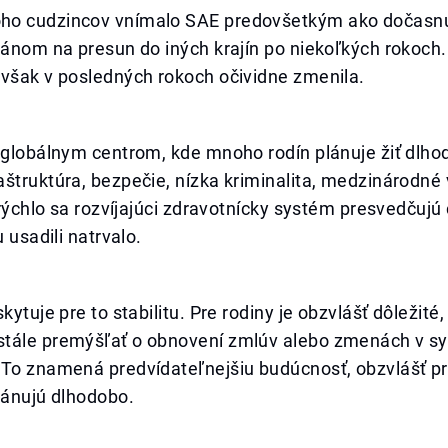
o cudzincov vnímalo SAE predovšetkým ako dočasnú
lánom na presun do iných krajín po niekoľkých rokoch.
 však v posledných rokoch očividne zmenila.
 globálnym centrom, kde mnoho rodín plánuje žiť dlho
štruktúra, bezpečie, nízka kriminalita, medzinárodné
a rýchlo sa rozvíjajúci zdravotnícky systém presvedčujú
u usadili natrvalo.
kytuje pre to stabilitu. Pre rodiny je obzvlášť dôležité,
tále premýšľať o obnovení zmlúv alebo zmenách v s
To znamená predvídateľnejšiu budúcnosť, obzvlášť pre
lánujú dlhodobo.