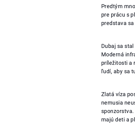
Predtým mnoh
pre prácu s p
predstava sa
Dubaj sa stal
Moderná infra
príležitosti 
ľudí, aby sa t
Zlatá víza pos
nemusia neus
sponzorstva. 
majú deti a p