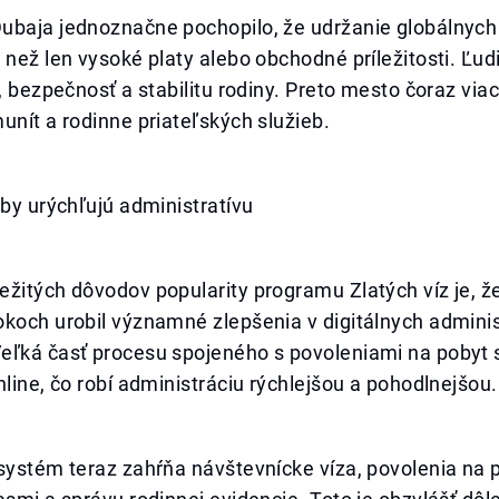
ubaja jednoznačne pochopilo, že udržanie globálnych 
 než len vysoké platy alebo obchodné príležitosti. Ľud
a, bezpečnosť a stabilitu rodiny. Preto mesto čoraz via
unít a rodinne priateľských služieb.
žby urýchľujú administratívu
žitých dôvodov popularity programu Zlatých víz je, ž
okoch urobil významné zlepšenia v digitálnych admini
eľká časť procesu spojeného s povoleniami na pobyt 
nline, čo robí administráciu rýchlejšou a pohodlnejšou.
systém teraz zahŕňa návštevnícke víza, povolenia na 