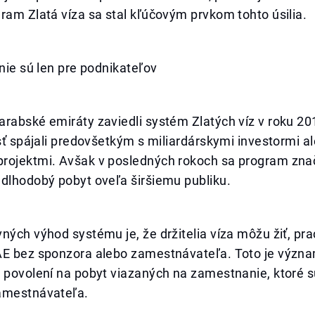
ram Zlatá víza sa stal kľúčovým prvkom tohto úsilia.
 nie sú len pre podnikateľov
rabské emiráty zaviedli systém Zlatých víz v roku 20
osť spájali predovšetkým s miliardárskymi investormi a
rojektmi. Avšak v posledných rokoch sa program značn
 dlhodobý pobyt oveľa širšiemu publiku.
ných výhod systému je, že držitelia víza môžu žiť, pra
AE bez sponzora alebo zamestnávateľa. Toto je význa
 povolení na pobyt viazaných na zamestnanie, ktoré s
amestnávateľa.