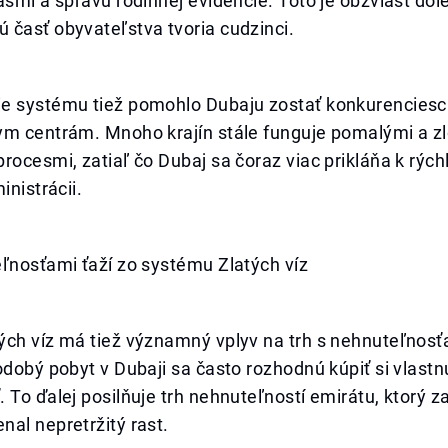
asmi a správu rodinnej evidencie. Toto je obzvlášť dôl
 časť obyvateľstva tvoria cudzinci.
e systému tiež pomohlo Dubaju zostať konkurencies
ym centrám. Mnoho krajín stále funguje pomalými a zl
rocesmi, zatiaľ čo Dubaj sa čoraz viac prikláňa k rýchl
inistrácii.
ľnosťami ťaží zo systému Zlatých víz
ých víz má tiež významný vplyv na trh s nehnuteľnosť
odobý pobyt v Dubaji sa často rozhodnú kúpiť si vlastn
 To ďalej posilňuje trh nehnuteľností emirátu, ktorý 
al nepretržitý rast.