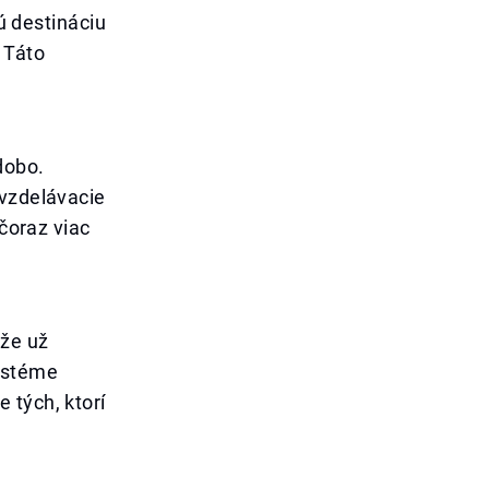
 destináciu
 Táto
dobo.
 vzdelávacie
 čoraz viac
 že už
ystéme
 tých, ktorí