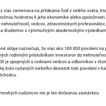
z viac zameriava na prilákanie ľudí z celého sveta, kt
imočnou hodnotou k jeho ekonomike alebo spoločnosti.
 nehnuteľností, vedcov, zdravotníckych profesionálov,
 a študentov s výnimočnými akademickými výsledkam
né údaje naznačujú, že viac ako 100 000 povolení na 
ných rodinným príslušníkom investorov do nehnuteľnost
00 je spojených s rodinami vedcov a odborníkov v rôz
ej bolo vydaných niekoľko desiatok tisíc povolení v k
dôchodcu.
 mnohých cudzincov nie je len dočasnou zastávkou