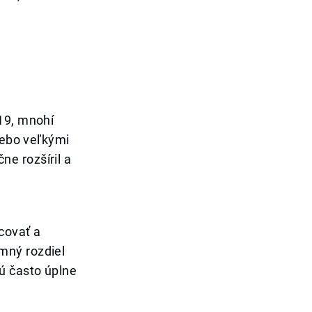
19, mnohí
lebo veľkými
e rozšíril a
covať a
mný rozdiel
ú často úplne