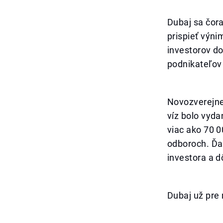
Dubaj sa čora
prispieť výn
investorov do
podnikateľov
Novozverejne
víz bolo vyda
viac ako 70 0
odboroch. Ďal
investora a 
Dubaj už pre