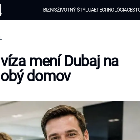
BIZNIS
ŽIVOTNÝ ŠTÝL
UAE
TECHNOLÓGIA
CEST
e
L
 víza mení Dubaj na
dobý domov