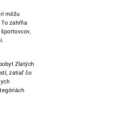
orí môžu
 To zahŕňa
 športovcov,
i.
pobyt Zlatých
í, zatiaľ čo
nych
ategóriách