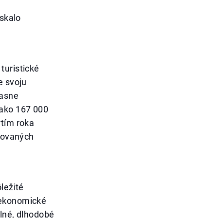
ískalo
turistické
e svoju
jasne
 ako 167 000
rtím roka
ikovaných
ležité
 ekonomické
ilné, dlhodobé