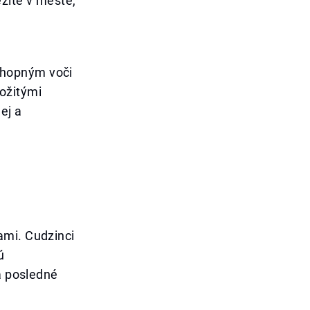
ežité v meste,
chopným voči
ožitými
ej a
ami. Cudzinci
ú
za posledné