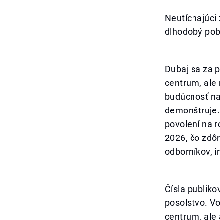
Neutíchajúci 
dlhodobý pob
Dubaj sa za p
centrum, ale 
budúcnosť na
demonštruje.
povolení na r
2026, čo zdôr
odborníkov, i
Čísla publiko
posolstvo. V
centrum, ale 