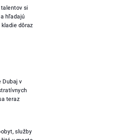
talentov si
ia hľadajú
c kladie dôraz
e Dubaj v
stratívnych
sa teraz
pobyt, služby