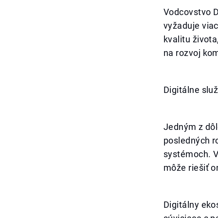
Vodcovstvo D
vyžaduje viac
kvalitu život
na rozvoj kom
Digitálne slu
Jedným z dôle
posledných r
systémoch. V
môže riešiť o
Digitálny eko