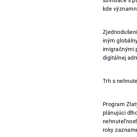
súvisiace s p
kde významnú
Zjednodušeni
iným globáln
imigračnými p
digitálnej adm
Trh s nehnute
Program Zlat
plánujúci dlh
nehnuteľnosť.
roky zaznamen