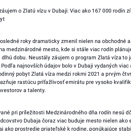
záujem o Zlatú vízu v Dubaji: Viac ako 167 000 rodín z
yt
osledné roky dramaticky zmenil nielen na obchodné a 
na medzinárodné mesto, kde si stále viac rodín plánuj
 dlhú dobu. Neustály záujem o program Zlatá víza to 
 Podľa najnovších údajov bolo v Dubaji vydaných viac
odinný pobyt Zlatá víza medzi rokmi 2021 a prvým čtv
azňuje rastúcu príťažlivosť emirátu pre vysoko kvalif
nvestorov a talenty.
vané pri príležitosti Medzinárodného dňa rodín nesú dô
odcovstvo Dubaja čoraz viac buduje mesto nielen ako
aj ako prostredie priateľské k rodine, ponúkajúce stab