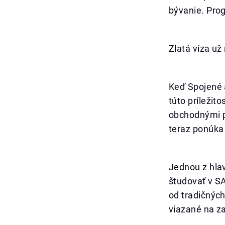
bývanie. Prog
Zlatá víza už
Keď Spojené a
túto príležit
obchodnými p
teraz ponúka
Jednou z hlav
študovať v S
od tradičných
viazané na z