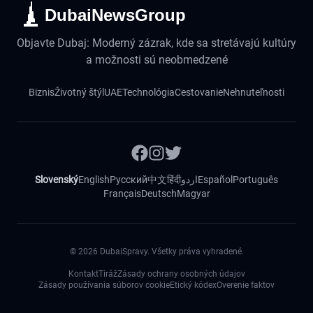
DubaiNewsGroup
Objavte Dubaj: Moderný zázrak, kde sa stretávajú kultúry
a možnosti sú neobmedzené
Biznis
Životný štýl
UAE
Technológia
Cestovanie
Nehnuteľnosti
Slovenský
English
Русский
中文
हिंदी
اردو
Español
Português
Français
Deutsch
Magyar
©
2026
DubaiSpravy. Všetky práva vyhradené.
Kontakt
Tiráž
Zásady ochrany osobných údajov
Zásady používania súborov cookie
Etický kódex
Overenie faktov