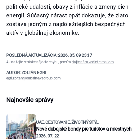
politické udalosti, obavy z inflácie a zmeny cien
energií. Súčasný nárast opäť dokazuje, že zlato
zostáva jedným z najdôležitejších bezpečných
aktív v globálnej ekonomike.
POSLEDNÁ AKTUALIZÁCIA:
2026. 05. 09 23:17
Ak na tejto stránke nájdete chybu, prosím
dajte nám vedieť e-mailom
.
AUTOR: ZOLTÁN EGRI
egri.zoltan@dubainewsgroup.com
Najnovšie správy
UAE, CESTOVANIE, ŽIVOTNÝ ŠTÝL
Nové dubajské bondy pre turistov a miestnych
2026. 07. 22