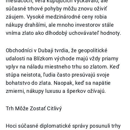
mesiacoch, veľa kupujúcich vyčkávalo, ale
súčasné trhové pohyby môžu znovu oživiť
záujem. Vysoké medzinárodné ceny robia
nákupy drahšími, ale mnoho investorov stále
vníma zlato ako dlhodobý uchovávateľ hodnoty.
Obchodníci v Dubaji tvrdia, že geopolitické
udalosti na Blízkom východe majú vždy priamy
vplyv na náladu miestneho trhu so zlatom. Keď
stúpa neistota, ľudia často presúvajú svoje
bohatstvo do zlata. Naopak, keď sa napätie
zmierni, nákupy luxusu a šperkov ožívajú.
Trh Môže Zostať Citlivý
Hoci súčasné diplomatické správy posunuli trhy