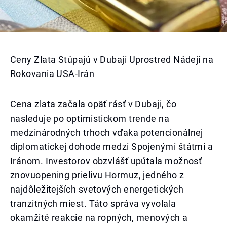
Ceny Zlata Stúpajú v Dubaji Uprostred Nádejí na
Rokovania USA-Irán
Cena zlata začala opäť rásť v Dubaji, čo
nasleduje po optimistickom trende na
medzinárodných trhoch vďaka potencionálnej
diplomatickej dohode medzi Spojenými štátmi a
Iránom. Investorov obzvlášť upútala možnosť
znovuopening prielivu Hormuz, jedného z
najdôležitejších svetových energetických
tranzitných miest. Táto správa vyvolala
okamžité reakcie na ropných, menových a