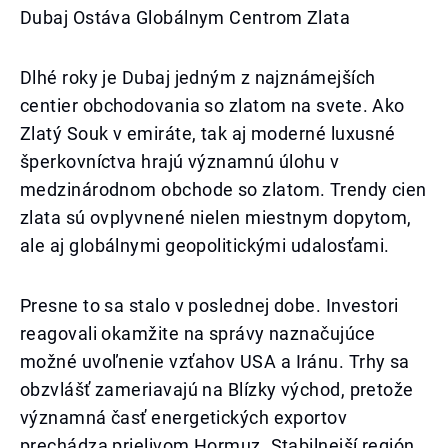
Dubaj Ostáva Globálnym Centrom Zlata
Dlhé roky je Dubaj jedným z najznámejších
centier obchodovania so zlatom na svete. Ako
Zlatý Souk v emiráte, tak aj moderné luxusné
šperkovníctva hrajú významnú úlohu v
medzinárodnom obchode so zlatom. Trendy cien
zlata sú ovplyvnené nielen miestnym dopytom,
ale aj globálnymi geopolitickými udalosťami.
Presne to sa stalo v poslednej dobe. Investori
reagovali okamžite na správy naznačujúce
možné uvoľnenie vzťahov USA a Iránu. Trhy sa
obzvlášť zameriavajú na Blízky východ, pretože
významná časť energetických exportov
prechádza prielivom Hormuz. Stabilnejší región