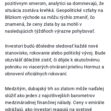
pozitívnym smerom, analytici sa domnievajú, že
situácia zostáva krehká. Geopolitické vzťahy na
Blízkom východe sa môžu rýchlo zmeniť, čo
znamená, že ceny zlata by sa mohli v
nasledujúcich týždňoch výrazne pohybovať.
Investori budú dôsledne sledovať každé nové
stanovisko, rokovanie alebo politický vývoj. Bude
obzvlášť dôležité zistiť, či dôjde k skutočnému
pokroku vo viacerých otváraní prielivu Hormuz a
obnovení oficiálnych rokovaní.
Medzitým, dubajský trh so zlatom môže naďalej
slúžiť ako jeden z najcitlivejších barometrov
medzinárodnej finančnej nálady. Ceny v emiráte
odrážajú, ako investori reagujú na svetové