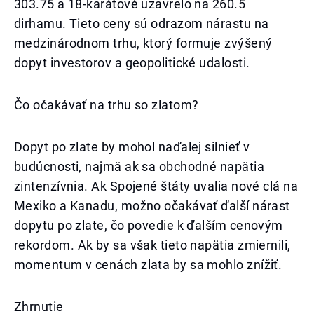
303.75 a 18-karátové uzavrelo na 260.5
dirhamu. Tieto ceny sú odrazom nárastu na
medzinárodnom trhu, ktorý formuje zvýšený
dopyt investorov a geopolitické udalosti.
Čo očakávať na trhu so zlatom?
Dopyt po zlate by mohol naďalej silnieť v
budúcnosti, najmä ak sa obchodné napätia
zintenzívnia. Ak Spojené štáty uvalia nové clá na
Mexiko a Kanadu, možno očakávať ďalší nárast
dopytu po zlate, čo povedie k ďalším cenovým
rekordom. Ak by sa však tieto napätia zmiernili,
momentum v cenách zlata by sa mohlo znížiť.
Zhrnutie