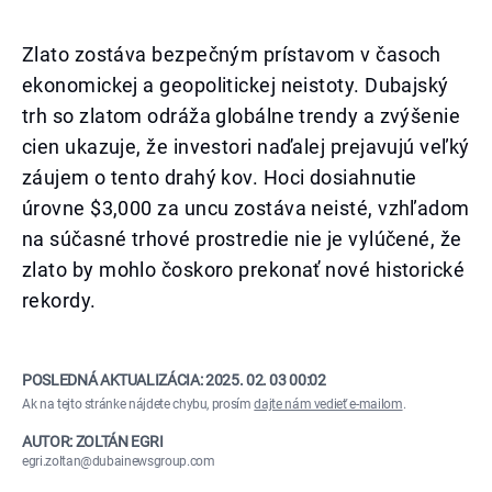
Zlato zostáva bezpečným prístavom v časoch
ekonomickej a geopolitickej neistoty. Dubajský
trh so zlatom odráža globálne trendy a zvýšenie
cien ukazuje, že investori naďalej prejavujú veľký
záujem o tento drahý kov. Hoci dosiahnutie
úrovne $3,000 za uncu zostáva neisté, vzhľadom
na súčasné trhové prostredie nie je vylúčené, že
zlato by mohlo čoskoro prekonať nové historické
rekordy.
POSLEDNÁ AKTUALIZÁCIA:
2025. 02. 03 00:02
Ak na tejto stránke nájdete chybu, prosím
dajte nám vedieť e-mailom
.
AUTOR: ZOLTÁN EGRI
egri.zoltan@dubainewsgroup.com