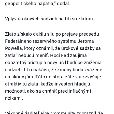
geopolitického napätia," dodal.
Vplyv úrokových sadzieb na trh so zlatom
Zlato získalo ďalšiu silu po prejave predsedu
Federálneho rezervného systému Jeroma
Powella, ktorý oznámil, že úrokové sadzby sa
zatiaľ nebudú meniť. Hoci Fed zaujíma
obozretný prístup a nevylúčil budúce zníženia
sadzieb, trh očakáva, že zmeny budú zvážené
najskôr v júni. Táto neistota ešte viac zvyšuje
atraktivitu zlata, keďže investori hľadajú
možnosti, ako sa chrániť pred inflačnými
rizikami.
Výkonný riaditeľ FlowCommunity zdôraznil, že