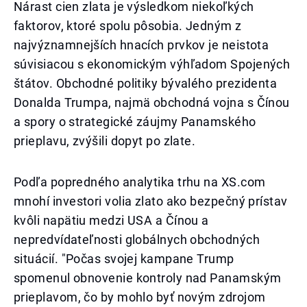
Nárast cien zlata je výsledkom niekoľkých
faktorov, ktoré spolu pôsobia. Jedným z
najvýznamnejších hnacích prvkov je neistota
súvisiacou s ekonomickým výhľadom Spojených
štátov. Obchodné politiky bývalého prezidenta
Donalda Trumpa, najmä obchodná vojna s Čínou
a spory o strategické záujmy Panamského
prieplavu, zvýšili dopyt po zlate.
Podľa popredného analytika trhu na XS.com
mnohí investori volia zlato ako bezpečný prístav
kvôli napätiu medzi USA a Čínou a
nepredvídateľnosti globálnych obchodných
situácií. "Počas svojej kampane Trump
spomenul obnovenie kontroly nad Panamským
prieplavom, čo by mohlo byť novým zdrojom