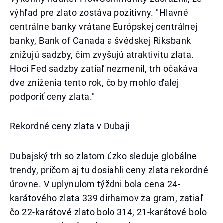
výhľad pre zlato zostáva pozitívny. "Hlavné
centrálne banky vrátane Európskej centrálnej
banky, Bank of Canada a švédskej Riksbank
znižujú sadzby, čím zvyšujú atraktivitu zlata.
Hoci Fed sadzby zatiaľ nezmenil, trh očakáva
dve zníženia tento rok, čo by mohlo ďalej
podporiť ceny zlata."
Rekordné ceny zlata v Dubaji
Dubajský trh so zlatom úzko sleduje globálne
trendy, pričom aj tu dosiahli ceny zlata rekordné
úrovne. V uplynulom týždni bola cena 24-
karátového zlata 339 dirhamov za gram, zatiaľ
čo 22-karátové zlato bolo 314, 21-karátové bolo