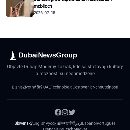
mobiloch
2026. 07. 15
DubaiNewsGroup
Objavte Dubaj: Moderný zázrak, kde sa stretávajú kultúry
a možnosti sú neobmedzené
Biznis
Životný štýl
UAE
Technológia
Cestovanie
Nehnuteľnosti
Slovenský
English
Русский
中文
हिंदी
اردو
Español
Português
Français
Deutsch
Magyar