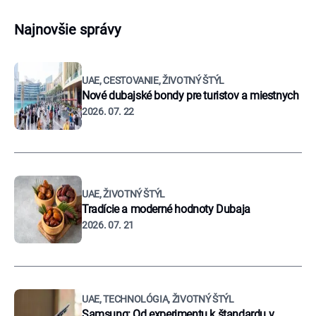
Najnovšie správy
UAE, CESTOVANIE, ŽIVOTNÝ ŠTÝL
Nové dubajské bondy pre turistov a miestnych
2026. 07. 22
UAE, ŽIVOTNÝ ŠTÝL
Tradície a moderné hodnoty Dubaja
2026. 07. 21
UAE, TECHNOLÓGIA, ŽIVOTNÝ ŠTÝL
Samsung: Od experimentu k štandardu v