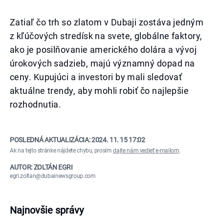
Zatiaľ čo trh so zlatom v Dubaji zostáva jedným
z kľúčových stredísk na svete, globálne faktory,
ako je posilňovanie amerického dolára a vývoj
úrokových sadzieb, majú významný dopad na
ceny. Kupujúci a investori by mali sledovať
aktuálne trendy, aby mohli robiť čo najlepšie
rozhodnutia.
POSLEDNÁ AKTUALIZÁCIA:
2024. 11. 15 17:02
Ak na tejto stránke nájdete chybu, prosím
dajte nám vedieť e-mailom
.
AUTOR: ZOLTÁN EGRI
egri.zoltan@dubainewsgroup.com
Najnovšie správy