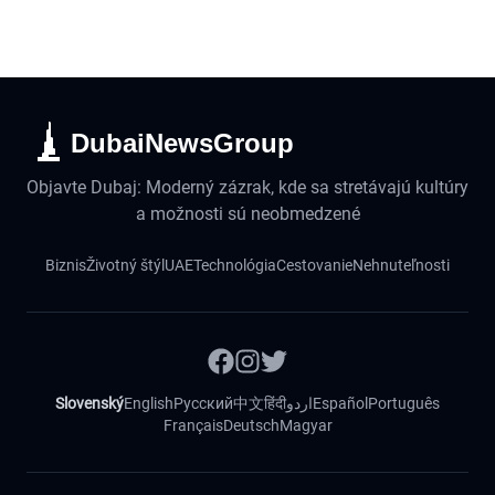
DubaiNewsGroup
Objavte Dubaj: Moderný zázrak, kde sa stretávajú kultúry
a možnosti sú neobmedzené
Biznis
Životný štýl
UAE
Technológia
Cestovanie
Nehnuteľnosti
Slovenský
English
Русский
中文
हिंदी
اردو
Español
Português
Français
Deutsch
Magyar