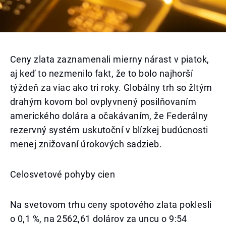
Ceny zlata zaznamenali mierny nárast v piatok,
aj keď to nezmenilo fakt, že to bolo najhorší
týždeň za viac ako tri roky. Globálny trh so žltým
drahým kovom bol ovplyvnený posilňovaním
amerického dolára a očakávaním, že Federálny
rezervný systém uskutoční v blízkej budúcnosti
menej znižovaní úrokových sadzieb.
Celosvetové pohyby cien
Na svetovom trhu ceny spotového zlata poklesli
o 0,1 %, na 2562,61 dolárov za uncu o 9:54