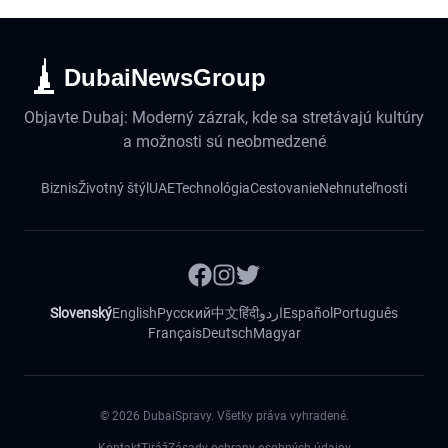
DubaiNewsGroup
Objavte Dubaj: Moderný zázrak, kde sa stretávajú kultúry
a možnosti sú neobmedzené
Biznis
Životný štýl
UAE
Technológia
Cestovanie
Nehnuteľnosti
Slovenský
English
Русский
中文
हिंदी
اردو
Español
Português
Français
Deutsch
Magyar
©
2026
DubaiSpravy. Všetky práva vyhradené.