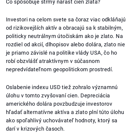
Čo spôsobuje strmý nárast cien zlata?
Investori na celom svete sa čoraz viac odkláňajú
od rizikovejších aktív a obracajú sa k stabilným,
politicky neutrálnym útočiskám ako je zlato. Na
rozdiel od akcií, dlhopisov alebo dolára, zlato nie
je priamo závislé na politike vlády USA, čo ho
robí obzvlášť atraktívnym v súčasnom
nepredvídateľnom geopolitickom prostredí.
Oslabenie indexu USD tiež zohralo významnú
úlohu v tomto zvyšovaní cien. Depreciácia
amerického dolára povzbudzuje investorov
hľadať alternatívne aktíva a zlato plní túto úlohu
ako spoľahlivý uchovávateľ hodnoty, ktorý sa
darí v krizových časoch.