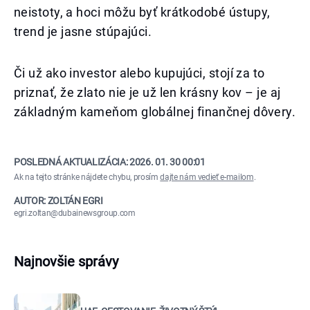
neistoty, a hoci môžu byť krátkodobé ústupy,
trend je jasne stúpajúci.
Či už ako investor alebo kupujúci, stojí za to
priznať, že zlato nie je už len krásny kov – je aj
základným kameňom globálnej finančnej dôvery.
POSLEDNÁ AKTUALIZÁCIA:
2026. 01. 30 00:01
Ak na tejto stránke nájdete chybu, prosím
dajte nám vedieť e-mailom
.
AUTOR: ZOLTÁN EGRI
egri.zoltan@dubainewsgroup.com
Najnovšie správy