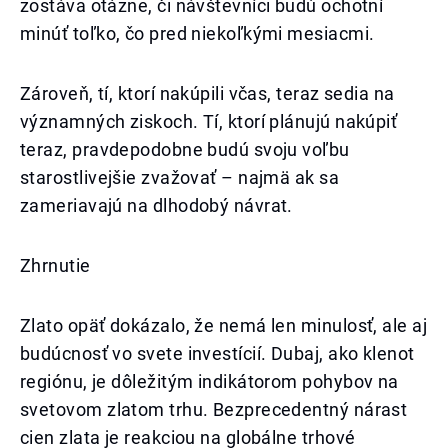
zostáva otázne, či návštevníci budú ochotní
minúť toľko, čo pred niekoľkými mesiacmi.
Zároveň, tí, ktorí nakúpili včas, teraz sedia na
významných ziskoch. Tí, ktorí plánujú nakúpiť
teraz, pravdepodobne budú svoju voľbu
starostlivejšie zvažovať – najmä ak sa
zameriavajú na dlhodobý návrat.
Zhrnutie
Zlato opäť dokázalo, že nemá len minulosť, ale aj
budúcnosť vo svete investícií. Dubaj, ako klenot
regiónu, je dôležitým indikátorom pohybov na
svetovom zlatom trhu. Bezprecedentný nárast
cien zlata je reakciou na globálne trhové