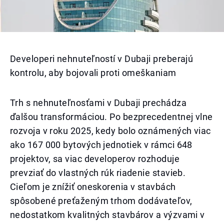
Developeri nehnuteľností v Dubaji preberajú
kontrolu, aby bojovali proti omeškaniam
Trh s nehnuteľnosťami v Dubaji prechádza
ďalšou transformáciou. Po bezprecedentnej vlne
rozvoja v roku 2025, kedy bolo oznámených viac
ako 167 000 bytových jednotiek v rámci 648
projektov, sa viac developerov rozhoduje
prevziať do vlastných rúk riadenie stavieb.
Cieľom je znížiť oneskorenia v stavbách
spôsobené preťaženým trhom dodávateľov,
nedostatkom kvalitných stavbárov a výzvami v