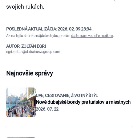
svojich rukách.
POSLEDNÁ AKTUALIZÁCIA:
2026. 02. 09 23:34
Ak na tejto stránke nájdete chybu, prosím
dajte nám vedieť e-mailom
.
AUTOR: ZOLTÁN EGRI
egri.zoltan@dubainewsgroup.com
Najnovšie správy
UAE, CESTOVANIE, ŽIVOTNÝ ŠTÝL
Nové dubajské bondy pre turistov a miestnych
2026. 07. 22