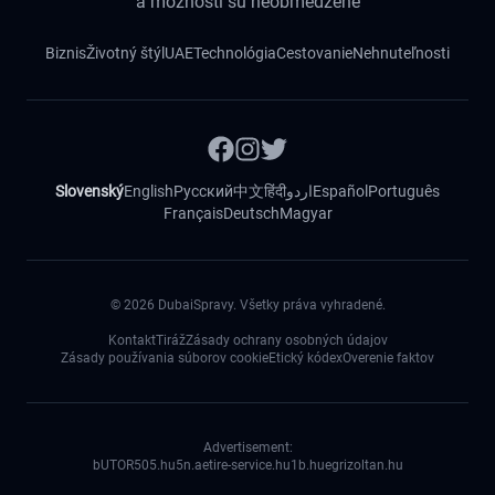
a možnosti sú neobmedzené
Biznis
Životný štýl
UAE
Technológia
Cestovanie
Nehnuteľnosti
Slovenský
English
Русский
中文
हिंदी
اردو
Español
Português
Français
Deutsch
Magyar
©
2026
DubaiSpravy. Všetky práva vyhradené.
Kontakt
Tiráž
Zásady ochrany osobných údajov
Zásady používania súborov cookie
Etický kódex
Overenie faktov
Advertisement:
bUTOR5
05.hu
5n.ae
tire-service.hu
1b.hu
egrizoltan.hu