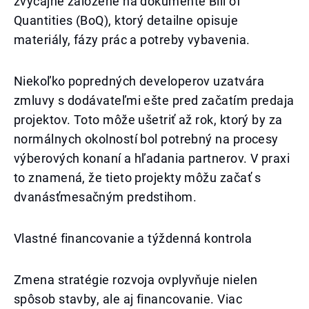
zvyčajne založené na dokumente Bill of
Quantities (BoQ), ktorý detailne opisuje
materiály, fázy prác a potreby vybavenia.
Niekoľko popredných developerov uzatvára
zmluvy s dodávateľmi ešte pred začatím predaja
projektov. Toto môže ušetriť až rok, ktorý by za
normálnych okolností bol potrebný na procesy
výberových konaní a hľadania partnerov. V praxi
to znamená, že tieto projekty môžu začať s
dvanásťmesačným predstihom.
Vlastné financovanie a týždenná kontrola
Zmena stratégie rozvoja ovplyvňuje nielen
spôsob stavby, ale aj financovanie. Viac