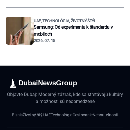
UAE, TECHNOLÓGIA, ŽIVOTNÝ ŠTÝL
Samsung: Od experimentu k štandardu v
mobiloch
2026. 07. 15
DubaiNewsGroup
Objavte Dubaj: Moderný zázrak, kde sa stretávajú kultúry
a možnosti sú neobmedzené
Biznis
Životný štýl
UAE
Technológia
Cestovanie
Nehnuteľnosti