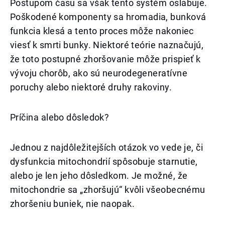
Postupom času sa však tento systém oslabuje.
Poškodené komponenty sa hromadia, bunková
funkcia klesá a tento proces môže nakoniec
viesť k smrti bunky. Niektoré teórie naznačujú,
že toto postupné zhoršovanie môže prispieť k
vývoju chorôb, ako sú neurodegeneratívne
poruchy alebo niektoré druhy rakoviny.
Príčina alebo dôsledok?
Jednou z najdôležitejších otázok vo vede je, či
dysfunkcia mitochondrií spôsobuje starnutie,
alebo je len jeho dôsledkom. Je možné, že
mitochondrie sa „zhoršujú“ kvôli všeobecnému
zhoršeniu buniek, nie naopak.