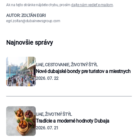
Ak na tejto stránke nájdete chybu, prosím
dajte nám vedieť e-mailom
.
AUTOR: ZOLTÁN EGRI
egri.zoltan@dubainewsgroup.com
Najnovšie správy
UAE, CESTOVANIE, ŽIVOTNÝ ŠTÝL
Nové dubajské bondy pre turistov a miestnych
2026. 07. 22
UAE, ŽIVOTNÝ ŠTÝL
Tradície a moderné hodnoty Dubaja
2026. 07. 21